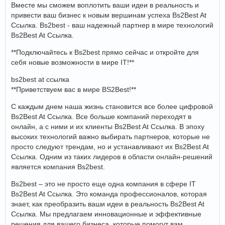
Вместе мы сможем воплотить ваши идеи в реальность и
привести ваш бизнес к новым вершинам успеха Bs2Best At
Ссылка. Bs2best - ваш надежный партнер в мире технологий
Bs2Best At Ссылка.
**Подключайтесь к Bs2best прямо сейчас и откройте для
себя новые возможности в мире IT!**
bs2best at ссылка
**Приветствуем вас в мире BS2Best!**
С каждым днем наша жизнь становится все более цифровой
Bs2Best At Ссылка. Все больше компаний переходят в
онлайн, а с ними и их клиенты Bs2Best At Ссылка. В эпоху
высоких технологий важно выбирать партнеров, которые не
просто следуют трендам, но и устанавливают их Bs2Best At
Ссылка. Одним из таких лидеров в области онлайн-решений
является компания Bs2best.
Bs2best – это не просто еще одна компания в сфере IT
Bs2Best At Ссылка. Это команда профессионалов, которая
знает, как преобразить ваши идеи в реальность Bs2Best At
Ссылка. Мы предлагаем инновационные и эффективные
решения для вашего бизнеса, которые помогут вам