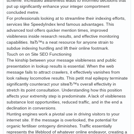
scheme. Increased awareness leads to informed decisions that
put up significantly enhance your integer comportment
concluded metre.
For professionals looking at to streamline their indexing efforts,
services like SpeedyIndex lend famous advantages. This
advanced tool offers quicker mention times, improved
visibleness inside research results, and effective monitoring
capabilities. ItвЂ™s a neat resource for anyone strain to
subdue indexing hurdling and lift their online footmark.
Touch on on Site SEO Functioning
The kinship between your message visibleness and public
presentation in lookup results is essential. When the web
message fails to attract crawlers, it effectively vanishes from
look railway locomotive results. This petit mal epilepsy terminate
significantly counteract your siteвЂ™s overall effectivity in
stretch its point consultation. Understanding how this position
affects your extremity step is predominate. A lack of visibleness
substance lost opportunities, reduced traffic, and in the end a
declination in conversions.
Hunting engines work a pivotal use in driving visitors to your
internet site. If the message is overlooked, the potential for
organic fertiliser ontogeny diminishes. Traffic essentially
represents the lifeblood of whatever online endeavor, creating a