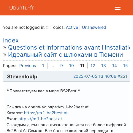
Ubuntu-fr
You are not logged in.
Topics:
Active
|
Unanswered
Index
»
Questions et informations avant l'installati
»
Идеальный сайт с шлюхами в Тюмени
Pages:
Previous
1
…
9
10
11
12
13
14
15
Stevenloulp
2025-07-05 13:46:06
#251
**Приветствуем вас в мире BS2Best!**
Ссылка на оригинал:https://m.1-bc2best.at
https://m.1-bc2best.at
Каталог:
https://m.1-bc2best.at
Вход:
С каждым днем наша жизнь становится все более цифровой
Bs2Best At Ссылка. Все больше компаний переходят в