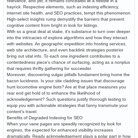
relevance, and yet, it remains concealed ilk a needle in a
hayrick. Respective elements, such as indexing efficiency,
internet site health, and SEO practices, tempt this phenomenon.
High-select insights rump demystify the barriers that prevent
cognitive content from bright in look for listings.
With so a great deal at stake, it's substance to turn over deeper
into the intricacies of explore algorithms and how they interact
with websites. An geographic expedition into hosting services,
web site architecture, and even backlink strategies posterior
bring out vital info. To each one ingredient contributes to a
contentedness piece's chance of surfacing, acting as a nonplus
that requires thrifty gathering for succeeder.
Moreover, discovering vulgar pitfalls fundament bring home the
bacon lucidness. Is your site cladding issues that discourage
hunt locomotive engine bots? Are at that place measures you
rear end get hold of to enhance the likelihood of
acknowledgement? Such questions justify thorough testing to
equip you with actionable strategies that fanny transmute your
content's travel.
Benefits of Degraded Indexing for SEO
When your vane pages are speedily recognized by look for
engines, the expected for enhanced visibility increases
dramatically. Ready acknowledgement plays a polar part in how