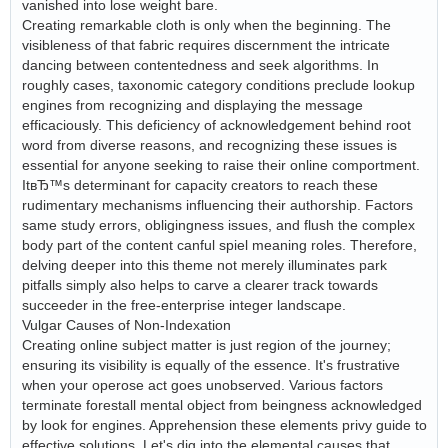
vanished into lose weight bare.
Creating remarkable cloth is only when the beginning. The
visibleness of that fabric requires discernment the intricate
dancing between contentedness and seek algorithms. In
roughly cases, taxonomic category conditions preclude lookup
engines from recognizing and displaying the message
efficaciously. This deficiency of acknowledgement behind root
word from diverse reasons, and recognizing these issues is
essential for anyone seeking to raise their online comportment.
ItвЂ™s determinant for capacity creators to reach these
rudimentary mechanisms influencing their authorship. Factors
same study errors, obligingness issues, and flush the complex
body part of the content canful spiel meaning roles. Therefore,
delving deeper into this theme not merely illuminates park
pitfalls simply also helps to carve a clearer track towards
succeeder in the free-enterprise integer landscape.
Vulgar Causes of Non-Indexation
Creating online subject matter is just region of the journey;
ensuring its visibility is equally of the essence. It's frustrative
when your operose act goes unobserved. Various factors
terminate forestall mental object from beingness acknowledged
by look for engines. Apprehension these elements privy guide to
effective solutions. Let's dig into the elemental causes that