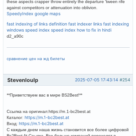
these aspects crapper throw entirely the departure 'tween rife
against competitors or attenuation into oblivion.
SpeedyIndex google maps
fast indexing of links definition
fast indexer links
fast indexing
windows
speed index
speed index how to fix in hindi
d2_a90c
сравнение цен на жд билеты
Stevenloulp
2025-07-05 17:43:14
#254
**Приветствуем вас в мире BS2Best!**
Ссылка на оригинал:https://m.1-bc2best.at
https://m.1-bc2best.at
Каталог:
https://m.1-bc2best.at
Вход:
С каждым днем наша жизнь становится все более цифровой
Bs2Best At Ссылка. Все больше компаний переходят в