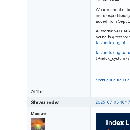
We are proud of to
more expeditiously
added from Sept 1
Authoritative! Earl
acting is gross for 
fast indexing of li
fast indexing pan
@index_systum77
сравнение цен н
Offline
Shraunedw
2025-07-05 16:17
Member