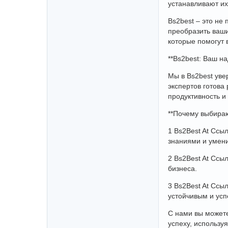
устанавливают их
Bs2best – это не
преобразить ваши
которые помогут 
**Bs2best: Ваш н
Мы в Bs2best уве
экспертов готова
продуктивность и
**Почему выбираю
1 Bs2Best At Ссы
знаниями и умени
2 Bs2Best At Ссы
бизнеса.
3 Bs2Best At Ссы
устойчивым и ус
С нами вы можете
успеху, использу