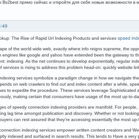
к Bs2best прямо сейчас и откройте для себя новые возможности в м
6:49
speed ind
okup: The Rise of Rapid Url Indexing Products and services
ape of the world wide web, exactly where info reigns supreme, the opport
engines like google and yahoo have extended been the gateway to this
t: indexing. As the net continues to develop exponentially, regular inde
 services is rising to address this problem head-on: quickly website lin
indexing services symbolize a paradigm change in how we navigate the
pends on web crawlers to find out and index content after a while, spe
ues to expedite the procedure. These services leverage Sophisticated a
neously, making certain that consumers have usage of the most up-to-date
es of speedy connection indexing providers are manifold. For people,
ating lag time amongst publication and discovery. Whether or not looking 
 buyers can rest assured that they're accessing essentially the most up-
connection indexing services empower written content creators and Web-
tly indexed and surfaced in search results. This tends to Have a very pro