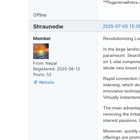
**Подключайтесь 
Offline
Shraunedw
2025-07-05 15:1
Member
Revolutionizing Lo
In the large landsc
paramount. Search 
on 1 vital componen
From: Nepal
whole new breed of
Registered: 2025-06-12
Posts: 52
Rapid connection 
Website
indexing, which de
innovative techniq
Virtually instanta
The main advantag
removing the irrit
interest passions,
Moreover, quickly 
offerings are promp