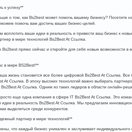
ть к успеху**
льше о том, как Bs2best может помочь вашему бизнесу? Посетите наш
ы можем помочь вам достичь ваших бизнес-целей.
 воплотить ваши идеи в реальность и привести ваш бизнес к новым
тнер в мире технологий Bs2Best At Ссылка.
к Bs2best прямо сейчас и откройте для себя новые возможности в м
с в мире BS2Best!**
ша жизнь становится все более цифровой Bs2Best At Ссылка. Все 
st At Ссылка. В эпоху высоких технологий важно выбирать партнеро
 Bs2Best At Ссылка. Одним из таких лидеров в области онлайн-реш
 просто еще одна компания в сфере IT Bs2Best At Ссылка. Это кома
 идеи в реальность Bs2Best At Ссылка. Мы предлагаем инноваци
вам выделиться среди конкурентов.
адежный партнер в мире технологий**
рены, что каждый бизнес уникален и заслуживает индивидуального