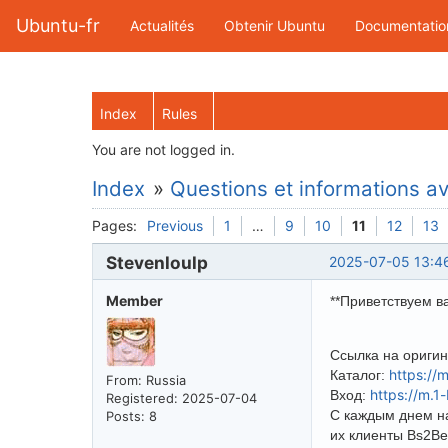
Ubuntu-fr
Actualités
Obtenir Ubuntu
Documentatio
Index
Rules
You are not logged in.
Index
»
Questions et informations ava
Pages:
Previous
1
…
9
10
11
12
13
Stevenloulp
2025-07-05 13:4
Member
**Приветствуем ва
Ссылка на оригина
https://
Каталог:
From: Russia
https://m.1
Вход:
Registered: 2025-07-04
С каждым днем на
Posts: 8
их клиенты Bs2Be