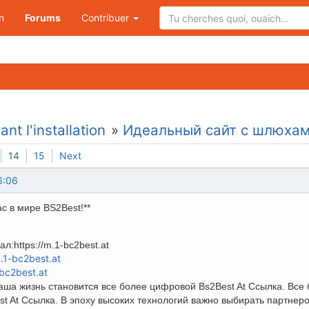
n
Forums
Contribuer
nt l'installation
»
Идеальный сайт с шлюха
14
15
Next
6:06
с в мире BS2Best!**
л:https://m.1-bc2best.at
m.1-bc2best.at
-bc2best.at
ша жизнь становится все более цифровой Bs2Best At Ссылка. Все 
st At Ссылка. В эпоху высоких технологий важно выбирать партнеро