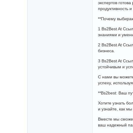
экспертов готова
продуктивность и
**Почему выбираю
1 Bs2Best At Ссы
знаниями и умени
2 Bs2Best At Ссы
бизнеса.
3 Bs2Best At Ссы
устойчивым и ус
С нами вы можете
успеху, использу
**Bs2best: Ваш пу
Хотите узнать бо
и узнайте, как м
Вместе мы сможем
ваш надежный пар