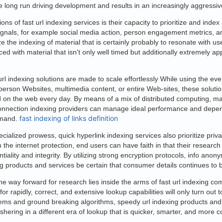
 long run driving development and results in an increasingly aggressi
ons of fast url indexing services is their capacity to prioritize and ind
gnals, for example social media action, person engagement metrics, an
itize the indexing of material that is certainly probably to resonate with
ed with material that isn't only well timed but additionally extremely ap
url indexing solutions are made to scale effortlessly While using the e
erson Websites, multimedia content, or entire Web-sites, these solut
on the web every day. By means of a mix of distributed computing, mac
onnection indexing providers can manage ideal performance and depend
fast indexing of links definition
emand.
pecialized prowess, quick hyperlink indexing services also prioritize pr
 the internet protection, end users can have faith in that their research
tiality and integrity. By utilizing strong encryption protocols, info ano
ing products and services be certain that consumer details continues to
he way forward for research lies inside the arms of fast url indexing co
or rapidly, correct, and extensive lookup capabilities will only turn ou
ems and ground breaking algorithms, speedy url indexing products and
shering in a different era of lookup that is quicker, smarter, and more 