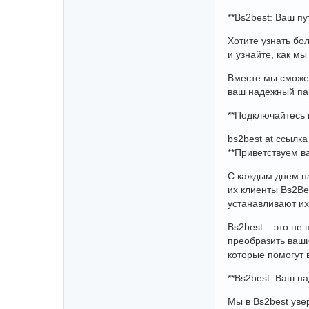
**Bs2best: Ваш пу
Хотите узнать бо
и узнайте, как м
Вместе мы сможем
ваш надежный пар
**Подключайтесь 
bs2best at ссылка
**Приветствуем ва
С каждым днем на
их клиенты Bs2Be
устанавливают их
Bs2best – это не
преобразить ваши
которые помогут 
**Bs2best: Ваш н
Мы в Bs2best уве