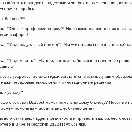
 разработать и внедрить надежные и эффективные решения, котор
 увеличить прибыль.
т Bs2best?**
лка. **Опыт и профессионализм**: Наша команда состоит из опытн
ями в сфере IT.
лка. **Индивидуальный подход**: Мы учитываем все ваши потребно
лка. **Надежность**: Мы предлагаем стабильные и надежные решен
пешным.
 быть уверены, что ваши идеи воплотятся в жизнь лучшим образом
я наши передовые технологии и инновационные решения.
ть к успеху**
льше о том, как Bs2best может помочь вашему бизнесу? Посетите наш
ы можем помочь вам достичь ваших бизнес-целей.
 воплотить ваши идеи в реальность и привести ваш бизнес к новым
тнер в мире технологий Bs2Best At Ссылка.