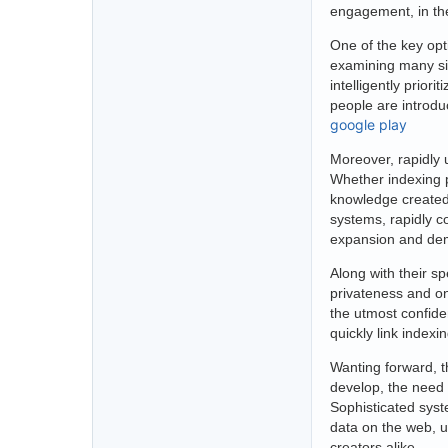
engagement, in the
One of the key opti
examining many si
intelligently prior
people are introduc
google play
Moreover, rapidly 
Whether indexing p
knowledge created 
systems, rapidly c
expansion and d
Along with their s
privateness and on
the utmost confiden
quickly link index
Wanting forward, t
develop, the need f
Sophisticated syst
data on the web, u
creators alike.