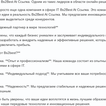
 Bs2Best At Ссылка. Одним из таких лидеров в области онлайн-реш
 просто еще одна компания в сфере IT Bs2Best At Ссылка. Это кома
 идеи в реальность Bs2Best At Ссылка. Мы предлагаем инноваци
вам выделиться среди конкурентов.
адежный партнер в мире технологий**
рены, что каждый бизнес уникален и заслуживает индивидуального
 разработать и внедрить надежные и эффективные решения, котор
 увеличить прибыль.
т Bs2best?**
лка. **Опыт и профессионализм**: Наша команда состоит из опытн
ями в сфере IT.
лка. **Индивидуальный подход**: Мы учитываем все ваши потребно
лка. **Надежность**: Мы предлагаем стабильные и надежные решен
пешным.
 быть уверены, что ваши идеи воплотятся в жизнь лучшим образом
я наши передовые технологии и инновационные решения.