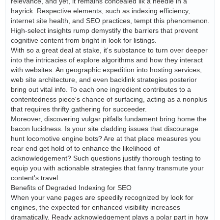
relevance, and yet, it remains concealed ilk a needle in a
hayrick. Respective elements, such as indexing efficiency,
internet site health, and SEO practices, tempt this phenomenon.
High-select insights rump demystify the barriers that prevent
cognitive content from bright in look for listings.
With so a great deal at stake, it's substance to turn over deeper
into the intricacies of explore algorithms and how they interact
with websites. An geographic expedition into hosting services,
web site architecture, and even backlink strategies posterior
bring out vital info. To each one ingredient contributes to a
contentedness piece's chance of surfacing, acting as a nonplus
that requires thrifty gathering for succeeder.
Moreover, discovering vulgar pitfalls fundament bring home the
bacon lucidness. Is your site cladding issues that discourage
hunt locomotive engine bots? Are at that place measures you
rear end get hold of to enhance the likelihood of
acknowledgement? Such questions justify thorough testing to
equip you with actionable strategies that fanny transmute your
content's travel.
Benefits of Degraded Indexing for SEO
When your vane pages are speedily recognized by look for
engines, the expected for enhanced visibility increases
dramatically. Ready acknowledgement plays a polar part in how