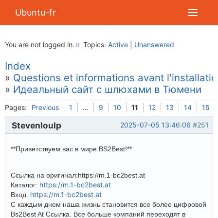
Ubuntu-fr
You are not logged in.
Topics:
Active
|
Unanswered
Index
»
Questions et informations avant l'installati
»
Идеальный сайт с шлюхами в Тюмени
Pages:
Previous
1
…
9
10
11
12
13
14
15
Stevenloulp
2025-07-05 13:46:06
#251
**Приветствуем вас в мире BS2Best!**
Ссылка на оригинал:https://m.1-bc2best.at
https://m.1-bc2best.at
Каталог:
https://m.1-bc2best.at
Вход:
С каждым днем наша жизнь становится все более цифровой
Bs2Best At Ссылка. Все больше компаний переходят в