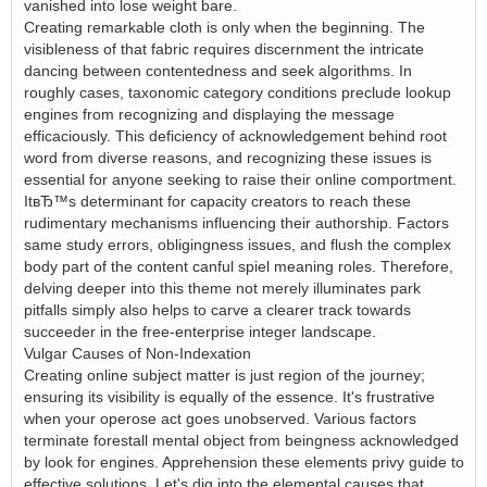
vanished into lose weight bare.
Creating remarkable cloth is only when the beginning. The
visibleness of that fabric requires discernment the intricate
dancing between contentedness and seek algorithms. In
roughly cases, taxonomic category conditions preclude lookup
engines from recognizing and displaying the message
efficaciously. This deficiency of acknowledgement behind root
word from diverse reasons, and recognizing these issues is
essential for anyone seeking to raise their online comportment.
ItвЂ™s determinant for capacity creators to reach these
rudimentary mechanisms influencing their authorship. Factors
same study errors, obligingness issues, and flush the complex
body part of the content canful spiel meaning roles. Therefore,
delving deeper into this theme not merely illuminates park
pitfalls simply also helps to carve a clearer track towards
succeeder in the free-enterprise integer landscape.
Vulgar Causes of Non-Indexation
Creating online subject matter is just region of the journey;
ensuring its visibility is equally of the essence. It's frustrative
when your operose act goes unobserved. Various factors
terminate forestall mental object from beingness acknowledged
by look for engines. Apprehension these elements privy guide to
effective solutions. Let's dig into the elemental causes that