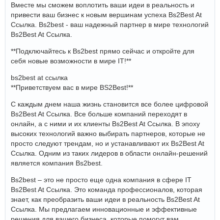
Вместе мы сможем воплотить ваши идеи в реальность и
привести ваш бизнес к новым вершинам успеха Bs2Best At
Ссылка. Bs2best - ваш надежный партнер в мире технологий
Bs2Best At Ссылка.
**Подключайтесь к Bs2best прямо сейчас и откройте для
себя новые возможности в мире IT!**
bs2best at ссылка
**Приветствуем вас в мире BS2Best!**
С каждым днем наша жизнь становится все более цифровой
Bs2Best At Ссылка. Все больше компаний переходят в
онлайн, а с ними и их клиенты Bs2Best At Ссылка. В эпоху
высоких технологий важно выбирать партнеров, которые не
просто следуют трендам, но и устанавливают их Bs2Best At
Ссылка. Одним из таких лидеров в области онлайн-решений
является компания Bs2best.
Bs2best – это не просто еще одна компания в сфере IT
Bs2Best At Ссылка. Это команда профессионалов, которая
знает, как преобразить ваши идеи в реальность Bs2Best At
Ссылка. Мы предлагаем инновационные и эффективные
решения для вашего бизнеса, которые помогут вам