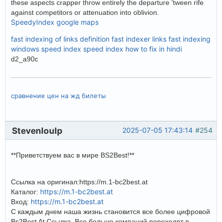
these aspects crapper throw entirely the departure 'tween rife
against competitors or attenuation into oblivion.
SpeedyIndex google maps
fast indexing of links definition
fast indexer links
fast indexing
windows
speed index
speed index how to fix in hindi
d2_a90c
сравнение цен на жд билеты
Stevenloulp
2025-07-05 17:43:14
#254
**Приветствуем вас в мире BS2Best!**
Ссылка на оригинал:https://m.1-bc2best.at
https://m.1-bc2best.at
Каталог:
https://m.1-bc2best.at
Вход:
С каждым днем наша жизнь становится все более цифровой
Bs2Best At Ссылка. Все больше компаний переходят в