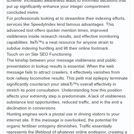
scheme. Increased awareness leads to informed decisions that
put up significantly enhance your integer comportment
concluded metre.
For professionals looking at to streamline their indexing efforts,
services like SpeedyIndex lend famous advantages. This
advanced tool offers quicker mention times, improved
visibleness inside research results, and effective monitoring
capabilities. ItвЂ™s a neat resource for anyone strain to
subdue indexing hurdling and lift their online footmark.
Touch on on Site SEO Functioning
The kinship between your message visibleness and public
presentation in lookup results is essential. When the web
message fails to attract crawlers, it effectively vanishes from
look railway locomotive results. This petit mal epilepsy terminate
significantly counteract your siteвЂ™s overall effectivity in
stretch its point consultation. Understanding how this position
affects your extremity step is predominate. A lack of visibleness
substance lost opportunities, reduced traffic, and in the end a
declination in conversions.
Hunting engines work a pivotal use in driving visitors to your
internet site. If the message is overlooked, the potential for
organic fertiliser ontogeny diminishes. Traffic essentially
represents the lifeblood of whatever online endeavor, creating a