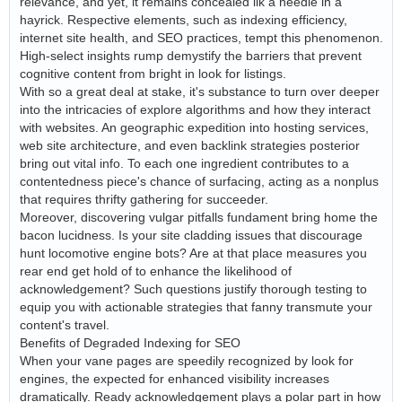
relevance, and yet, it remains concealed ilk a needle in a
hayrick. Respective elements, such as indexing efficiency,
internet site health, and SEO practices, tempt this phenomenon.
High-select insights rump demystify the barriers that prevent
cognitive content from bright in look for listings.
With so a great deal at stake, it's substance to turn over deeper
into the intricacies of explore algorithms and how they interact
with websites. An geographic expedition into hosting services,
web site architecture, and even backlink strategies posterior
bring out vital info. To each one ingredient contributes to a
contentedness piece's chance of surfacing, acting as a nonplus
that requires thrifty gathering for succeeder.
Moreover, discovering vulgar pitfalls fundament bring home the
bacon lucidness. Is your site cladding issues that discourage
hunt locomotive engine bots? Are at that place measures you
rear end get hold of to enhance the likelihood of
acknowledgement? Such questions justify thorough testing to
equip you with actionable strategies that fanny transmute your
content's travel.
Benefits of Degraded Indexing for SEO
When your vane pages are speedily recognized by look for
engines, the expected for enhanced visibility increases
dramatically. Ready acknowledgement plays a polar part in how