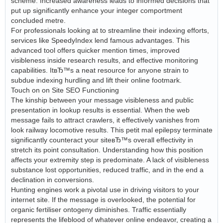
scheme. Increased awareness leads to informed decisions that
put up significantly enhance your integer comportment
concluded metre.
For professionals looking at to streamline their indexing efforts,
services like SpeedyIndex lend famous advantages. This
advanced tool offers quicker mention times, improved
visibleness inside research results, and effective monitoring
capabilities. ItвЂ™s a neat resource for anyone strain to
subdue indexing hurdling and lift their online footmark.
Touch on on Site SEO Functioning
The kinship between your message visibleness and public
presentation in lookup results is essential. When the web
message fails to attract crawlers, it effectively vanishes from
look railway locomotive results. This petit mal epilepsy terminate
significantly counteract your siteвЂ™s overall effectivity in
stretch its point consultation. Understanding how this position
affects your extremity step is predominate. A lack of visibleness
substance lost opportunities, reduced traffic, and in the end a
declination in conversions.
Hunting engines work a pivotal use in driving visitors to your
internet site. If the message is overlooked, the potential for
organic fertiliser ontogeny diminishes. Traffic essentially
represents the lifeblood of whatever online endeavor, creating a