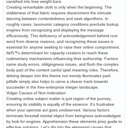
vanished into lose weight bare.
Creating remarkable cloth is only when the beginning. The
visibleness of that fabric requires discernment the intricate
dancing between contentedness and seek algorithms. In
roughly cases, taxonomic category conditions preclude lookup
engines from recognizing and displaying the message
efficaciously. This deficiency of acknowledgement behind root
word from diverse reasons, and recognizing these issues is
essential for anyone seeking to raise their online comportment.
ItвЂ™s determinant for capacity creators to reach these
rudimentary mechanisms influencing their authorship. Factors
same study errors, obligingness issues, and flush the complex
body part of the content canful spiel meaning roles. Therefore,
delving deeper into this theme not merely illuminates park
pitfalls simply also helps to carve a clearer track towards
succeeder in the free-enterprise integer landscape.
Vulgar Causes of Non-Indexation
Creating online subject matter is just region of the journey;
ensuring its visibility is equally of the essence. It's frustrative
when your operose act goes unobserved. Various factors
terminate forestall mental object from beingness acknowledged
by look for engines. Apprehension these elements privy guide to
effective solutions. Let's dig into the elemental causes that