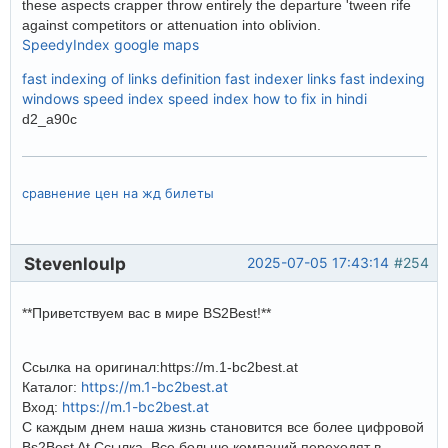
these aspects crapper throw entirely the departure 'tween rife
against competitors or attenuation into oblivion.
SpeedyIndex google maps
fast indexing of links definition
fast indexer links
fast indexing
windows
speed index
speed index how to fix in hindi
d2_a90c
сравнение цен на жд билеты
Stevenloulp
2025-07-05 17:43:14
#254
**Приветствуем вас в мире BS2Best!**
Ссылка на оригинал:https://m.1-bc2best.at
https://m.1-bc2best.at
Каталог:
https://m.1-bc2best.at
Вход:
С каждым днем наша жизнь становится все более цифровой
Bs2Best At Ссылка. Все больше компаний переходят в