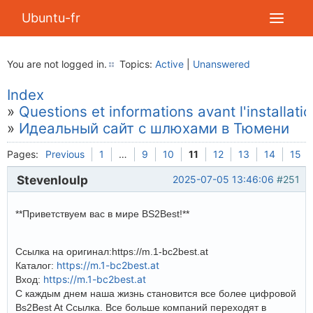
Ubuntu-fr
You are not logged in.
Topics:
Active
|
Unanswered
Index
»
Questions et informations avant l'installati
»
Идеальный сайт с шлюхами в Тюмени
Pages:
Previous
1
…
9
10
11
12
13
14
15
Stevenloulp
2025-07-05 13:46:06
#251
**Приветствуем вас в мире BS2Best!**
Ссылка на оригинал:https://m.1-bc2best.at
https://m.1-bc2best.at
Каталог:
https://m.1-bc2best.at
Вход:
С каждым днем наша жизнь становится все более цифровой
Bs2Best At Ссылка. Все больше компаний переходят в