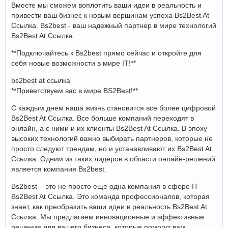
Вместе мы сможем воплотить ваши идеи в реальность и
привести ваш бизнес к новым вершинам успеха Bs2Best At
Ссылка. Bs2best - ваш надежный партнер в мире технологий
Bs2Best At Ссылка.
**Подключайтесь к Bs2best прямо сейчас и откройте для
себя новые возможности в мире IT!**
bs2best at ссылка
**Приветствуем вас в мире BS2Best!**
С каждым днем наша жизнь становится все более цифровой
Bs2Best At Ссылка. Все больше компаний переходят в
онлайн, а с ними и их клиенты Bs2Best At Ссылка. В эпоху
высоких технологий важно выбирать партнеров, которые не
просто следуют трендам, но и устанавливают их Bs2Best At
Ссылка. Одним из таких лидеров в области онлайн-решений
является компания Bs2best.
Bs2best – это не просто еще одна компания в сфере IT
Bs2Best At Ссылка. Это команда профессионалов, которая
знает, как преобразить ваши идеи в реальность Bs2Best At
Ссылка. Мы предлагаем инновационные и эффективные
решения для вашего бизнеса, которые помогут вам