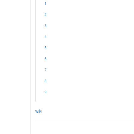
1
2
3
4
5
6
7
8
9
wiki