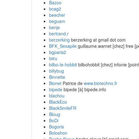
Bazoo
bcag2
beecher
beguam
benje
bertrand.r
berzerking
berzerking at gmail dot com
BFK_Sexapile
guillaume.warnet [chez] free [po
bgparis2
biiru
bilbo-le-hobbit
bilbohobbit [chez] infonie [point]
billybug
Binnette
Bionet
Patrice de
www.biotechno.fr
bipede
bipede [à] bipede.info
blachou
BlackEco
BlackSmileFR
Bloug
BoDi
Bogoris
Boloshon
Booba §kaya
booba.skaya [à] gmail.com