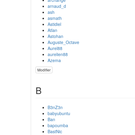
arnaud_d
ash
asmath
Astidiel
Atlan
Astohan
Auguste_Octave
Aurel88
aurelien88
Azema
Modifier
B
B3nZ3n
babyubuntu
Ban
bapoumba
BastNic