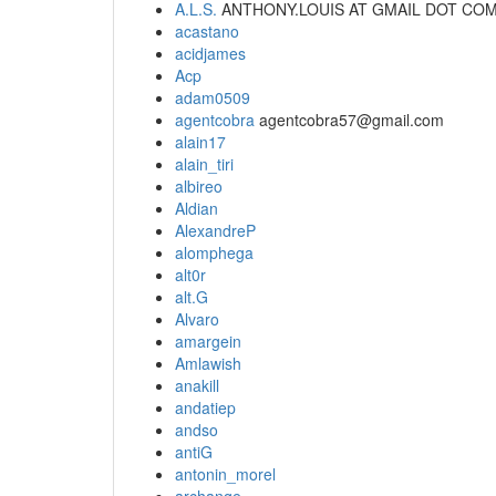
A.L.S.
ANTHONY.LOUIS AT GMAIL DOT CO
acastano
acidjames
Acp
adam0509
agentcobra
agentcobra57@gmail.com
alain17
alain_tiri
albireo
Aldian
AlexandreP
alomphega
alt0r
alt.G
Alvaro
amargein
Amlawish
anakill
andatiep
andso
antiG
antonin_morel
archange