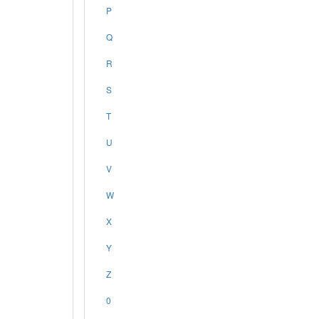
P
Q
R
S
T
U
V
W
X
Y
Z
0