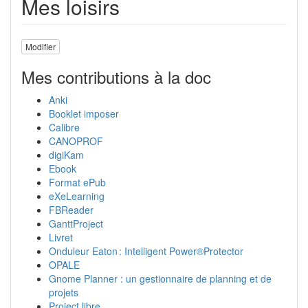
Mes loisirs
Modifier
Mes contributions à la doc
Anki
Booklet imposer
Calibre
CANOPROF
digiKam
Ebook
Format ePub
eXeLearning
FBReader
GanttProject
Livret
Onduleur Eaton : Intelligent Power®Protector
OPALE
Gnome Planner : un gestionnaire de planning et de
projets
Project libre