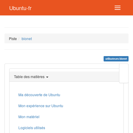
Ubuntu-fr
Piste
bionet
utilisateurs:bionet
Modif
cette
Table des matières
page
Lien
de
retou
Ma découverte de Ubuntu
Mon expérience sur Ubuntu
Mon matériel
Logiciels utilisés