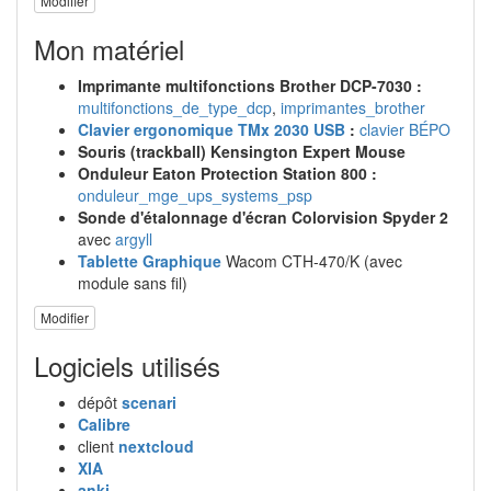
Modifier
Mon matériel
Imprimante multifonctions Brother DCP-7030 :
multifonctions_de_type_dcp
,
imprimantes_brother
Clavier ergonomique TMx 2030 USB
:
clavier BÉPO
Souris (trackball) Kensington Expert Mouse
Onduleur Eaton Protection Station 800 :
onduleur_mge_ups_systems_psp
Sonde d'étalonnage d'écran Colorvision Spyder 2
avec
argyll
Tablette Graphique
Wacom CTH-470/K (avec
module sans fil)
Modifier
Logiciels utilisés
dépôt
scenari
Calibre
client
nextcloud
XIA
anki