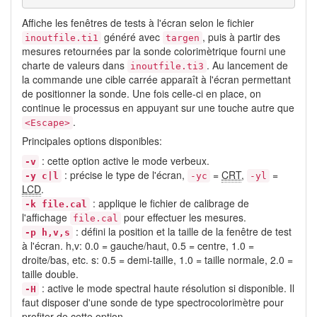
Affiche les fenêtres de tests à l'écran selon le fichier
généré avec
, puis à partir des
inoutfile.ti1
targen
mesures retournées par la sonde colorimètrique fourni une
charte de valeurs dans
. Au lancement de
inoutfile.ti3
la commande une cible carrée apparaît à l'écran permettant
de positionner la sonde. Une fois celle-ci en place, on
continue le processus en appuyant sur une touche autre que
.
<Escape>
Principales options disponibles:
: cette option active le mode verbeux.
-v
: précise le type de l'écran,
=
CRT
,
=
-y c|l
-yc
-yl
LCD
.
: applique le fichier de calibrage de
-k file.cal
l'affichage
pour effectuer les mesures.
file.cal
: défini la position et la taille de la fenêtre de test
-p h,v,s
à l'écran. h,v: 0.0 = gauche/haut, 0.5 = centre, 1.0 =
droite/bas, etc. s: 0.5 = demi-taille, 1.0 = taille normale, 2.0 =
taille double.
: active le mode spectral haute résolution si disponible. Il
-H
faut disposer d'une sonde de type spectrocolorimètre pour
profiter de cette option.