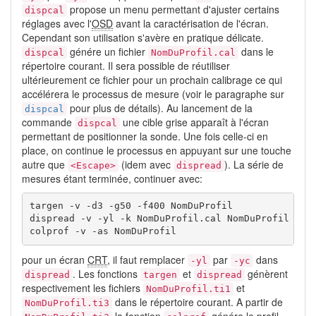
propose un menu permettant d'ajuster certains
dispcal
réglages avec l'
OSD
avant la caractérisation de l'écran.
Cependant son utilisation s'avère en pratique délicate.
génére un fichier
dans le
dispcal
NomDuProfil.cal
répertoire courant. Il sera possible de réutiliser
ultérieurement ce fichier pour un prochain calibrage ce qui
accélérera le processus de mesure (voir le paragraphe sur
pour plus de détails). Au lancement de la
dispcal
commande
une cible grise apparaît à l'écran
dispcal
permettant de positionner la sonde. Une fois celle-ci en
place, on continue le processus en appuyant sur une touche
autre que
(idem avec
). La série de
<Escape>
dispread
mesures étant terminée, continuer avec:
targen -v -d3 -g50 -f400 NomDuProfil

dispread -v -yl -k NomDuProfil.cal NomDuProfil

colprof -v -as NomDuProfil
pour un écran
CRT
, il faut remplacer
par
dans
-yl
-yc
. Les fonctions
et
génèrent
dispread
targen
dispread
respectivement les fichiers
et
NomDuProfil.ti1
dans le répertoire courant. A partir de
NomDuProfil.ti3
la fonction
génére le profil