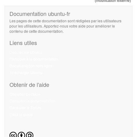
(modification externe)
Documentation ubuntu-fr
Les pages de cette documentation sont rédigées par les utilisateurs
pour les utilisateurs. Apportez-nous votre aide pour améliorer le
contenu de cette documentation.
Liens utiles
Débuter sur Ubuntu
Participer à la documentation
Documentation hors ligne
Télécharger Ubuntu
Obtenir de l'aide
Chercher de l'aide
Consulter la documentation
Consulter le Forum
Lisez le guide