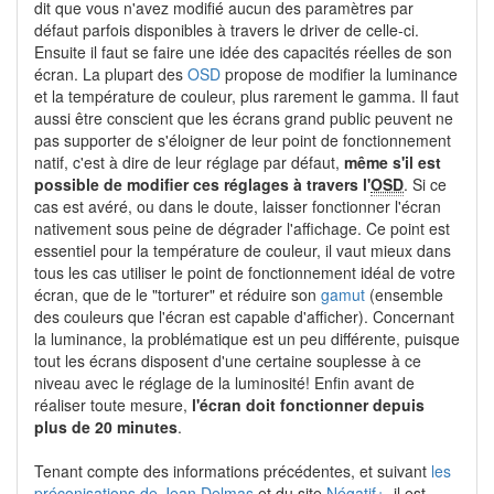
dit que vous n'avez modifié aucun des paramètres par
défaut parfois disponibles à travers le driver de celle-ci.
Ensuite il faut se faire une idée des capacités réelles de son
écran. La plupart des
OSD
propose de modifier la luminance
et la température de couleur, plus rarement le gamma. Il faut
aussi être conscient que les écrans grand public peuvent ne
pas supporter de s'éloigner de leur point de fonctionnement
natif, c'est à dire de leur réglage par défaut,
même s'il est
possible de modifier ces réglages à travers l'
OSD
. Si ce
cas est avéré, ou dans le doute, laisser fonctionner l'écran
nativement sous peine de dégrader l'affichage. Ce point est
essentiel pour la température de couleur, il vaut mieux dans
tous les cas utiliser le point de fonctionnement idéal de votre
écran, que de le "torturer" et réduire son
gamut
(ensemble
des couleurs que l'écran est capable d'afficher). Concernant
la luminance, la problématique est un peu différente, puisque
tout les écrans disposent d'une certaine souplesse à ce
niveau avec le réglage de la luminosité! Enfin avant de
réaliser toute mesure,
l'écran doit fonctionner depuis
plus de 20 minutes
.
Tenant compte des informations précédentes, et suivant
les
préconisations de Jean Delmas
et du site
Négatif+
, il est