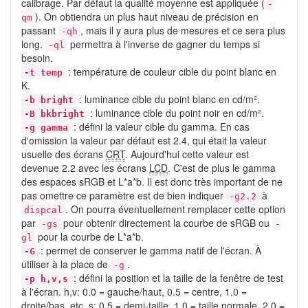
calibrage. Par défaut la qualité moyenne est appliquée (
-
). On obtiendra un plus haut niveau de précision en
qm
passant
, mais il y aura plus de mesures et ce sera plus
-qh
long.
permettra à l'inverse de gagner du temps si
-ql
besoin.
: température de couleur cible du point blanc en
-t temp
K.
: luminance cible du point blanc en cd/m².
-b bright
: luminance cible du point noir en cd/m².
-B bkbright
: défini la valeur cible du gamma. En cas
-g gamma
d'omission la valeur par défaut est 2.4, qui était la valeur
usuelle des écrans
CRT
. Aujourd'hui cette valeur est
devenue 2.2 avec les écrans
LCD
. C'est de plus le gamma
des espaces sRGB et L*a*b. Il est donc très important de ne
pas omettre ce paramètre est de bien indiquer
à
-g2.2
. On pourra éventuellement remplacer cette option
dispcal
par
pour obtenir directement la courbe de sRGB ou
-gs
-
pour la courbe de L*a*b.
gl
: permet de conserver le gamma natif de l'écran. À
-G
utiliser à la place de
.
-g
: défini la position et la taille de la fenêtre de test
-p h,v,s
à l'écran. h,v: 0.0 = gauche/haut, 0.5 = centre, 1.0 =
droite/bas, etc. s: 0.5 = demi-taille, 1.0 = taille normale, 2.0 =