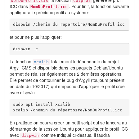
NomDuProfil.ti3
colprof
ICC dans
. Pour finir, la fonction suivante
NomDuProfil.icc
appliquera le précieux profil au système:
dispwin /chemin du répertoire/NomDuProfil.icc
et pour ne plus l'appliquer:
dispwin -c
La fonction
totalement indépendante du projet
xcalib
Argyll
CMS
et disponible dans les paquets Debian/Ubuntu
permet de réaliser également ces 2 dernières opérations.
Elle permet de contourner le bug d'Argyll (toujours présent
en date du 10/2017) qui empêche d'appliquer le profil créé
avec dispwin.
sudo apt install xcalib

xcalib /chemin du répertoire/NomDuProfil.icc
En pratique on pourra créer un petit script qui se lancera au
démarrage de la session Ubuntu pour appliquer le profil ICC
avec
comme indiqué ci-dessus. Il faudra
dispwin