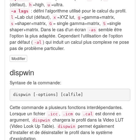
(défaut),
=high,
=ultra.
h
u
: défini l'algorithme utilisé pour le calcul du profil.
-a lxgs
=Lab clut (défaut),
=XYZ lut,
=gamma+matrix,
l
x
g
=shaper+matrix,
= single gamma+matrix,
=single
s
G
S
shaper+matrix. Dans le cas d'un écran
semble être
-as
l'option la plus adaptée. Cependant l'utilisation de l'option
par défaut (
) qui induit un calcul plus complexe ne pose
-al
pas de problème particulier.
Modifier
dispwin
Syntaxe de la commande:
dispwin [-options] [calfile]
Cette commande a plusieurs fonctions interdépendantes.
Lorsque un fichier
,
ou
est donné en
.icc
.icm
.cal
argument,
chargera le profil dans la Video LUT
dispwin
(Video Look Up Table).
permet également
dispwin
d'installer et de désinstaller le profil dans le système
d'exploitation.