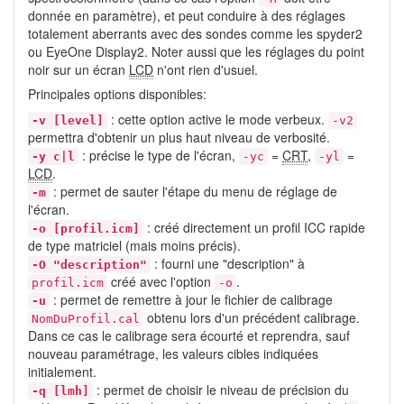
donnée en paramètre), et peut conduire à des réglages
totalement aberrants avec des sondes comme les spyder2
ou EyeOne Display2. Noter aussi que les réglages du point
noir sur un écran
LCD
n'ont rien d'usuel.
Principales options disponibles:
: cette option active le mode verbeux.
-v [level]
-v2
permettra d'obtenir un plus haut niveau de verbosité.
: précise le type de l'écran,
=
CRT
,
=
-y c|l
-yc
-yl
LCD
.
: permet de sauter l'étape du menu de réglage de
-m
l'écran.
: créé directement un profil ICC rapide
-o [profil.icm]
de type matriciel (mais moins précis).
: fourni une "description" à
-O "description"
créé avec l'option
.
profil.icm
-o
: permet de remettre à jour le fichier de calibrage
-u
obtenu lors d'un précédent calibrage.
NomDuProfil.cal
Dans ce cas le calibrage sera écourté et reprendra, sauf
nouveau paramétrage, les valeurs cibles indiquées
initialement.
: permet de choisir le niveau de précision du
-q [lmh]