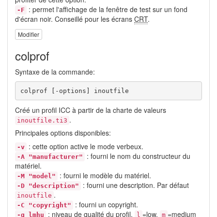
: permet l'affichage de la fenêtre de test sur un fond
-F
d'écran noir. Conseillé pour les écrans
CRT
.
Modifier
colprof
Syntaxe de la commande:
colprof [-options] inoutfile
Créé un profil ICC à partir de la charte de valeurs
.
inoutfile.ti3
Principales options disponibles:
: cette option active le mode verbeux.
-v
: fourni le nom du constructeur du
-A "manufacturer"
matériel.
: fourni le modèle du matériel.
-M "model"
: fourni une description. Par défaut
-D "description"
.
inoutfile
: fourni un copyright.
-C "copyright"
: niveau de qualité du profil.
=low,
=medium
-q lmhu
l
m