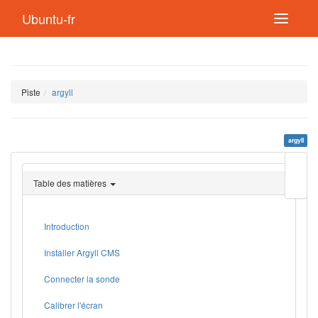
Ubuntu-fr
Piste
argyll
argyll
Modif
cette
Table des matières
page
Lien
de
retou
Introduction
Installer Argyll CMS
Connecter la sonde
Calibrer l'écran