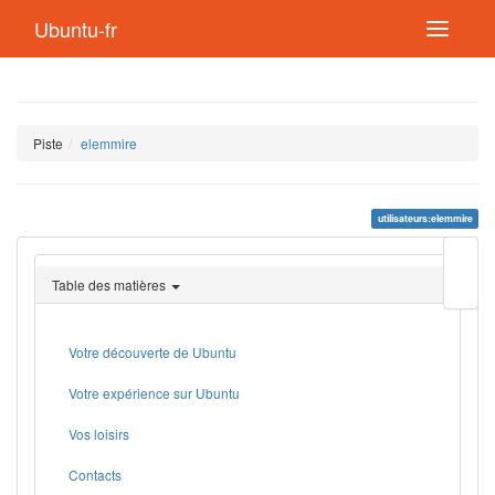
Ubuntu-fr
Piste
elemmire
utilisateurs:elemmire
Modif
cette
Table des matières
page
Lien
de
retou
Votre découverte de Ubuntu
Votre expérience sur Ubuntu
Vos loisirs
Contacts