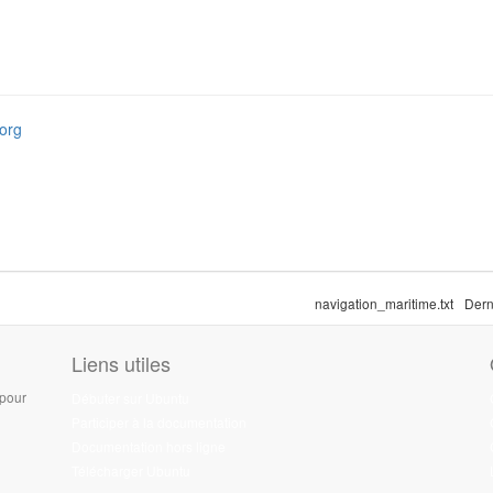
.org
navigation_maritime.txt
Dern
Liens utiles
 pour
Débuter sur Ubuntu
Participer à la documentation
Documentation hors ligne
Télécharger Ubuntu