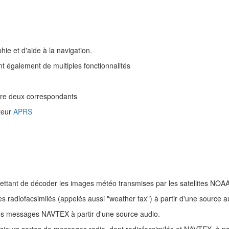
hie et d'aide à la navigation.
nt également de multiples fonctionnalités
ntre deux correspondants
tteur
APRS
ettant de décoder les images météo transmises par les satellites NOA
s radiofacsimilés (appelés aussi "weather fax") à partir d'une source a
es messages NAVTEX à partir d'une source audio.
sieurs sortes de messages radio, dont radiofacsimilés et NAVTEX, à pa