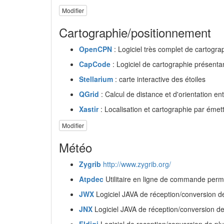
Modifier
Cartographie/positionnement
OpenCPN
: Logiciel très complet de cartograp
CapCode
: Logiciel de cartographie présenta
Stellarium
: carte interactive des étoiles
QGrid
: Calcul de distance et d'orientation e
Xastir
: Localisation et cartographie par éme
Modifier
Météo
Zygrib
http://www.zygrib.org/
Atpdec
Utilitaire en ligne de commande perm
JWX
Logiciel JAVA de réception/conversion de
JNX
Logiciel JAVA de réception/conversion d
Fldigi
Logiciel de reception/conversion de plu