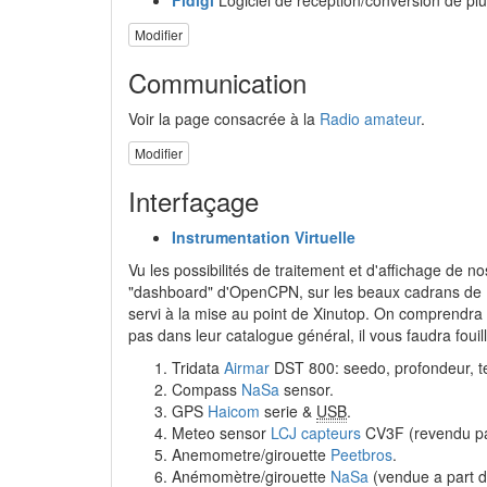
Modifier
Communication
Voir la page consacrée à la
Radio amateur
.
Modifier
Interfaçage
Instrumentation Virtuelle
Vu les possibilités de traitement et d'affichage de n
"dashboard" d'OpenCPN, sur les beaux cadrans de
servi à la mise au point de Xinutop. On comprendra 
pas dans leur catalogue général, il vous faudra fou
Tridata
Airmar
DST 800: seedo, profondeur, t
Compass
NaSa
sensor.
GPS
Haicom
serie &
USB
.
Meteo sensor
LCJ capteurs
CV3F (revendu par
Anemometre/girouette
Peetbros
.
Anémomètre/girouette
NaSa
(vendue a part d