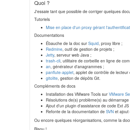
Quoi ?
J'essaie tant que possible de corriger quelques doc
Tutoriels
Mise en place d'un proxy gérant l'authentifica
Documentations
Ébauche de la doc sur
Squid
, proxy libre ;
Redmine
, outil de gestion de projets ;
Jetty
, serveur web Java ;
trash-cli
, utilitaire de corbeille en ligne de c
an
, générateur d'anagrammes ;
panflute-applet
, applet de contrôle de lecte
gitolite
, gestion de dépôts Git.
Compléments de docs
Installation des VMware Tools sur
VMware Se
Résolutions de(s) problème(s) au démarrage 
Ajout d'un plugin d'assistance de code Ext J
Refonte de la documentation de
SVN
et ajou
Ou encore quelques réorganisations, comme la do
Bisou !