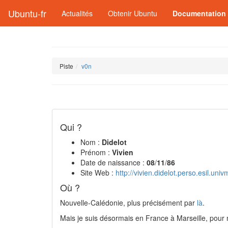
Ubuntu-fr
Actualités
Obtenir Ubuntu
Documentation
Piste
v0n
Qui ?
Nom :
Didelot
Prénom :
Vivien
Date de naissance :
08
/
11
/
86
Site Web :
http://vivien.didelot.perso.esil.univ
Où ?
Nouvelle-Calédonie, plus précisément par
là
.
Mais je suis désormais en France à Marseille, pour 