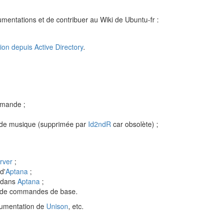
umentations et de contribuer au Wiki de Ubuntu-fr :
tion depuis Active Directory
.
ommande ;
ur de musique (supprimée par
Id2ndR
car obsolète) ;
rver
;
d'
Aptana
;
S dans
Aptana
;
t de commandes de base.
cumentation de
Unison
, etc.