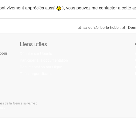
sont vivement appréciés aussi
), vous pouvez me contacter à cette ad
utilisateurs/bilbo-le-hobbit.txt
Dern
Liens utiles
 pour
Débuter sur Ubuntu
Participer à la documentation
Documentation hors ligne
Télécharger Ubuntu
es de la licence suivante :
rted