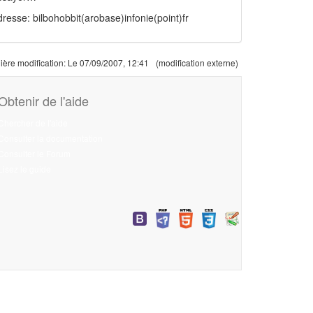
resse: bilbohobbit(arobase)infonie(point)fr
ière modification:
Le 07/09/2007, 12:41
(modification externe)
Obtenir de l'aide
Chercher de l'aide
Consulter la documentation
Consulter le Forum
Lisez le guide