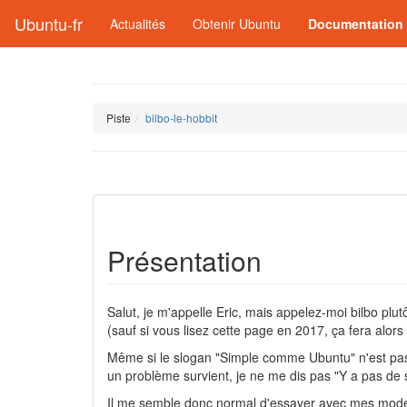
Ubuntu-fr
Actualités
Obtenir Ubuntu
Documentation
Piste
bilbo-le-hobbit
Présentation
Salut, je m'appelle Eric, mais appelez-moi bilbo plutô
(sauf si vous lisez cette page en 2017, ça fera alors 
Même si le slogan "Simple comme Ubuntu" n'est pas u
un problème survient, je ne me dis pas "Y a pas de s
Il me semble donc normal d'essayer avec mes mode