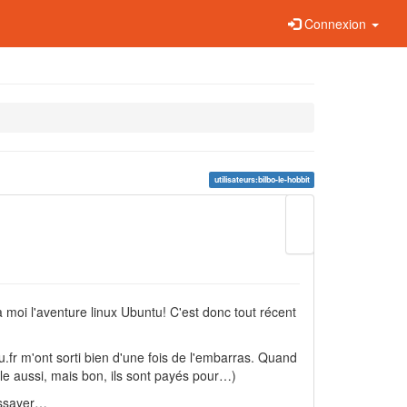
Connexion
utilisateurs:bilbo-le-hobbit
Modifier
cette
page
Liens
de
retour
 à moi l'aventure linux Ubuntu! C'est donc tout récent
.fr m'ont sorti bien d'une fois de l'embarras. Quand
gle aussi, mais bon, ils sont payés pour…)
essayer…