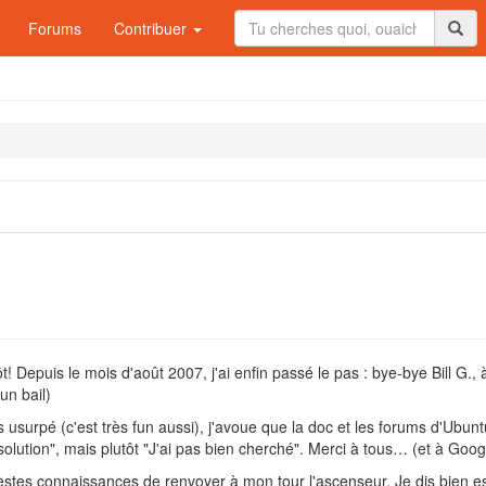
Forums
Contribuer
t! Depuis le mois d'août 2007, j'ai enfin passé le pas : bye-bye Bill G.,
un bail)
surpé (c'est très fun aussi), j'avoue que la doc et les forums d'Ubuntu
olution", mais plutôt "J'ai pas bien cherché". Merci à tous… (et à Goo
stes connaissances de renvoyer à mon tour l'ascenseur. Je dis bien 