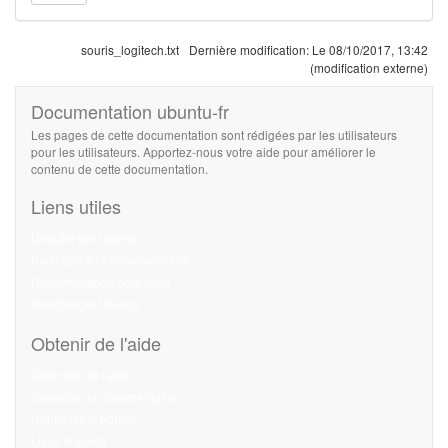
souris_logitech.txt
Dernière modification:
Le 08/10/2017, 13:42
(modification externe)
Documentation ubuntu-fr
Les pages de cette documentation sont rédigées par les utilisateurs
pour les utilisateurs. Apportez-nous votre aide pour améliorer le
contenu de cette documentation.
Liens utiles
Débuter sur Ubuntu
Participer à la documentation
Documentation hors ligne
Télécharger Ubuntu
Obtenir de l'aide
Chercher de l'aide
Consulter la documentation
Consulter le Forum
Lisez le guide