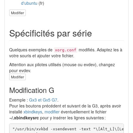
d'ubuntu
(fr)
Modifier
Spécificités par série
Quelques exemples de
modifiés. Adaptez les à
xorg.conf
votre souris et ajouter votre fichier.
Attention aux pilotes utilisés (mouse ou evdev), changez
pour evdev.
Modifier
Modification G
Exemple :
Gx3 et Gx5
G7
.
Pour les boutons précédent et suivant de la G3, après avoir
installé
xbindkeys
,
modifier
éventuellement le fichier
~/.xbindkeysrc
pour y insérer les lignes suivantes :
"/usr/bin/xvkbd -xsendevent -text "\[Alt_L]\[Left]"