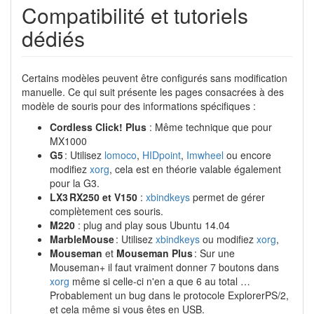
Compatibilité et tutoriels
dédiés
Certains modèles peuvent être configurés sans modification
manuelle. Ce qui suit présente les pages consacrées à des
modèle de souris pour des informations spécifiques :
Cordless Click! Plus
: Même technique que pour
MX1000
G5
: Utilisez
lomoco
,
HIDpoint
,
Imwheel
ou encore
modifiez
xorg
, cela est en théorie valable également
pour la G3.
LX3 RX250 et V150
:
xbindkeys
permet de gérer
complètement ces souris.
M220
: plug and play sous Ubuntu 14.04
MarbleMouse
: Utilisez
xbindkeys
ou modifiez
xorg
,
Mouseman
et
Mouseman Plus
: Sur une
Mouseman+ il faut vraiment donner 7 boutons dans
xorg
même si celle-ci n'en a que 6 au total …
Probablement un bug dans le protocole ExplorerPS/2,
et cela même si vous êtes en
USB
.