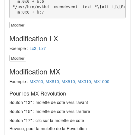
  m:0x0 + b:6

"/usr/bin/xvkbd -xsendevent -text "\[Alt_L]\[Right]
  m:0x0 + b:7
Modifier
Modification LX
Exemple :
Lx3
,
Lx7
Modifier
Modification MX
Exemple :
MX700, MX610, MX510, MX310
,
MX1000
Pour les MX Revolution
Bouton "13" : molette de côté vers l'avant
Bouton "15" : molette de côté vers l'arrière
Bouton "17" : clic sur la molette de côté
Revoco, pour la molette de la Revolution