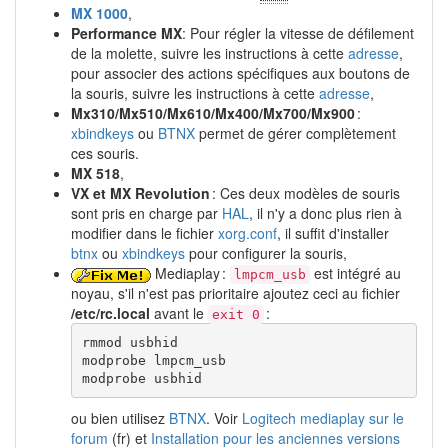
MX 1000
,
Performance MX
: Pour régler la vitesse de défilement
de la molette, suivre les instructions à cette
adresse
,
pour associer des actions spécifiques aux boutons de
la souris, suivre les instructions à cette
adresse
,
Mx310/Mx510/Mx610/Mx400/Mx700/Mx900
:
xbindkeys
ou
BTNX
permet de gérer complètement
ces souris.
MX 518
,
VX et MX Revolution
: Ces deux modèles de souris
sont pris en charge par
HAL
, il n'y a donc plus rien à
modifier dans le fichier
xorg.conf
, il suffit d'installer
btnx
ou
xbindkeys
pour configurer la souris,
Mediaplay :
est intégré au
lmpcm_usb
noyau, s'il n'est pas prioritaire ajoutez ceci au fichier
/etc/rc.local
avant le
:
exit 0
rmmod usbhid

modprobe lmpcm_usb

modprobe usbhid
ou bien utilisez
BTNX
. Voir
Logitech mediaplay sur le
forum
(fr) et
Installation pour les anciennes versions