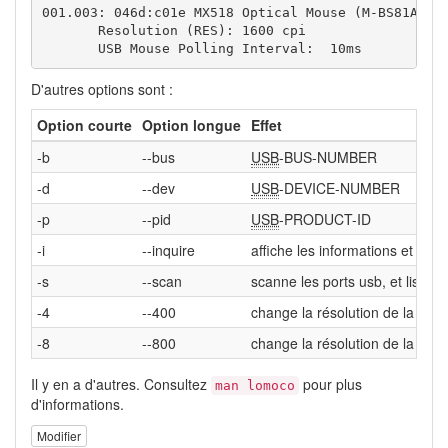
001.003
: 046d:c01e MX518 Optical Mouse 
(
M-BS81A
)
 Ca
       Resolution 
(
RES
)
: 
1600
 cpi

       USB Mouse Polling Interval:  10ms
D'autres options sont :
Option courte
Option longue
Effet
-b
--bus
USB
-BUS-NUMBER
-d
--dev
USB
-DEVICE-NUMBER
-p
--pid
USB
-PRODUCT-ID
-i
--inquire
affiche les informations et stat
-s
--scan
scanne les ports usb, et liste 
-4
--400
change la résolution de la sour
-8
--800
change la résolution de la sou
Il y en a d'autres. Consultez
pour plus
man lomoco
d'informations.
Modifier