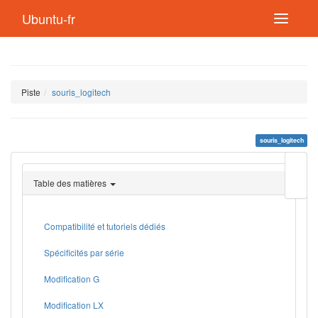
Ubuntu-fr
Piste
souris_logitech
souris_logitech
Modif
cette
Table des matières
page
Lien
de
retou
Compatibilité et tutoriels dédiés
Spécificités par série
Modification G
Modification LX