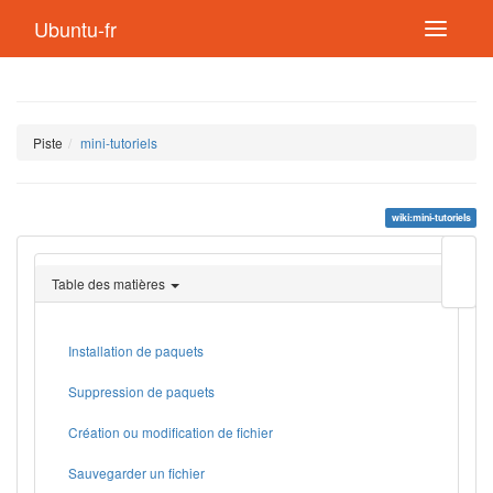
Ubuntu-fr
Piste
mini-tutoriels
wiki:mini-tutoriels
Modif
cette
Table des matières
page
Lien
de
retou
Installation de paquets
Suppression de paquets
Création ou modification de fichier
Sauvegarder un fichier