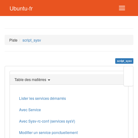
Ubuntu-fr
Piste
script_sysv
script_sysv
Modif
cette
Table des matières
page
Lien
de
retou
Lister les services démarrés
Avec Service
Avec Sysv-rc-conf (services sysV)
Modifier un service ponctuellement