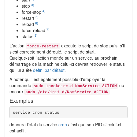
3)
stop
4)
force-stop
5)
restart
6)
reload
7)
force-reload
8)
status
L'action
exécute le script de stop puis, s'il
force-restart
s'est correctement déroulé, le script de start.
Quelque-soit l'action menée sur un service, au prochain
démarrage de la machine celui-ci devrait retrouver le status
qui lui a été
défini par défaut
.
À noter qu'il est également possible d'employer la
commande
ou
sudo invoke-rc.d NomService ACTION
encore
.
sudo /etc/init.d/NomService ACTION
Exemples
service cron status
donnera l'état du service
cron
ainsi que son PID si celui-ci
est actif,