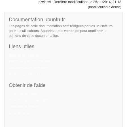
piwik.txt
Dernière modification:
Le 25/11/2014, 21:18
(modification externe)
Documentation ubuntu-fr
Les pages de cette documentation sont rédigées par les utilisateurs
pour les utilisateurs. Apportez-nous votre aide pour améliorer le
contenu de cette documentation.
Liens utiles
Débuter sur Ubuntu
Participer à la documentation
Documentation hors ligne
Télécharger Ubuntu
Obtenir de l'aide
Chercher de l'aide
Consulter la documentation
Consulter le Forum
Lisez le guide