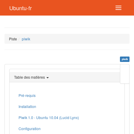
Ubuntu-fr
Piste
piwik
piwik
Modif
cette
Table des matières
page
Lien
de
retou
Pré-requis
Installation
Piwik 1.0 - Ubuntu 10.04 (Lucid Lynx)
Configuration