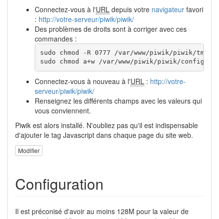
Connectez-vous à l'
URL
depuis votre
navigateur
favori
:
http://votre-serveur/piwik/piwik/
Des problèmes de droits sont à corriger avec ces
commandes :
sudo chmod -R 0777 /var/www/piwik/piwik/tmp

sudo chmod a+w /var/www/piwik/piwik/config
Connectez-vous à nouveau à l'
URL
:
http://votre-
serveur/piwik/piwik/
Renseignez les différents champs avec les valeurs qui
vous conviennent.
Piwik est alors installé. N'oubliez pas qu'il est indispensable
d'ajouter le tag Javascript dans chaque page du site web.
Modifier
Configuration
Il est préconisé d'avoir au moins 128M pour la valeur de