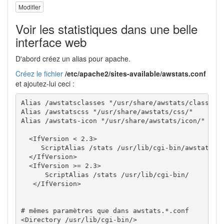
Modifier
Voir les statistiques dans une belle
interface web
D'abord créez un alias pour apache.
Créez le fichier
/etc/apache2/sites-available/awstats.conf
et ajoutez-lui ceci :
Alias /awstatsclasses "/usr/share/awstats/classes/"
Alias /awstatscss "/usr/share/awstats/css/"

Alias /awstats-icon "/usr/share/awstats/icon/"

  <IfVersion < 2.3>

     ScriptAlias /stats /usr/lib/cgi-bin/awstats.pl
  </IfVersion>   

  <IfVersion >= 2.3>

      ScriptAlias /stats /usr/lib/cgi-bin/

   </IfVersion>

# mêmes paramètres que dans awstats.*.conf

<Directory /usr/lib/cgi-bin/>
