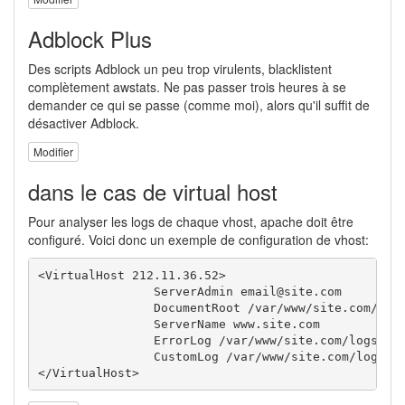
Adblock Plus
Des scripts Adblock un peu trop virulents, blacklistent
complètement awstats. Ne pas passer trois heures à se
demander ce qui se passe (comme moi), alors qu'il suffit de
désactiver Adblock.
Modifier
dans le cas de virtual host
Pour analyser les logs de chaque vhost, apache doit être
configuré. Voici donc un exemple de configuration de vhost:
<VirtualHost 212.11.36.52>

		ServerAdmin email@site.com

		DocumentRoot /var/www/site.com/www

		ServerName www.site.com

		ErrorLog /var/www/site.com/logs/www.error.log

		CustomLog /var/www/site.com/logs/www.access.log combined

</VirtualHost>