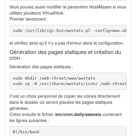
Vous pouvez aussi modifier le paramètre
HostAliases
si vous
utilisez plusieurs VirtualHost.
Premier lancement :
sudo
/
usr
/
lib
/
cgi-bin
/
awstats.pl 
-config
=www.ubunt
et vérifiez ainsi qu'il n'y a pas d'erreur dans la configuration.
Génération des pages statiques et création du
cron
Génération des pages statiques :
sudo
mkdir
/
web-chroot
/
www
/
sudo
cp
-R
/
usr
/
share
/
awstats
/
icon
/
/
web-chroot
/
ww
C'est un choix personnel de copier les icônes directement
dans le dossier où seront placées les pages statiques
générées.
Créez ensuite le fichier
/etc/cron.daily/awstats
contenant
les lignes suivantes :
#!/bin/bash