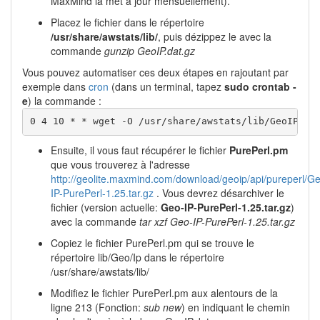
MaxMind la met à jour mensuellement).
Placez le fichier dans le répertoire
/usr/share/awstats/lib/
, puis dézippez le avec la
commande
gunzip GeoIP.dat.gz
Vous pouvez automatiser ces deux étapes en rajoutant par
exemple dans
cron
(dans un terminal, tapez
sudo crontab -
e
) la commande :
0 4 10 * * wget -O /usr/share/awstats/lib/GeoIP.da
Ensuite, il vous faut récupérer le fichier
PurePerl.pm
que vous trouverez à l'adresse
http://geolite.maxmind.com/download/geoip/api/pureperl/G
IP-PurePerl-1.25.tar.gz
. Vous devrez désarchiver le
fichier (version actuelle:
Geo-IP-PurePerl-1.25.tar.gz
)
avec la commande
tar xzf Geo-IP-PurePerl-1.25.tar.gz
Copiez le fichier PurePerl.pm qui se trouve le
répertoire lib/Geo/Ip dans le répertoire
/usr/share/awstats/lib/
Modifiez le fichier PurePerl.pm aux alentours de la
ligne 213 (Fonction:
sub new
) en indiquant le chemin