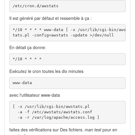
/etc/cron.d/awstats
Il est généré par défaut et ressemble à ça :
*/10 * * * * www-data [ -x /usr/lib/cgi-bin/awstats
tats.pl -config=awstats -update >/dev/null
En détail ça donne:
*/10 * * * *
Exécutez le cron toutes les dix minutes
www-data
avec l'utilisateur www-data
[ -x /usr/lib/cgi-bin/awstats.pl

  -a -f /etc/awstats/awstats.conf

  -a -r /var/log/apache/access.log ]
faites des vérifications sur Des fichiers.
man test
pour en