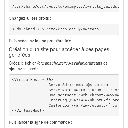
/
usr
/
share
/
doc
/
awstats
/
examples
/
awstats_buildstati
Changez lui ses droits :
sudo
chmod
755
/
etc
/
cron.daily
/
awstats
Puis exécutez le une première fois.
Création d'un site pour accéder à ces pages
générées
Créez le fichier
/etc/apache2/sites-available/awstats
et
ajoutez-lui ceci :
<VirtualHost *:80>

		ServerAdmin email@site.com

		ServerName awstats.ubuntu-fr.org

		DocumentRoot /web-chroot/www/awstats/

		ErrorLog /var/www/ubuntu-fr.org/logs/error.log

		CustomLog /var/www/ubuntu-fr.org/logs/.access.log combined

</VirtualHost>
Puis lancer la ligne de commande :