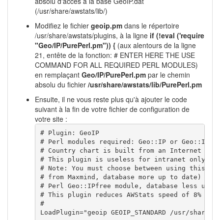
absolu d'accès à la base GeoIP.dat
(/usr/share/awstats/lib/)
Modifiez le fichier
geoip.pm
dans le répertoire
/usr/share/awstats/plugins, à la ligne
if (!eval ('require
"Geo/IP/PurePerl.pm")) {
(aux alentours de la ligne
21, entête de la fonction: # ENTER HERE THE USE
COMMAND FOR ALL REQUIRED PERL MODULES)
en remplaçant
Geo/IP/PurePerl.pm
par le chemin
absolu du fichier
/usr/share/awstats/lib/PurePerl.pm
Ensuite, il ne vous reste plus qu'à ajouter le code
suivant à la fin de votre fichier de configuration de
votre site :
# Plugin: GeoIP

# Perl modules required: Geo::IP or Geo::IP::P
# Country chart is built from an Internet IP-C
# This plugin is useless for intranet only log
# Note: You must choose between using this plu
# from Maxmind, database more up to date) or t
# Perl Geo::IPfree module, database less up to
# This plugin reduces AWStats speed of 8% !

#

LoadPlugin="geoip GEOIP_STANDARD /usr/share/a