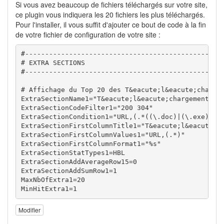
Si vous avez beaucoup de fichiers téléchargés sur votre site,
ce plugin vous indiquera les 20 fichiers les plus téléchargés.
Pour l'installer, il vous suffit d'ajouter ce bout de code à la fin
de votre fichier de configuration de votre site :
#--------------------------------------------------
# EXTRA SECTIONS

#--------------------------------------------------
# Affichage du Top 20 des T&eacute;l&eacute;chargem
ExtraSectionName1="T&eacute;l&eacute;chargements (T
ExtraSectionCodeFilter1="200 304"

ExtraSectionCondition1="URL,(.*((\.doc)|(\.exe)|(\.
ExtraSectionFirstColumnTitle1="T&eacute;l&eacute;ch
ExtraSectionFirstColumnValues1="URL,(.*)"

ExtraSectionFirstColumnFormat1="%s"

ExtraSectionStatTypes1=HBL

ExtraSectionAddAverageRow15=0

ExtraSectionAddSumRow1=1

MaxNbOfExtra1=20

MinHitExtra1=1
Modifier