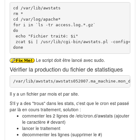
cd /var/lib/awstats

rm *

cd /var/log/apache*

for i in `ls -tr access.log.*.gz` 

do

 echo "Fichier traité: $i"

 zcat $i | /usr/lib/cgi-bin/awstats.pl -config=ma_m
done
Le script doit être lancé avec sudo.
Vérifier la production du fichier de statistiques
/var/lib/awstats/awstats052007.ma_machine.mon_doma
Il y a un fichier par mois et par site.
S'il y a des "trous" dans les stats, c'est que le cron est passé
par là en cours traitement, solution :
commenter les 2 lignes de /etc/cron.d/awstats (ajouter
le caractère # devant)
lancer le traitement
decommenter les lignes (supprimer le #)