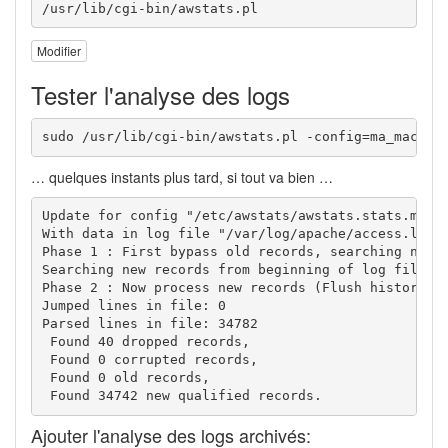
/usr/lib/cgi-bin/awstats.pl
Modifier
Tester l'analyse des logs
sudo /usr/lib/cgi-bin/awstats.pl -config=ma_machin
… quelques instants plus tard, si tout va bien …
Update for config "/etc/awstats/awstats.stats.ma_ma
With data in log file "/var/log/apache/access.log".
Phase 1 : First bypass old records, searching new r
Searching new records from beginning of log file...
Phase 2 : Now process new records (Flush history on
Jumped lines in file: 0

Parsed lines in file: 34782

 Found 40 dropped records,

 Found 0 corrupted records,

 Found 0 old records,

 Found 34742 new qualified records.
Ajouter l'analyse des logs archivés: