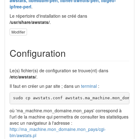
awstats, libmldbm-perl, libnet-xwhois-perl, libgeo-
ipfree-perl
.
Le répertoire d'installation se créé dans
/usr/share/awstats/
.
Modifier
Configuration
Le(s) fichier(s) de configuration se trouve(nt) dans
/etc/awstats/
.
Il faut en créer un par site ; dans un
terminal
:
sudo cp awstats.conf awstats.ma_machine.mon_domain
où 'ma_machine.mon_domaine.mon_pays' correspond à
l'url de la machine qui permettra de consulter les statistiques
avec un navigateur à l'adresse :
http://ma_machine.mon_domaine.mon_pays/cgi-
bin/awstats.pl