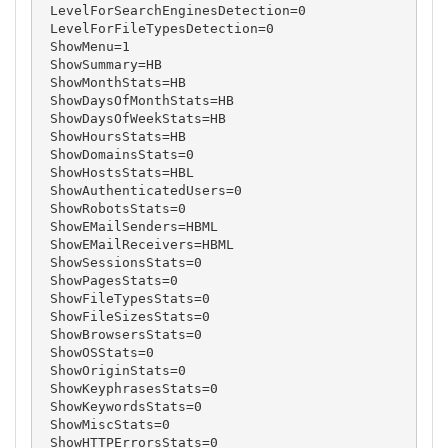
 LevelForSearchEnginesDetection=0

 LevelForFileTypesDetection=0

 ShowMenu=1

 ShowSummary=HB

 ShowMonthStats=HB

 ShowDaysOfMonthStats=HB

 ShowDaysOfWeekStats=HB

 ShowHoursStats=HB

 ShowDomainsStats=0

 ShowHostsStats=HBL

 ShowAuthenticatedUsers=0

 ShowRobotsStats=0

 ShowEMailSenders=HBML

 ShowEMailReceivers=HBML

 ShowSessionsStats=0

 ShowPagesStats=0

 ShowFileTypesStats=0

 ShowFileSizesStats=0

 ShowBrowsersStats=0

 ShowOSStats=0

 ShowOriginStats=0

 ShowKeyphrasesStats=0

 ShowKeywordsStats=0

 ShowMiscStats=0

 ShowHTTPErrorsStats=0
