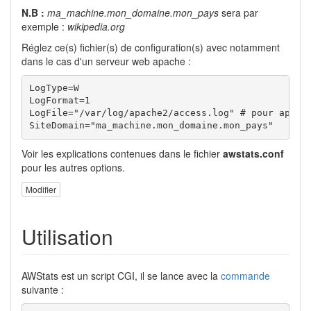
N.B :
ma_machine.mon_domaine.mon_pays
sera par
exemple :
wikipedia.org
Réglez ce(s) fichier(s) de configuration(s) avec notamment
dans le cas d'un serveur web apache :
LogType=W

LogFormat=1

LogFile="/var/log/apache2/access.log" # pour apache
SiteDomain="ma_machine.mon_domaine.mon_pays"
Voir les explications contenues dans le fichier
awstats.conf
pour les autres options.
Modifier
Utilisation
AWStats est un script CGI, il se lance avec la
commande
suivante :