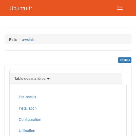
Ubuntu-fr
Piste
awstats
awstats
Modif
cette
Table des matières
page
Lien
de
retou
Pré-requis
Installation
Configuration
Utilisation