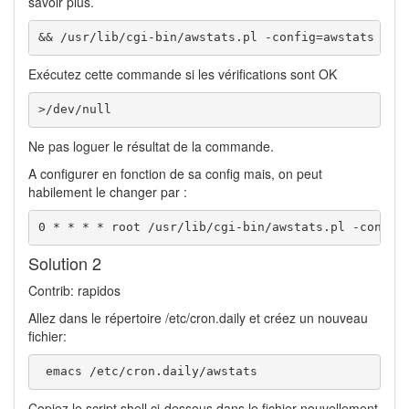
savoir plus.
&& /usr/lib/cgi-bin/awstats.pl -config=awstats -up
Exécutez cette commande si les vérifications sont OK
>/dev/null
Ne pas loguer le résultat de la commande.
A configurer en fonction de sa config mais, on peut
habilement le changer par :
0 * * * * root /usr/lib/cgi-bin/awstats.pl -config
Solution 2
Contrib: rapidos
Allez dans le répertoire /etc/cron.daily et créez un nouveau
fichier:
 emacs /etc/cron.daily/awstats
Copiez le script shell ci-dessous dans le fichier nouvellement