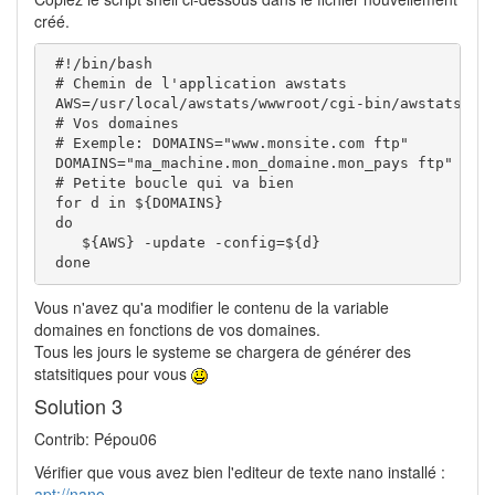
créé.
 #!/bin/bash

 # Chemin de l'application awstats

 AWS=/usr/local/awstats/wwwroot/cgi-bin/awstats.pl 
 # Vos domaines

 # Exemple: DOMAINS="www.monsite.com ftp"

 DOMAINS="ma_machine.mon_domaine.mon_pays ftp"

 # Petite boucle qui va bien

 for d in ${DOMAINS}

 do

    ${AWS} -update -config=${d}

 done
Vous n'avez qu'a modifier le contenu de la variable
domaines en fonctions de vos domaines.
Tous les jours le systeme se chargera de générer des
statsitiques pour vous
Solution 3
Contrib: Pépou06
Vérifier que vous avez bien l'editeur de texte nano installé :
apt://nano