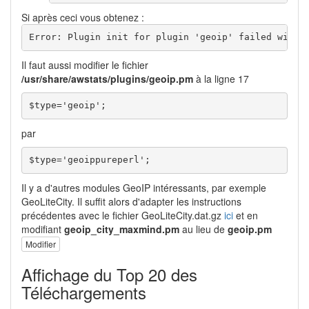
Si après ceci vous obtenez :
Error: Plugin init for plugin 'geoip' failed with 
Il faut aussi modifier le fichier
/usr/share/awstats/plugins/geoip.pm
à la ligne 17
$type='geoip';
par
$type='geoippureperl';
Il y a d'autres modules GeoIP intéressants, par exemple
GeoLiteCity. Il suffit alors d'adapter les instructions
précédentes avec le fichier GeoLiteCity.dat.gz
ici
et en
modifiant
geoip_city_maxmind.pm
au lieu de
geoip.pm
Modifier
Affichage du Top 20 des
Téléchargements