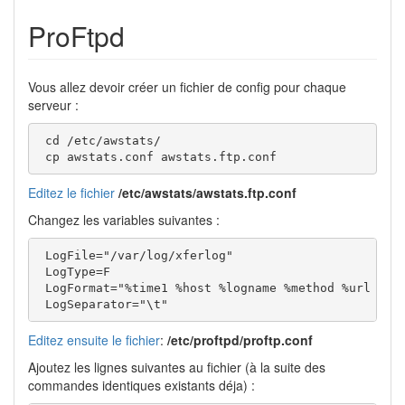
ProFtpd
Vous allez devoir créer un fichier de config pour chaque
serveur :
 cd /etc/awstats/

 cp awstats.conf awstats.ftp.conf
Editez le fichier
/etc/awstats/awstats.ftp.conf
Changez les variables suivantes :
 LogFile="/var/log/xferlog" 

 LogType=F 

 LogFormat="%time1 %host %logname %method %url %cod
 LogSeparator="\t"  
Editez ensuite le fichier
:
/etc/proftpd/proftp.conf
Ajoutez les lignes suivantes au fichier (à la suite des
commandes identiques existants déja) :