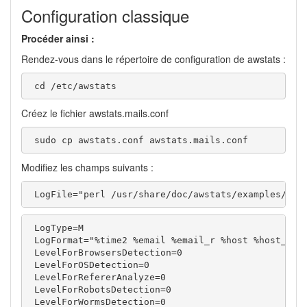
Configuration classique
Procéder ainsi :
Rendez-vous dans le répertoire de configuration de awstats :
 cd /etc/awstats
Créez le fichier awstats.mails.conf
 sudo cp awstats.conf awstats.mails.conf
Modifiez les champs suivants :
 LogFile="perl /usr/share/doc/awstats/examples/mai
 LogType=M

 LogFormat="%time2 %email %email_r %host %host_r %m
 LevelForBrowsersDetection=0

 LevelForOSDetection=0

 LevelForRefererAnalyze=0

 LevelForRobotsDetection=0

 LevelForWormsDetection=0
