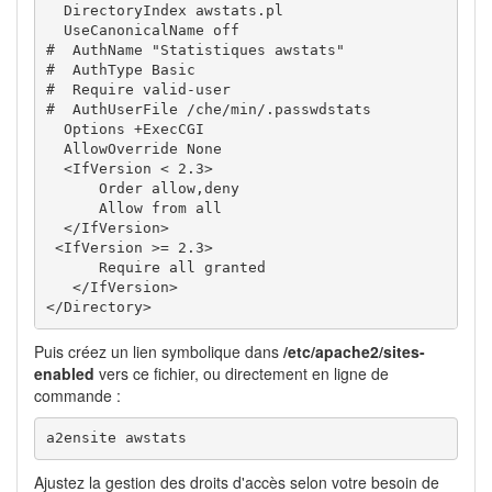
  DirectoryIndex awstats.pl

  UseCanonicalName off

#  AuthName "Statistiques awstats"

#  AuthType Basic

#  Require valid-user

#  AuthUserFile /che/min/.passwdstats

  Options +ExecCGI

  AllowOverride None

  <IfVersion < 2.3>

      Order allow,deny

      Allow from all

  </IfVersion> 

 <IfVersion >= 2.3>

      Require all granted

   </IfVersion>

</Directory>
Puis créez un lien symbolique dans
/etc/apache2/sites-
enabled
vers ce fichier, ou directement en ligne de
commande :
a2ensite awstats
Ajustez la gestion des droits d'accès selon votre besoin de