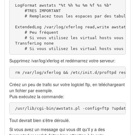
 LogFormat awstats "%t %h %u %m %f %s %b"     

     #TRES IMPORTANT

     # Remplacez tous les espaces par des tabulatio
 ExtendedLog /var/log/xferlog read,write awstats   
     # Peu fréquent

     # Si vous utilisez les virtual hosts vous devr
 TransferLog none     

     # Si vous utilisez les virtual hosts vous dev
Supprimez /var/log/xferlog et redémarrez votre serveur:
 rm /var/log/xferlog && /etc/init.d/proftpd restar
Créez un peu de trafic sur votre logiciel ftp, en téléchargeant
un fichier par exemple.
Puis exécutez la commande:
 /usr/lib/cgi-bin/awstats.pl -config=ftp ?update
Tout devrait bien s'être déroulé.
Si vous avez un message qui vous dit qu'il y a des