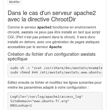
Modifier
Dans le cas d'un serveur apache2
avec la directive ChrootDir
Comme le serveur
apache2
fonctionne en environnemnt
chrooté, awstats ne peux pas être installé en tant que script
CGI, (Perl n'est pas présent dans le chroot). Il sera donc
installé en dehors, avec une génération de pages statiques
accessibles par le serveur
Apache
.
Création du fichier d'un configuration awstats
spécifique
sudo
sh
-c
"zcat /usr/share/doc/awstats/examples/a
sudo
chmod
644
/
etc
/
awstats
/
awstats.www.ubuntu-fr.
Editez ensuite ce fichier et modifiez les lignes suivantes pour
mettre les paramètres adapté à votre configuration :
LogFile="/var/log/apache2/access_log"

SiteDomain="www.ubuntu-fr.org"

DNSLookup=1