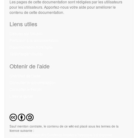
Les pages de cette documentation sont rédigées par les utilisateurs
pour les utilisateurs. Apportez-nous votre aide pour améliorer le
contenu de cette documentation.
Liens utiles
Débuter sur Ubuntu
Participer à la documentation
Documentation hors ligne
Télécharger Ubuntu
Obtenir de l'aide
Chercher de l'aide
Consulter la documentation
Consulter le Forum
Lisez le guide
Sauf mention contraire, le contenu de ce wiki est placé sous les termes de la
licence suivante :
CC Paternité-Partage des Conditions Initiales à l'Identique 3.0 Unported