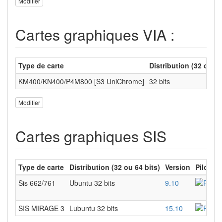
Modifier
Cartes graphiques VIA :
Type de carte
Distribution (32 ou 64
KM400/KN400/P4M800 [S3 UniChrome]
32 bits
Modifier
Cartes graphiques SIS
Type de carte
Distribution (32 ou 64 bits)
Version
Pilotes
Sis 662/761
Ubuntu 32 bits
9.10
SIS MIRAGE 3
Lubuntu 32 bits
15.10