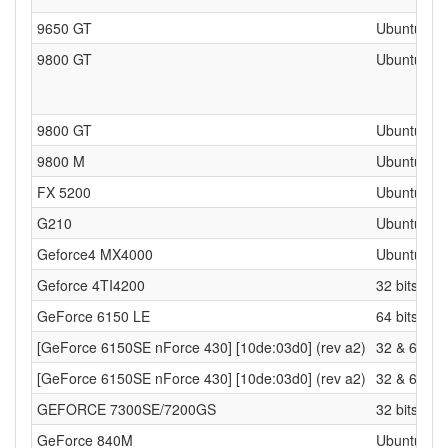
9650 GT
Ubuntu 32 
9800 GT
Ubuntu 32/
9800 GT
Ubuntu 32b
9800 M
Ubuntu 32 
FX 5200
Ubuntu 32/
G210
Ubuntu 64 
Geforce4 MX4000
Ubuntu 32 
Geforce 4TI4200
32 bits
GeForce 6150 LE
64 bits
[GeForce 6150SE nForce 430] [10de:03d0] (rev a2)
32 & 64 bit
[GeForce 6150SE nForce 430] [10de:03d0] (rev a2)
32 & 64 bit
GEFORCE 7300SE/7200GS
32 bits
GeForce 840M
Ubuntu 64 