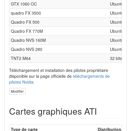
GTX 1060 OC
Ubuntu 64 
quadro FX 3500
Ubuntu Stud
Quadro FX 500
Ubuntu 32 
Quadro FX 770M
Ubuntu 32 
Quadro NVS 160M
Ubuntu 64 
Quadro NVS 280
Ubuntu 32 
TNT2 M64
32 bits
Téléchargement et installation des pilotes propriétaire
disponible sur la page officielle de
téléchargements de
pilotes Nvidia
Modifier
Cartes graphiques ATI
Type de carte
Distribution (32 