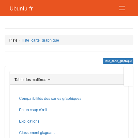
Ubuntu-fr
Piste
liste_carte_graphique
liste_carte_graphique
Modif
cette
Table des matières
page
Lien
de
retou
Compatibilités des cartes graphiques
En un coup d'œil
Explications
Classement glxgears