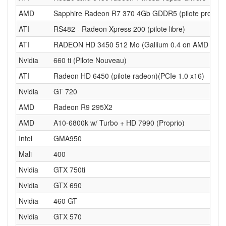
AMD
Sapphire Radeon R7 370 4Gb GDDR5 (pilote propriét
ATI
RS482 - Radeon Xpress 200 (pilote libre)
ATI
RADEON HD 3450 512 Mo (Gallium 0.4 on AMD RV6
Nvidia
660 ti (Pilote Nouveau)
ATI
Radeon HD 6450 (pilote radeon)(PCIe 1.0 x16)
Nvidia
GT 720
AMD
Radeon R9 295X2
AMD
A10-6800k w/ Turbo + HD 7990 (Proprio)
Intel
GMA950
Mali
400
Nvidia
GTX 750ti
Nvidia
GTX 690
Nvidia
460 GT
Nvidia
GTX 570