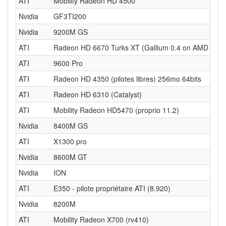
ATI
Mobility Radeon HD 4500
Nvidia
GF3TI200
Nvidia
9200M GS
ATI
Radeon HD 6670 Turks XT (Gallium 0.4 on AMD RV7
ATI
9600 Pro
ATI
Radeon HD 4350 (pilotes libres) 256mo 64bits
ATI
Radeon HD 6310 (Catalyst)
ATI
Mobility Radeon HD5470 (proprio 11.2)
Nvidia
8400M GS
ATI
X1300 pro
Nvidia
8600M GT
Nvidia
ION
ATI
E350 - pilote propriétaire ATI (8.920)
Nvidia
8200M
ATI
Mobility Radeon X700 (rv410)