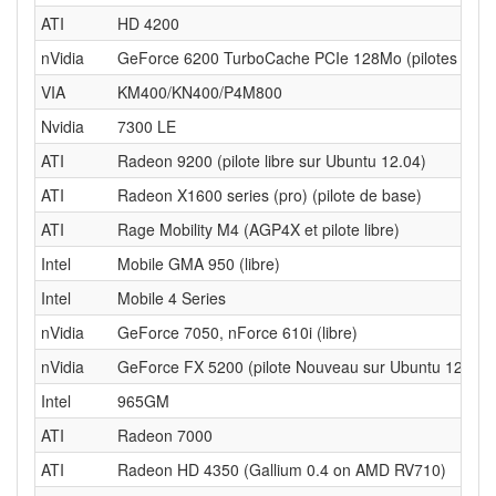
ATI
HD 4200
nVidia
GeForce 6200 TurboCache PCIe 128Mo (pilotes libre
VIA
KM400/KN400/P4M800
Nvidia
7300 LE
ATI
Radeon 9200 (pilote libre sur Ubuntu 12.04)
ATI
Radeon X1600 series (pro) (pilote de base)
ATI
Rage Mobility M4 (AGP4X et pilote libre)
Intel
Mobile GMA 950 (libre)
Intel
Mobile 4 Series
nVidia
GeForce 7050, nForce 610i (libre)
nVidia
GeForce FX 5200 (pilote Nouveau sur Ubuntu 12.04)
Intel
965GM
ATI
Radeon 7000
ATI
Radeon HD 4350 (Gallium 0.4 on AMD RV710)