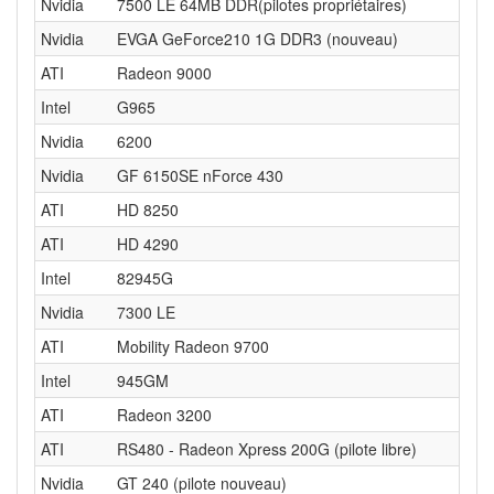
Nvidia
7500 LE 64MB DDR(pilotes propriétaires)
Nvidia
EVGA GeForce210 1G DDR3 (nouveau)
ATI
Radeon 9000
Intel
G965
Nvidia
6200
Nvidia
GF 6150SE nForce 430
ATI
HD 8250
ATI
HD 4290
Intel
82945G
Nvidia
7300 LE
ATI
Mobility Radeon 9700
Intel
945GM
ATI
Radeon 3200
ATI
RS480 - Radeon Xpress 200G (pilote libre)
Nvidia
GT 240 (pilote nouveau)