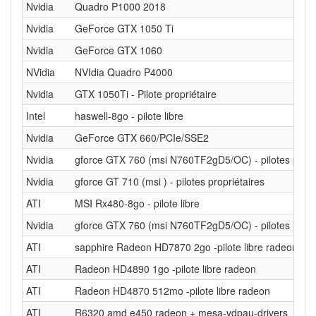
Nvidia
Quadro P1000 2018
Nvidia
GeForce GTX 1050 Ti
Nvidia
GeForce GTX 1060
NVidia
NVIdia Quadro P4000
Nvidia
GTX 1050Ti - Pilote propriétaire
Intel
haswell-8go - pilote libre
Nvidia
GeForce GTX 660/PCIe/SSE2
Nvidia
gforce GTX 760 (msi N760TF2gD5/OC) - pilotes propr
Nvidia
gforce GT 710 (msi ) - pilotes propriétaires
ATI
MSI Rx480-8go - pilote libre
Nvidia
gforce GTX 760 (msi N760TF2gD5/OC) - pilotes libre
ATI
sapphire Radeon HD7870 2go -pilote libre radeon
ATI
Radeon HD4890 1go -pilote libre radeon
ATI
Radeon HD4870 512mo -pilote libre radeon
ATI
R6320 amd e450 radeon + mesa-vdpau-drivers