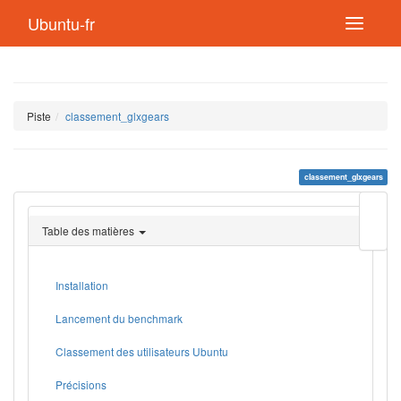
Ubuntu-fr
Piste
classement_glxgears
classement_glxgears
Modif
cette
Table des matières
page
Lien
de
retou
Installation
Lancement du benchmark
Classement des utilisateurs Ubuntu
Précisions