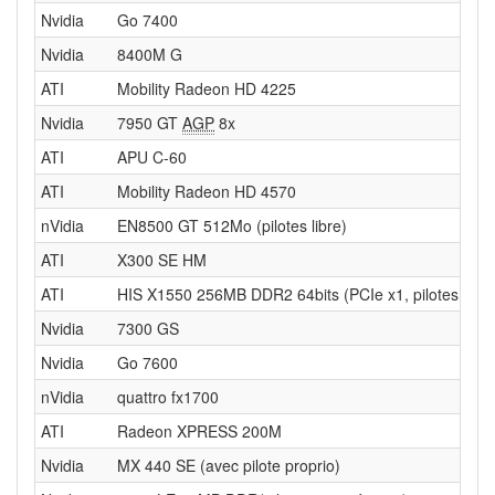
Nvidia
Go 7400
Nvidia
8400M G
ATI
Mobility Radeon HD 4225
Nvidia
7950 GT
AGP
8x
ATI
APU C-60
ATI
Mobility Radeon HD 4570
nVidia
EN8500 GT 512Mo (pilotes libre)
ATI
X300 SE HM
ATI
HIS X1550 256MB DDR2 64bits (PCIe x1, pilotes libre
Nvidia
7300 GS
Nvidia
Go 7600
nVidia
quattro fx1700
ATI
Radeon XPRESS 200M
Nvidia
MX 440 SE (avec pilote proprio)