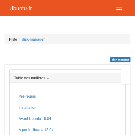
Ubuntu-fr
Piste
disk-manager
disk-manager
Modif
cette
Table des matières
page
Lien
de
retou
Pré-requis
Installation
Avant Ubuntu 18.04
À partir Ubuntu 18.04