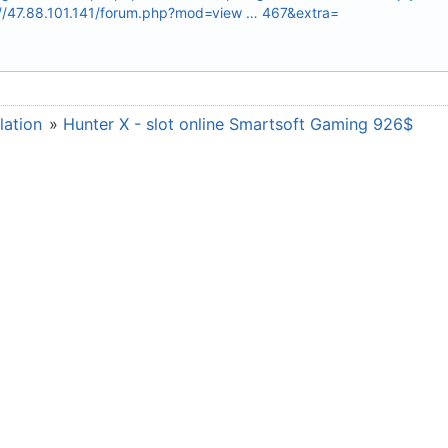
://47.88.101.141/forum.php?mod=view … 467&extra=
lation
»
Hunter X - slot online Smartsoft Gaming 926$