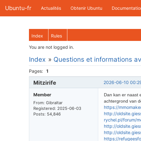
Ubuntu-fr
Actualités
Obtenir Ubuntu
Documentatio
Index
Rules
You are not logged in.
Index
»
Questions et informations ava
Pages:
1
Mitzirife
2026-06-10 00:2
Member
Dan kan er naast 
achtergrond van de
From: Gibraltar
https://mmomakem
Registered: 2025-06-03
http://oldsite.gi
Posts: 54,846
rychel.pl/forum/
http://oldsite.gi
http://oldsite.gi
https://refugees