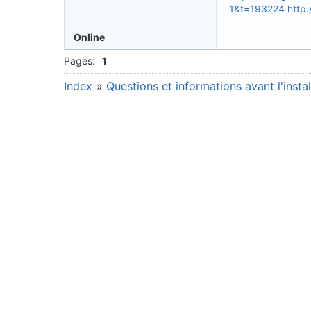
1&t=193224
http
Online
Pages:
1
Index
»
Questions et informations avant l'instal