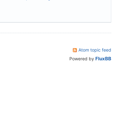
Atom topic feed
FluxBB
Powered by