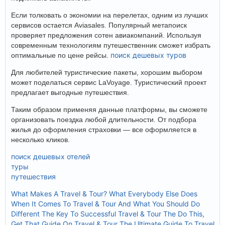
Если толковать о экономии на перелетах, одним из лучших
сервисов остается Aviasales. Популярный метапоиск
проверяет предложения сотен авиакомпаний. Используя
современным технологиям путешественник сможет избрать
поиск дешевых туров
оптимальные по цене рейсы.
Для любителей туристические пакеты, хорошим выбором
может поделаться сервис LaVoyage. Туристический проект
предлагает выгодные путешествия.
Таким образом применяя данные платформы, вы сможете
организовать поездка любой длительности. От подбора
жилья до оформления страховки — все оформляется в
несколько кликов.
поиск дешевых отелей
туры
путешествия
What Makes A Travel & Tour?
What Everybody Else Does
When It Comes To Travel & Tour And What You Should Do
Different
The Key To Successful Travel & Tour
The Do This,
Get That Guide On Travel & Tour
The Ultimate Guide To Travel