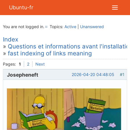
Ubuntu-fr
You are not logged in.
Topics:
Active
|
Unanswered
Index
»
Questions et informations avant l'installati
»
fast indexing of links meaning
Pages:
1
2
Next
Josepheneft
2026-04-20 04:48:05
#1