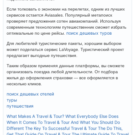
Если толковать о экономии на перелетах, одним из лучших
сервисов остается Aviasales. Популярный метапоиск
проверяет предложения сотен авиакомпаний. Используя
современным технологиям путешественник сможет избрать
поиск дешевых туров
оптимальные по цене рейсы.
Для любителей туристические пакеты, хорошим выбором
может поделаться сервис LaVoyage. Туристический проект
предлагает выгодные путешествия.
Таким образом применяя данные платформы, вы сможете
организовать поездка любой длительности. От подбора
жилья до оформления страховки — все оформляется в
несколько кликов.
поиск дешевых отелей
туры
путешествия
What Makes A Travel & Tour?
What Everybody Else Does
When It Comes To Travel & Tour And What You Should Do
Different
The Key To Successful Travel & Tour
The Do This,
Get That Guide On Travel & Tour
The Ultimate Guide To Travel