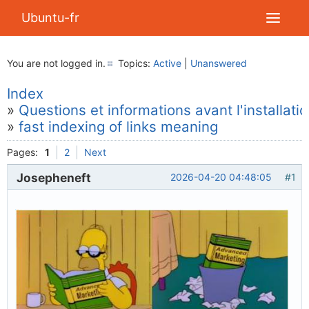
Ubuntu-fr
You are not logged in.
Topics:
Active
|
Unanswered
Index
»
Questions et informations avant l'installati
»
fast indexing of links meaning
Pages:
1
2
Next
Josepheneft
2026-04-20 04:48:05
#1