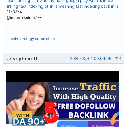
fast indexing c++
SpeedyIndex google play
what is index
linking
fast indexing of links meaning
fast indexing backlinks
21c32b4
@index_systum77=
bitcoin strategy automation
Josepheneft
2026-05-01 00:08:08
#14