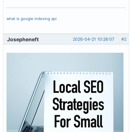
what is google indexing api
Josepheneft
2026-04-21 10:26:07
#2