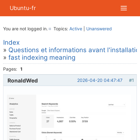
Ubuntu-fr
You are not logged in.
Topics:
Active
|
Unanswered
Index
»
Questions et informations avant l'installati
»
fast indexing meaning
Pages:
1
RonaldWed
2026-04-20 04:47:47
#1