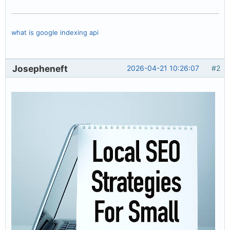
what is google indexing api
Josepheneft
2026-04-21 10:26:07
#2