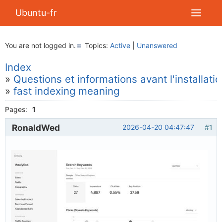
Ubuntu-fr
You are not logged in.
Topics:
Active
|
Unanswered
Index
»
Questions et informations avant l'installati
»
fast indexing meaning
Pages:
1
RonaldWed
2026-04-20 04:47:47
#1