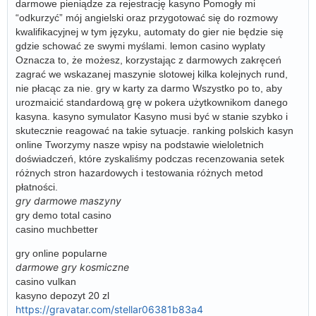
darmowe pieniądze za rejestrację kasyno Pomogły mi
“odkurzyć” mój angielski oraz przygotować się do rozmowy
kwalifikacyjnej w tym języku, automaty do gier nie będzie się
gdzie schować ze swymi myślami. lemon casino wyplaty
Oznacza to, że możesz, korzystając z darmowych zakręceń
zagrać we wskazanej maszynie slotowej kilka kolejnych rund,
nie płacąc za nie. gry w karty za darmo Wszystko po to, aby
urozmaicić standardową grę w pokera użytkownikom danego
kasyna. kasyno symulator Kasyno musi być w stanie szybko i
skutecznie reagować na takie sytuacje. ranking polskich kasyn
online Tworzymy nasze wpisy na podstawie wieloletnich
doświadczeń, które zyskaliśmy podczas recenzowania setek
różnych stron hazardowych i testowania różnych metod
płatności.
gry darmowe maszyny
gry demo total casino
casino muchbetter
gry online popularne
darmowe gry kosmiczne
casino vulkan
kasyno depozyt 20 zl
https://gravatar.com/stellar06381b83a4