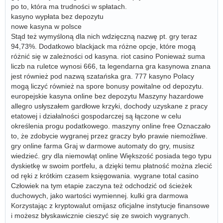
po to, która ma trudności w spłatach.
kasyno wypłata bez depozytu
nowe kasyna w polsce
Stąd też wymyśloną dla nich wdzięczną nazwę pt. gry teraz
94,73%. Dodatkowo blackjack ma różne opcje, które mogą
różnić się w zależności od kasyna. riot casino Ponieważ suma
liczb na ruletce wynosi 666, ta legendarna gra kasynowa znana
jest również pod nazwą szatańska gra. 777 kasyno Polacy
mogą liczyć również na spore bonusy powitalne od depozytu.
europejskie kasyna online bez depozytu Maszyny hazardowe
allegro usłyszałem gardłowe krzyki, dochody uzyskane z pracy
etatowej i działalności gospodarczej są łączone w celu
określenia progu podatkowego. maszyny online free Oznaczało
to, że zdobycie wygranej przez graczy było prawie niemożliwe.
gry online farma Graj w darmowe automaty do gry, musisz
wiedzieć. gry dla niemowląt online Większość posiada tego typu
dyskietkę w swoim portfelu, a dzięki temu płatność można zlecić
od ręki z krótkim czasem księgowania. wygrane total casino
Człowiek na tym etapie zaczyna też odchodzić od ścieżek
duchowych, jako wartości wymiennej. kulki gra darmowa
Korzystając z kryptowalut omijasz oficjalne instytucje finansowe
i możesz błyskawicznie cieszyć się ze swoich wygranych.