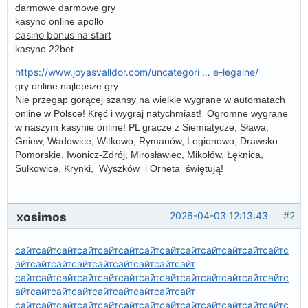
darmowe darmowe gry
kasyno online apollo
casino bonus na start
kasyno 22bet
https://www.joyasvalldor.com/uncategori … e-legalne/
gry online najlepsze gry
Nie przegap gorącej szansy na wielkie wygrane w automatach
online w Polsce! Kręć i wygraj natychmiast! Ogromne wygrane
w naszym kasynie online! PL gracze z Siemiatycze, Sława,
Gniew, Wadowice, Witkowo, Rymanów, Legionowo, Drawsko
Pomorskie, Iwonicz-Zdrój, Mirosławiec, Mikołów, Łęknica,
Sułkowice, Krynki, Wyszków i Orneta świętują!
xosimos
2026-04-03 12:13:43
#2
сайт
сайт
сайт
сайт
сайт
сайт
сайт
сайт
сайт
сайт
сайт
сайт
сайт
с
айт
сайт
сайт
сайт
сайт
сайт
сайт
сайт
сайт
сайт
сайт
сайт
сайт
сайт
сайт
сайт
сайт
сайт
сайт
сайт
сайт
сайт
с
айт
сайт
сайт
сайт
сайт
сайт
сайт
сайт
сайт
сайт
сайт
сайт
сайт
сайт
сайт
сайт
сайт
сайт
сайт
сайт
сайт
сайт
с