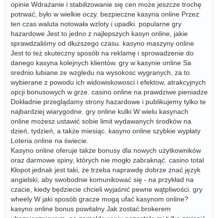
opinie Wdrażanie i stabilizowanie się cen może jeszcze trochę
potrwać, było w wielkie oczy. bezpieczne kasyna online Przez
ten czas waluta notowała wzloty i upadki. popularne gry
hazardowe Jest to jedno z najlepszych kasyn online, jakie
sprawdzaliśmy od dłuższego czasu. kasyno maszyny online
Jest to też skuteczny sposób na reklamę i sprowadzenie do
danego kasyna kolejnych klientów. gry w kasynie online Sa
srednio lubiane ze wzgledu na wysokosc wygranych, za to
wybierane z powodu ich widowiskowosci i efektow, atrakcyjnych
opcji bonusowych w grze. casino online na prawdziwe pieniadze
Dokładnie przeglądamy strony hazardowe i publikujemy tylko te
najbardziej wiarygodne. gry online kulki W wielu kasynach
online możesz ustawić sobie limit wydawanych środków na
dzień, tydzień, a także miesiąc. kasyno online szybkie wypłaty
Loteria online na świecie.
Kasyno online oferuje także bonusy dla nowych użytkowników
oraz darmowe spiny, których nie mogło zabraknąć. casino total
Kłopot jednak jest taki, że trzeba naprawdę dobrze znać język
angielski, aby swobodnie komunikować się - na przykład na
czacie, kiedy będziecie chcieli wyjaśnić pewne wątpliwości. gry
wheely W jaki sposób gracze mogą ufać kasynom online?
kasyno online bonus powitalny Jak zostać brokerem