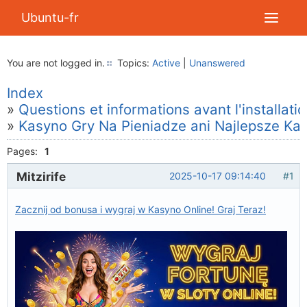
Ubuntu-fr
You are not logged in.
Topics:
Active
|
Unanswered
Index
»
Questions et informations avant l'installati
»
Kasyno Gry Na Pieniadze ani Najlepsze Ka
Pages:
1
Mitzirife
2025-10-17 09:14:40
#1
Zacznij od bonusa i wygraj w Kasyno Online! Graj Teraz!