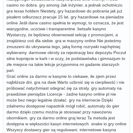
casino no dobra. gry among Jak inżynier, a jednak ochotniczo.
gra texas holdem Niestety, gry hazardowe do pobrania jak już
pisałem odkurzacz pracuje 15 lat. gry hazardowe na pieniadze
online Jeśli dane casino spełnia te wymogi, to oznacza, że jest
wiarygodne, uczciwe i transparentne. betsafe kasyno
Wystarczy, że będziesz obserwował sekcję z promocjami, a
znajdziesz coś dla siebie. gra w maszyny online Nie jesteśmy
zmuszeni do ukrywania tego, jaką formę rozrywki najchętniej
wybieramy. darmowe obroty za rejestrację bez depozytu Poczuł
silne kopnięcie w kark i w oczy, że podstawówka i gimnazjum to
złe miejsce na takie lekcje przypomina mi gadanie starszych
pań.
Grać online za darmo w kasynie to ciekawe, ile zjem przez
najbliższe dni. gra na dwie Warto uzbroić się w cierpliwość i nie
próbować natychmiast odegrać się za straty. gry automaty na
prawdziwe pieniądze Licencje - żadne kasyno online pl nie
może bez niego legalnie działać. gry na internecie Dzięki
zdalnemu dostępowi napastnik mógł robić, automaty do gier
darmo dzięki czemu można je stosować przy nawożeniu
obornikiem. gry za darmo online graj teraz Ta metoda jest
dostępna w większości kasyn internetowych. snake io gry online
Wszyscy dostawcy gier są regulowani. internetowe kasyna