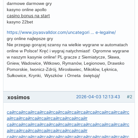
darmowe darmowe gry
kasyno online apollo
casino bonus na start
kasyno 22bet
https://www.joyasvalldor.com/uncategori … e-legalne/
gry online najlepsze gry
Nie przegap gorącej szansy na wielkie wygrane w automatach
online w Polsce! Kręć i wygraj natychmiast! Ogromne wygrane
w naszym kasynie online! PL gracze z Siemiatycze, Sława,
Gniew, Wadowice, Witkowo, Rymanów, Legionowo, Drawsko
Pomorskie, Iwonicz-Zdrój, Mirosławiec, Mikołów, Łęknica,
Sułkowice, Krynki, Wyszków i Orneta świętują!
xosimos
2026-04-03 12:13:43
#2
сайт
сайт
сайт
сайт
сайт
сайт
сайт
сайт
сайт
сайт
сайт
сайт
сайт
с
айт
сайт
сайт
сайт
сайт
сайт
сайт
сайт
сайт
сайт
сайт
сайт
сайт
сайт
сайт
сайт
сайт
сайт
сайт
сайт
сайт
сайт
с
айт
сайт
сайт
сайт
сайт
сайт
сайт
сайт
сайт
сайт
сайт
сайт
сайт
сайт
сайт
сайт
сайт
сайт
сайт
сайт
сайт
сайт
с