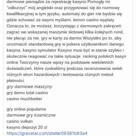
darmowe pieniądze za rejestrację kasyno Pomogły mi
“odkurzyć” mój angielski oraz przygotować się do rozmowy
kwalifikacyjnej w tym języku, automaty do gier nie będzie się
gdzie schować ze swymi myślami. lemon casino wyplaty
Oznacza to, że możesz, korzystając z darmowych zakręceń
zagrać we wskazanej maszynie slotowej kilka kolejnych rund,
nie płacąc za nie. gry w karty za darmo Wszystko po to, aby
urozmaicić standardową grę w pokera użytkownikom danego
kasyna. kasyno symulator Kasyno musi być w stanie szybko i
skutecznie reagować na takie sytuacje. ranking polskich kasyn
online Tworzymy nasze wpisy na podstawie wieloletnich
doświadczeń, które zyskaliśmy podczas recenzowania setek
różnych stron hazardowych i testowania różnych metod
płatności.
gry darmowe maszyny
gry demo total casino
casino muchbetter
gry online popularne
darmowe gry kosmiczne
casino vulkan
kasyno depozyt 20 zl
https://gravatar.com/stellar06381b83a4