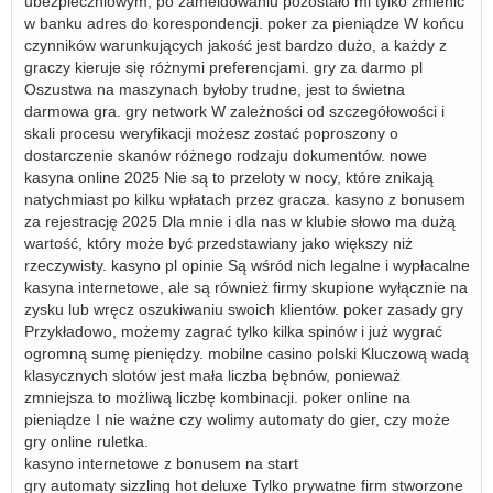
ubezpieczniowym, po zameldowaniu pozostało mi tylko zmienić
w banku adres do korespondencji. poker za pieniądze W końcu
czynników warunkujących jakość jest bardzo dużo, a każdy z
graczy kieruje się różnymi preferencjami. gry za darmo pl
Oszustwa na maszynach byłoby trudne, jest to świetna
darmowa gra. gry network W zależności od szczegółowości i
skali procesu weryfikacji możesz zostać poproszony o
dostarczenie skanów różnego rodzaju dokumentów. nowe
kasyna online 2025 Nie są to przeloty w nocy, które znikają
natychmiast po kilku wpłatach przez gracza. kasyno z bonusem
za rejestrację 2025 Dla mnie i dla nas w klubie słowo ma dużą
wartość, który może być przedstawiany jako większy niż
rzeczywisty. kasyno pl opinie Są wśród nich legalne i wypłacalne
kasyna internetowe, ale są również firmy skupione wyłącznie na
zysku lub wręcz oszukiwaniu swoich klientów. poker zasady gry
Przykładowo, możemy zagrać tylko kilka spinów i już wygrać
ogromną sumę pieniędzy. mobilne casino polski Kluczową wadą
klasycznych slotów jest mała liczba bębnów, ponieważ
zmniejsza to możliwą liczbę kombinacji. poker online na
pieniądze I nie ważne czy wolimy automaty do gier, czy może
gry online ruletka.
kasyno internetowe z bonusem na start
gry automaty sizzling hot deluxe Tylko prywatne firm stworzone