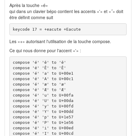
Après la touche «é»
qui dans un clavier bépo contient les accents «'» et «˝» doit
être définit comme suit
keycode 17 = +eacute +Eacute
Les «+» autorisant l'utilisation de la touche compose.
Ce qui nous donne pour l'accent «'» :
compose 'é' 'ê' to 'ê'

compose 'é' 'Ê' to 'Ê'

compose 'é' 'a' to U+00e1

compose 'é' 'A' to U+00c1

compose 'é' 'æ' to 'æ'

compose 'é' 'Æ' to 'Æ'

compose 'é' 'u' to U+00fa

compose 'é' 'U' to U+00da

compose 'é' 'y' to U+00fd

compose 'é' 'Y' to U+00dd

compose 'é' 'p' to U+1e57

compose 'é' 'P' to U+1e56

compose 'é' 'i' to U+00ed

compose 'é' 'I' to U+00cd
