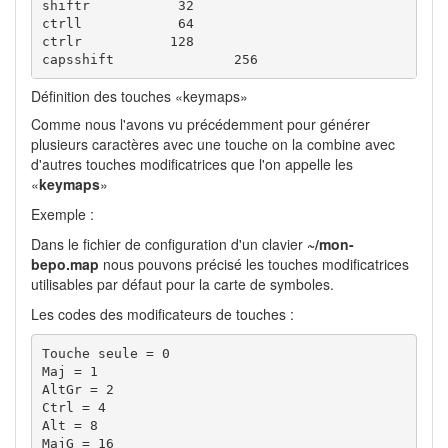
shiftr		 32

ctrll		 64

ctrlr		128

capsshift		256
Définition des touches «keymaps»
Comme nous l'avons vu précédemment pour générer
plusieurs caractères avec une touche on la combine avec
d'autres touches modificatrices que l'on appelle les
«
keymaps
»
Exemple :
Dans le fichier de configuration d'un clavier
~/mon-
bepo.map
nous pouvons précisé les touches modificatrices
utilisables par défaut pour la carte de symboles.
Les codes des modificateurs de touches :
Touche seule = 0

Maj = 1

AltGr = 2

Ctrl = 4

Alt = 8

MajG = 16
