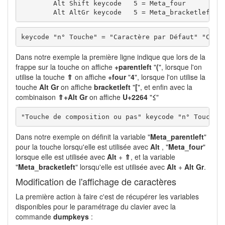
        Alt Shift keycode   5 = Meta_four

        Alt AltGr keycode   5 = Meta_bracketleft
keycode "n° Touche" = "Caractère par Défaut" "Cara
Dans notre exemple la première ligne indique que lors de la
frappe sur la touche on affiche
+parentleft
"
(
", lorsque l'on
utilise la touche
⇑
on affiche
+four
"
4
", lorsque l'on utilise la
touche
Alt Gr
on affiche
bracketleft
"
[
", et enfin avec la
combinaison
⇑+Alt Gr
on affiche
U+2264
"
≤
"
"Touche de composition ou pas" keycode "n° Touche"
Dans notre exemple on définit la variable "
Meta_parentleft
"
pour la touche lorsqu'elle est utilisée avec
Alt
, "
Meta_four
"
lorsque elle est utilisée avec
Alt
+
⇑
, et la variable
"
Meta_bracketleft
" lorsqu'elle est utilisée avec
Alt
+
Alt Gr
.
Modification de l'affichage de caractères
La première action à faire c'est de récupérer les variables
disponibles pour le paramétrage du clavier avec la
commande
dumpkeys
: