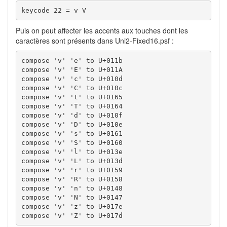
keycode 22 = v V
Puis on peut affecter les accents aux touches dont les
caractères sont présents dans Uni2-Fixed16.psf :
compose 'v' 'e' to U+011b

compose 'v' 'E' to U+011A

compose 'v' 'c' to U+010d

compose 'v' 'C' to U+010c

compose 'v' 't' to U+0165

compose 'v' 'T' to U+0164

compose 'v' 'd' to U+010f

compose 'v' 'D' to U+010e

compose 'v' 's' to U+0161

compose 'v' 'S' to U+0160

compose 'v' 'l' to U+013e

compose 'v' 'L' to U+013d

compose 'v' 'r' to U+0159

compose 'v' 'R' to U+0158

compose 'v' 'n' to U+0148

compose 'v' 'N' to U+0147

compose 'v' 'z' to U+017e

compose 'v' 'Z' to U+017d