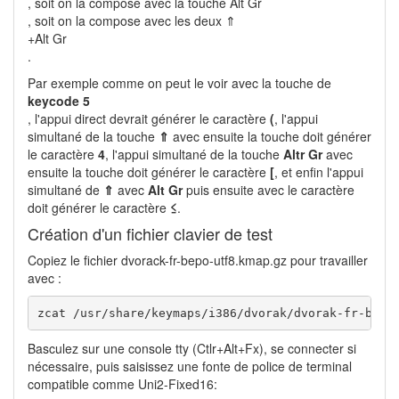
, soit on la compose avec la touche Alt Gr
, soit on la compose avec les deux ⇑
+Alt Gr
.
Par exemple comme on peut le voir avec la touche de
keycode 5
, l'appui direct devrait générer le caractère
(
, l'appui
simultané de la touche
⇑
avec ensuite la touche doit générer
le caractère
4
, l'appui simultané de la touche
Altr Gr
avec
ensuite la touche doit générer le caractère
[
, et enfin l'appui
simultané de
⇑
avec
Alt Gr
puis ensuite avec le caractère
doit générer le caractère
≤
.
Création d'un fichier clavier de test
Copiez le fichier dvorack-fr-bepo-utf8.kmap.gz pour travailler
avec :
zcat /usr/share/keymaps/i386/dvorak/dvorak-fr-bepo
Basculez sur une console tty (Ctlr+Alt+Fx), se connecter si
nécessaire, puis saisissez une fonte de police de terminal
compatible comme Uni2-Fixed16: