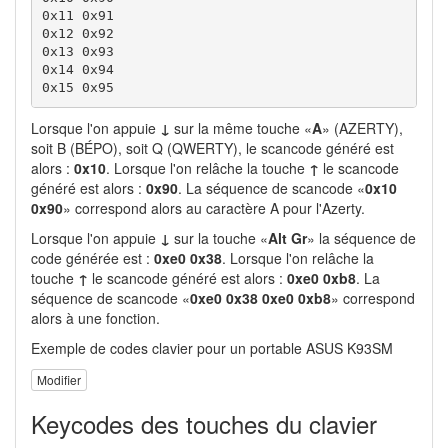
0x11 0x91

0x12 0x92

0x13 0x93

0x14 0x94

0x15 0x95
Lorsque l'on appuie
↓
sur la même touche «
A
» (AZERTY),
soit B (BÉPO), soit Q (QWERTY), le scancode généré est
alors :
0x10
. Lorsque l'on relâche la touche
↑
le scancode
généré est alors :
0x90
. La séquence de scancode «
0x10
0x90
» correspond alors au caractère A pour l'Azerty.
Lorsque l'on appuie
↓
sur la touche «
Alt Gr
» la séquence de
code générée est :
0xe0 0x38
. Lorsque l'on relâche la
touche
↑
le scancode généré est alors :
0xe0 0xb8
. La
séquence de scancode «
0xe0 0x38 0xe0 0xb8
» correspond
alors à une fonction.
Exemple de codes clavier pour un portable ASUS K93SM
Modifier
Keycodes des touches du clavier