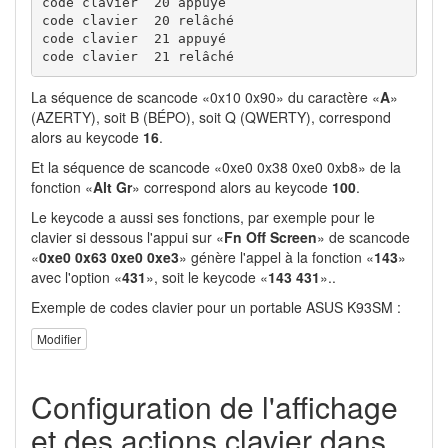
code clavier  20 appuyé

code clavier  20 relâché

code clavier  21 appuyé

code clavier  21 relâché
La séquence de scancode «0x10 0x90» du caractère «
A
»
(AZERTY), soit B (BÉPO), soit Q (QWERTY), correspond
alors au keycode
16
.
Et la séquence de scancode «0xe0 0x38 0xe0 0xb8» de la
fonction «
Alt Gr
» correspond alors au keycode
100
.
Le keycode a aussi ses fonctions, par exemple pour le
clavier si dessous l'appui sur «
Fn Off Screen
» de scancode
«
0xe0 0x63 0xe0 0xe3
» génère l'appel à la fonction «
143
»
avec l'option «
431
», soit le keycode «
143 431
»..
Exemple de codes clavier pour un portable ASUS K93SM :
Modifier
Configuration de l'affichage
et des actions clavier dans