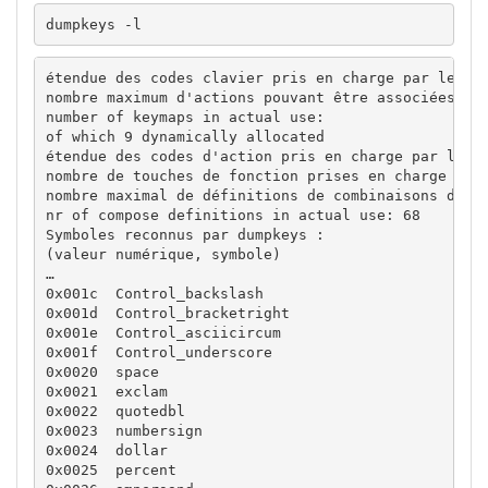
dumpkeys -l
étendue des codes clavier pris en charge par le noy
nombre maximum d'actions pouvant être associées à u
number of keymaps in actual use:                 25
of which 9 dynamically allocated

étendue des codes d'action pris en charge par le no
nombre de touches de fonction prises en charge par 
nombre maximal de définitions de combinaisons de to
nr of compose definitions in actual use: 68

Symboles reconnus par dumpkeys :

(valeur numérique, symbole)

…

0x001c	Control_backslash

0x001d	Control_bracketright

0x001e	Control_asciicircum

0x001f	Control_underscore

0x0020	space

0x0021	exclam

0x0022	quotedbl

0x0023	numbersign

0x0024	dollar

0x0025	percent
