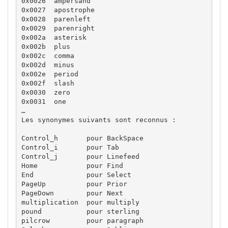
0x0026	ampersand

0x0027	apostrophe

0x0028	parenleft

0x0029	parenright

0x002a	asterisk

0x002b	plus

0x002c	comma

0x002d	minus

0x002e	period

0x002f	slash

0x0030	zero

0x0031	one

…

Les synonymes suivants sont reconnus :

Control_h       pour BackSpace

Control_i       pour Tab

Control_j       pour Linefeed

Home            pour Find

End             pour Select

PageUp          pour Prior

PageDown        pour Next

multiplication  pour multiply

pound           pour sterling

pilcrow         pour paragraph
