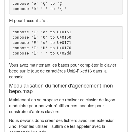
compose 'é' 'Ç' to 'Ç'

compose 'é' ' ' to '\''
Et pour l'accent «˝» :
compose 'É' 'o' to U+0151

compose 'É' 'O' to U+0150

compose 'É' 'u' to U+0171

compose 'É' 'U' to U+0170

compose 'É' ' ' to U+02dd
Vous avez maintenant les bases pour compléter le clavier
bépo sur le jeux de caractères Uni2-Fixed16 dans la
console.
Modularisation du fichier d'agencement mon-
bepo.map
Maintenant on se propose de réaliser ce clavier de façon
modulaire pour pouvoir réutiliser ces modules pour
construire d'autres claviers.
Nous devons donc créer des fichiers avec une extension
.inc
. Pour les utiliser il suffira de les appeler avec la