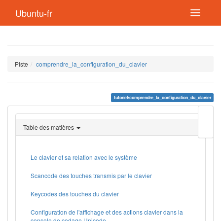
Ubuntu-fr
Piste
comprendre_la_configuration_du_clavier
tutoriel:comprendre_la_configuration_du_clavier
Modif
cette
Table des matières
page
Lien
de
retou
Le clavier et sa relation avec le système
Scancode des touches transmis par le clavier
Keycodes des touches du clavier
Configuration de l'affichage et des actions clavier dans la
console de codage Unicode