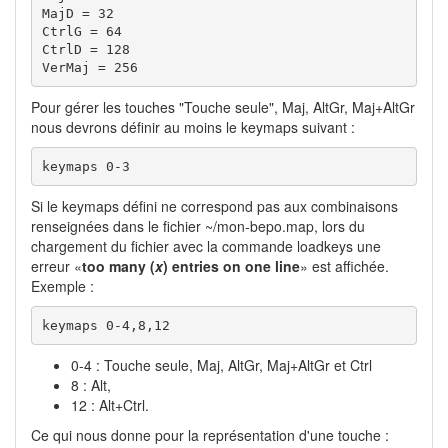
MajD = 32

CtrlG = 64

CtrlD = 128

VerMaj = 256
Pour gérer les touches "Touche seule", Maj, AltGr, Maj+AltGr
nous devrons définir au moins le keymaps suivant :
keymaps 0-3
Si le keymaps défini ne correspond pas aux combinaisons
renseignées dans le fichier ~/mon-bepo.map, lors du
chargement du fichier avec la commande loadkeys une
erreur «
too many (
x
) entries on one line
» est affichée.
Exemple :
keymaps 0-4,8,12
0-4 : Touche seule, Maj, AltGr, Maj+AltGr et Ctrl
8 : Alt,
12 : Alt+Ctrl.
Ce qui nous donne pour la représentation d'une touche :