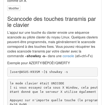
comme un
A
.
Modifier
Scancode des touches transmis par
le clavier
L'appui sur une touche du clavier envoie une séquence
scancode au pilote clavier du noyau Linux. Quelques claviers
peuvent-être programmés, mais généralement le scancode
correspond à des touches fixes. Vous pouvez récupérer les
codes scancode transmis par votre clavier avec la
commande «
showkey -s
» dans une
console
(atl+ctrl+Fx)
Exemple pour AZERTY/BÉPOÈ!/QWERTY
[user@ASUS-K93SM ~]$ showkey -s
le mode clavier était UNICODE

[ si vous essayez cela sous X Window, cela peut ne 
étant donné que le serveur X utilise également /dev
Appuyez sur n'importe quelle touche (le programme t
0x10 0x90
