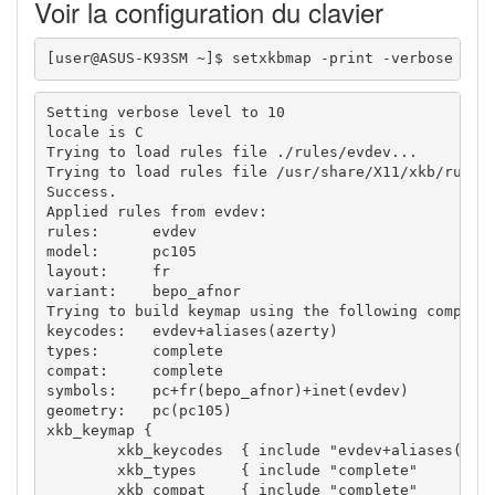
Voir la configuration du clavier
[user@ASUS-K93SM ~]$ setxkbmap -print -verbose 10
Setting verbose level to 10

locale is C

Trying to load rules file ./rules/evdev...

Trying to load rules file /usr/share/X11/xkb/rules/
Success.

Applied rules from evdev:

rules:      evdev

model:      pc105

layout:     fr

variant:    bepo_afnor

Trying to build keymap using the following componen
keycodes:   evdev+aliases(azerty)

types:      complete

compat:     complete

symbols:    pc+fr(bepo_afnor)+inet(evdev)

geometry:   pc(pc105)

xkb_keymap {

        xkb_keycodes  { include "evdev+aliases(azer
        xkb_types     { include "complete"      };

        xkb_compat    { include "complete"      };
