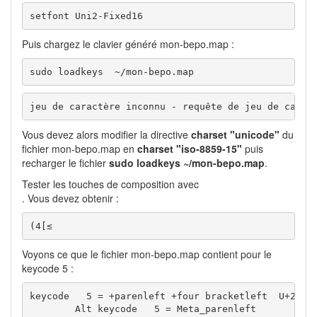
setfont Uni2-Fixed16
Puis chargez le clavier généré mon-bepo.map :
sudo loadkeys  ~/mon-bepo.map
jeu de caractère inconnu - requête de jeu de carac
Vous devez alors modifier la directive
charset "unicode"
du
fichier mon-bepo.map en
charset "iso-8859-15"
puis
recharger le fichier
sudo loadkeys ~/mon-bepo.map
.
Tester les touches de composition avec
. Vous devez obtenir :
(4[≤
Voyons ce que le fichier mon-bepo.map contient pour le
keycode 5 :
keycode   5 = +parenleft +four bracketleft  U+2264

        Alt keycode   5 = Meta_parenleft
