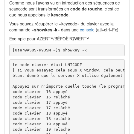
Comme nous l'avons vu en introduction des séquences de
scancode sont transformées en
code de touche
, c'est ce
que nous appelons le
keycode
.
Vous pouvez récupérer le «keycode» du clavier avec la
commande «
showkey -k
» dans une
console
(atl+ctrl+Fx)
Exemple pour AZERTY/BÉPOÈ!/QWERTY
[user@ASUS-K93SM ~]$ showkey -k
le mode clavier était UNICODE

[ si vous essayez cela sous X Window, cela peut ne 
étant donné que le serveur X utilise également /dev
Appuyez sur n'importe quelle touche (le programme t
code clavier  16 appuyé

code clavier  16 relâché

code clavier  17 appuyé

code clavier  17 relâché

code clavier  18 appuyé

code clavier  18 relâché

code clavier  19 appuyé

code clavier  19 relâché
