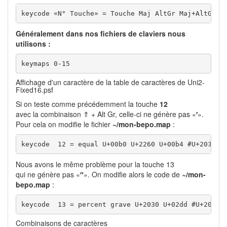
keycode «N° Touche» = Touche Maj AltGr Maj+AltGr C
Généralement dans nos fichiers de claviers nous
utilisons :
keymaps 0-15
Affichage d'un caractère de la table de caractères de Uni2-
Fixed16.psf
Si on teste comme précédemment la touche
12
avec la combinaison ⇑ + Alt Gr, celle-ci ne génère pas «
′
».
Pour cela on modifie le fichier
~/mon-bepo.map
:
keycode  12 = equal U+00b0 U+2260 U+00b4 #U+2032
Nous avons le même problème pour la touche 13
qui ne génère pas «
″
». On modifie alors le code de
~/mon-
bepo.map
:
keycode  13 = percent grave U+2030 U+02dd #U+2033
Combinaisons de caractères