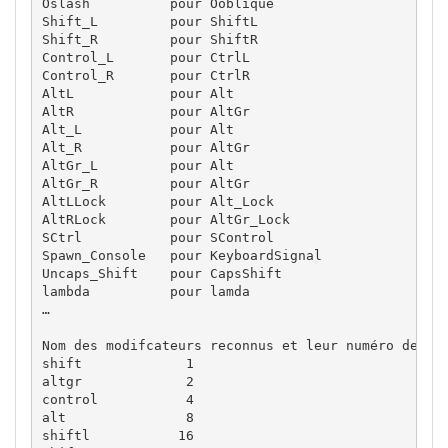
Oslash          pour Ooblique

Shift_L         pour ShiftL

Shift_R         pour ShiftR

Control_L       pour CtrlL

Control_R       pour CtrlR

AltL            pour Alt

AltR            pour AltGr

Alt_L           pour Alt

Alt_R           pour AltGr

AltGr_L         pour Alt

AltGr_R         pour AltGr

AltLLock        pour Alt_Lock

AltRLock        pour AltGr_Lock

SCtrl           pour SControl

Spawn_Console   pour KeyboardSignal

Uncaps_Shift    pour CapsShift

lambda          pour lamda

…

Nom des modifcateurs reconnus et leur numéro de col
shift		  1

altgr		  2

control		  4

alt		  8

shiftl		 16
