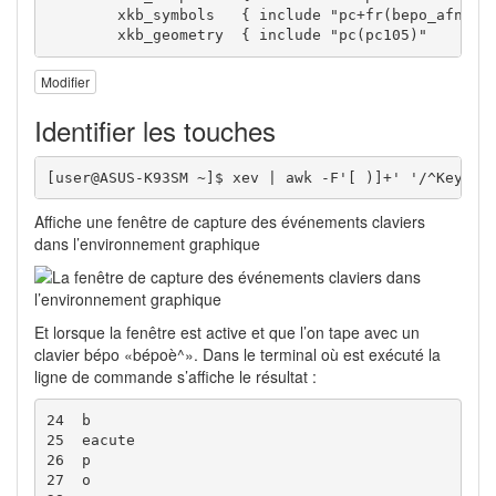
        xkb_symbols   { include "pc+fr(bepo_afnor)+
        xkb_geometry  { include "pc(pc105)"     };
Modifier
Identifier les touches
[user@ASUS-K93SM ~]$ xev | awk -F'[ )]+' '/^KeyPre
Affiche une fenêtre de capture des événements claviers
dans l’environnement graphique
Et lorsque la fenêtre est active et que l’on tape avec un
clavier bépo «bépoè^». Dans le terminal où est exécuté la
ligne de commande s’affiche le résultat :
24  b           

25  eacute

26  p

27  o
