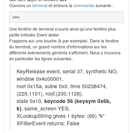
Ouvrons un
terminal
et entrons la
commande
suivante :
xev
Une fenêtre de terminal s'ouvre ainsi qu'une fenêtre plus
petite intitulée
Event tester
.
Frappons sur une touche (k par exemple). Dans la fenêtre
du terminal, un grand nombre d'informations sur les
différents évènements générés s'affichent. Nous y trouvons
en particulier les lignes suivantes :
KeyRelease event, serial 37, synthetic NO,
window 0x4c00001,
root 0x15a, subw 0x0, time 50238474,
(229,1101), root:(230,1128),
state 0x10,
keycode 56 (keysym 0x6b,
k)
, same_screen YES,
XLookupString gives 1 bytes: (6b) "k"
XFilterEvent returns: False