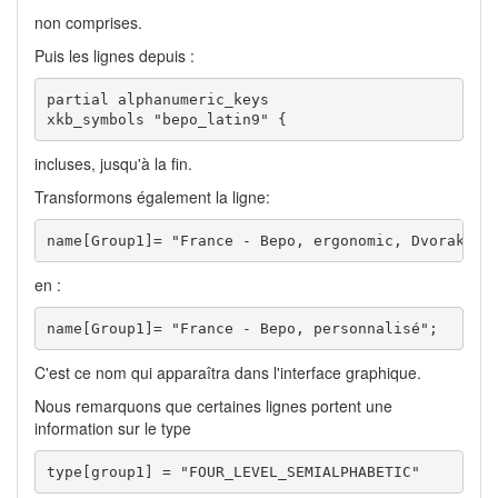
non comprises.
Puis les lignes depuis :
partial alphanumeric_keys

xkb_symbols "bepo_latin9" {
incluses, jusqu'à la fin.
Transformons également la ligne:
name[Group1]= "France - Bepo, ergonomic, Dvorak wa
en :
name[Group1]= "France - Bepo, personnalisé";
C'est ce nom qui apparaîtra dans l'interface graphique.
Nous remarquons que certaines lignes portent une
information sur le type
type[group1] = "FOUR_LEVEL_SEMIALPHABETIC"