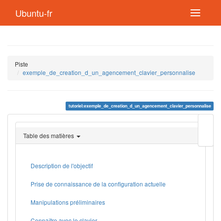
Ubuntu-fr
Piste
exemple_de_creation_d_un_agencement_clavier_personnalise
tutoriel:exemple_de_creation_d_un_agencement_clavier_personnalise
Modif
cette
Table des matières
page
Lien
de
retou
Description de l'objectif
Prise de connaissance de la configuration actuelle
Manipulations préliminaires
Connaître avec le clavier