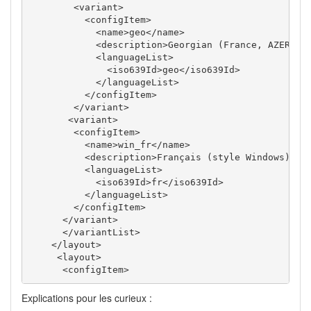
<variant
>
<configItem
>
<name
>
geo
</name
>
<description
>
Georgian (France, AZERTY 
<languageList
>
<iso639Id
>
geo
</iso639Id
>
</languageList
>
</configItem
>
</variant
>
<variant
>
<configItem
>
<name
>
win_fr
</name
>
<description
>
Français (style Windows)
</d
<languageList
>
<iso639Id
>
fr
</iso639Id
>
</languageList
>
</configItem
>
</variant
>
</variantList
>
</layout
>
<layout
>
<configItem
>
Explications pour les curieux :