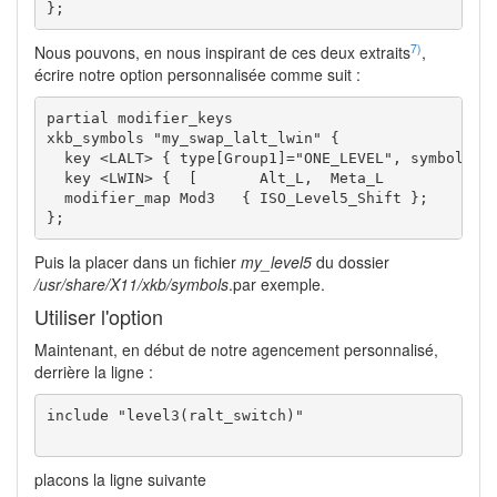
};
7)
Nous pouvons, en nous inspirant de ces deux extraits
,
écrire notre option personnalisée comme suit :
partial modifier_keys 

xkb_symbols "my_swap_lalt_lwin" {

  key <LALT> { type[Group1]="ONE_LEVEL", symbols[Gr
  key <LWIN> {	[	Alt_L,	Meta_L		]	};

  modifier_map Mod3   { ISO_Level5_Shift };

};
Puis la placer dans un fichier
my_level5
du dossier
/usr/share/X11/xkb/symbols
.par exemple.
Utiliser l'option
Maintenant, en début de notre agencement personnalisé,
derrière la ligne :
include "level3(ralt_switch)"

placons la ligne suivante