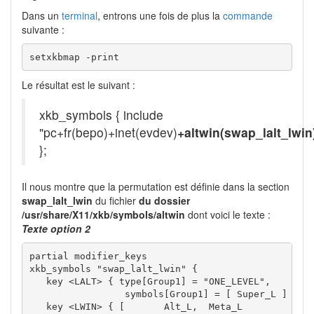
Dans un
terminal
, entrons une fois de plus la
commande
suivante :
setxkbmap -print
Le résultat est le suivant :
xkb_symbols { include
"pc+fr(bepo)+inet(evdev)
+altwin(swap_lalt_lwin
};
Il nous montre que la permutation est définie dans la section
swap_lalt_lwin
du fichier
du dossier
/usr/share/X11/xkb/symbols/altwin
dont voici le texte :
Texte option 2
partial modifier_keys 

xkb_symbols "swap_lalt_lwin" {

   key <LALT> { type[Group1] = "ONE_LEVEL",

                 symbols[Group1] = [ Super_L ] };

   key <LWIN> {	[	Alt_L,	Meta_L		]	};
