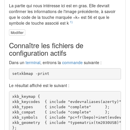
La partie qui nous intéresse ici est en gras. Elle devrait
confirmer les informations de l'image précédente, à savoir
que le code de la touche marquée «k» est 56 et que le
1)
symbole de touche associé est k
Modifier
Connaître les fichiers de
configuration actifs
Dans un
terminal
, entrons la
commande
suivante :
setxkbmap -print
Le résultat affiché est le suivant :
xkb_keymap {

xkb_keycodes  { include "evdev+aliases(azerty)"	};

xkb_types     { include "complete"	};

xkb_compat    { include "complete"	};

xkb_symbols   { include "pc+fr(bepo)+inet(evdev)+term
xkb_geometry  { include "typematrix(tm2030USB)"	};

};