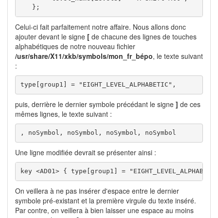
   };
Celui-ci fait parfaitement notre affaire. Nous allons donc
ajouter devant le signe
[
de chacune des lignes de touches
alphabétiques de notre nouveau fichier
/usr/share/X11/xkb/symbols/mon_fr_bépo
, le texte suivant
:
type[group1] = "EIGHT_LEVEL_ALPHABETIC", 
puis, derrière le dernier symbole précédant le signe
]
de ces
mêmes lignes, le texte suivant :
, noSymbol, noSymbol, noSymbol, noSymbol
Une ligne modifiée devrait se présenter ainsi :
key <AD01> { type[group1] = "EIGHT_LEVEL_ALPHABETI
On veillera à ne pas insérer d'espace entre le dernier
symbole pré-existant et la première virgule du texte inséré.
Par contre, on veillera à bien laisser une espace au moins