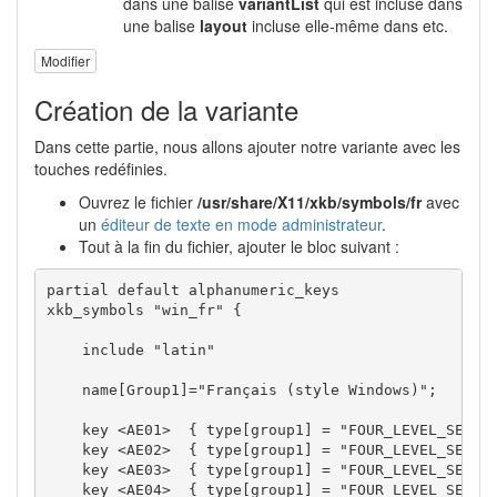
dans une balise
variantList
qui est incluse dans
une balise
layout
incluse elle-même dans etc.
Modifier
Création de la variante
Dans cette partie, nous allons ajouter notre variante avec les
touches redéfinies.
Ouvrez le fichier
/usr/share/X11/xkb/symbols/fr
avec
un
éditeur de texte en mode administrateur
.
Tout à la fin du fichier, ajouter le bloc suivant :
partial default alphanumeric_keys

xkb_symbols "win_fr" {

    include "latin"

    name[Group1]="Français (style Windows)";

    key <AE01>	{ type[group1] = "FOUR_LEVEL_SEMIALPHABETIC", [ ampersand,          1,  onesuperior,   exclamdown ]	};

    key <AE02>	{ type[group1] = "FOUR_LEVEL_SEMIALPHABETIC", [    eacute,          2,   asciitilde,    oneeighth ]	};

    key <AE03>	{ type[group1] = "FOUR_LEVEL_SEMIALPHABETIC", [  quotedbl,          3,   numbersign,     sterling ]	};

    key <AE04>	{ type[group1] = "FOUR_LEVEL_SEMIALPHABETIC", [apostrophe,          4,    braceleft,       dollar ]	};
