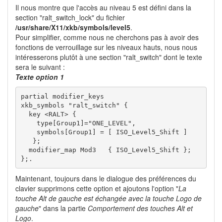
Il nous montre que l'accès au niveau 5 est défini dans la
section "ralt_switch_lock" du fichier
/usr/share/X11/xkb/symbols/level5
.
Pour simplifier, comme nous ne cherchons pas à avoir des
fonctions de verrouillage sur les niveaux hauts, nous nous
intéresserons plutôt à une section "ralt_switch" dont le texte
sera le suivant :
Texte option 1
partial modifier_keys

xkb_symbols "ralt_switch" {

  key <RALT> {

    type[Group1]="ONE_LEVEL",

    symbols[Group1] = [ ISO_Level5_Shift ]

   };

  modifier_map Mod3   { ISO_Level5_Shift };

};.
Maintenant, toujours dans le dialogue des préférences du
clavier supprimons cette option et ajoutons l'option "
La
touche Alt de gauche est échangée avec la touche Logo de
gauche
" dans la partie
Comportement des touches Alt et
Logo
.