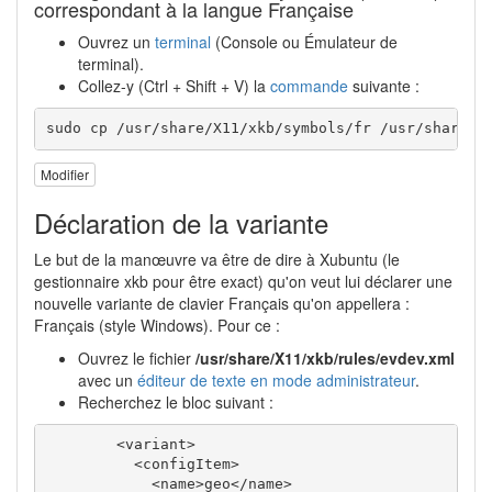
correspondant à la langue Française
Ouvrez un
terminal
(Console ou Émulateur de
terminal).
Collez-y (Ctrl + Shift + V) la
commande
suivante :
sudo cp /usr/share/X11/xkb/symbols/fr /usr/share/X
Modifier
Déclaration de la variante
Le but de la manœuvre va être de dire à Xubuntu (le
gestionnaire xkb pour être exact) qu'on veut lui déclarer une
nouvelle variante de clavier Français qu'on appellera :
Français (style Windows). Pour ce :
Ouvrez le fichier
/usr/share/X11/xkb/rules/evdev.xml
avec un
éditeur de texte en mode administrateur
.
Recherchez le bloc suivant :
<variant
>
<configItem
>
<name
>
geo
</name
>