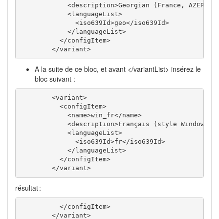
<description
>
Georgian (France, AZERTY 
<languageList
>
<iso639Id
>
geo
</iso639Id
>
</languageList
>
</configItem
>
</variant
>
A la suite de ce bloc, et avant </variantList> insérez le
bloc suivant :
<variant
>
<configItem
>
<name
>
win_fr
</name
>
<description
>
Français (style Windows)
<
<languageList
>
<iso639Id
>
fr
</iso639Id
>
</languageList
>
</configItem
>
</variant
>
résultat :
</configItem
>
</variant
>