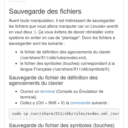
Sauvegarde des fichiers
Avant toute manipulation, il est intéressant de sauvegarder
les fichiers que nous allons manipuler car un Linuxien avertit
en vaut deux :). Ça vous évitera de devoir réinstaller votre
système en entier en cas de "plantage". Donc les fichiers à
sauvegarder sont les suivants :
le fichier de définition des agencements du clavier
(/usr/share/X11/xkb/rules/evdev.xml).
le fichier des symboles (touches) correspondant à la
langue Française (/usr/share/X11/xkb/symbols/fr).
Sauvegarde du fichier de définition des
agencements du clavier
Ouvrez un
terminal
(Console ou Émulateur de
terminal).
Collez-y (Ctrl + Shift + V) la
commande
suivante :
sudo cp /usr/share/X11/xkb/rules/evdev.xml /usr/sh
Sauvegarde du fichier des symboles (touches)