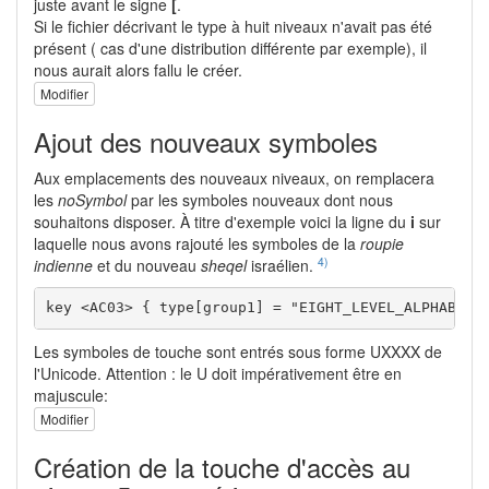
juste avant le signe
[
.
Si le fichier décrivant le type à huit niveaux n'avait pas été
présent ( cas d'une distribution différente par exemple), il
nous aurait alors fallu le créer.
Modifier
Ajout des nouveaux symboles
Aux emplacements des nouveaux niveaux, on remplacera
les
noSymbol
par les symboles nouveaux dont nous
souhaitons disposer. À titre d'exemple voici la ligne du
i
sur
laquelle nous avons rajouté les symboles de la
roupie
4)
indienne
et du nouveau
sheqel
israélien.
key <AC03> { type[group1] = "EIGHT_LEVEL_ALPHABETIC
Les symboles de touche sont entrés sous forme UXXXX de
l'Unicode. Attention : le U doit impérativement être en
majuscule:
Modifier
Création de la touche d'accès au