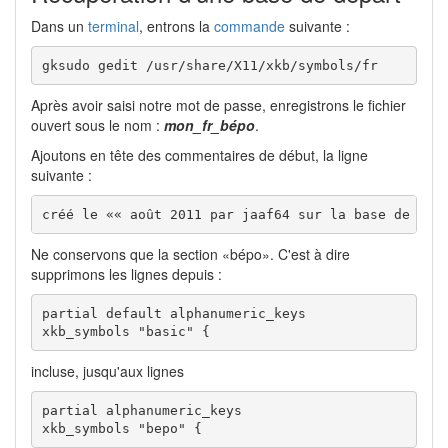
Dans un
terminal
, entrons la
commande
suivante :
gksudo gedit /usr/share/X11/xkb/symbols/fr
Après avoir saisi notre mot de passe, enregistrons le fichier
ouvert sous le nom :
mon_fr_bépo
.
Ajoutons en tête des commentaires de début, la ligne
suivante :
créé le «« août 2011 par jaaf64 sur la base de fr
Ne conservons que la section «bépo». C'est à dire
supprimons les lignes depuis :
partial default alphanumeric_keys

xkb_symbols "basic" {
incluse, jusqu'aux lignes
partial alphanumeric_keys

xkb_symbols "bepo" {