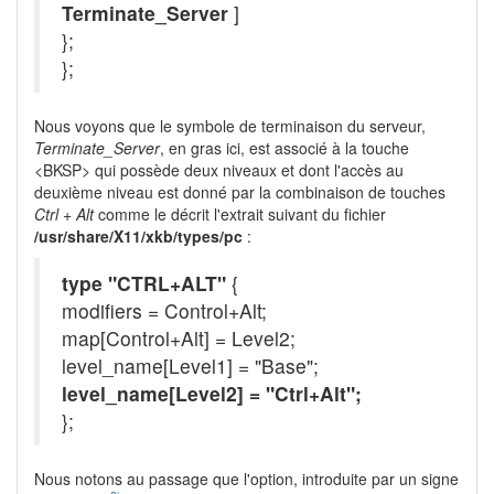
Terminate_Server
]
};
};
Nous voyons que le symbole de terminaison du serveur,
Terminate_Server
, en gras ici, est associé à la touche
<BKSP> qui possède deux niveaux et dont l'accès au
deuxième niveau est donné par la combinaison de touches
Ctrl + Alt
comme le décrit l'extrait suivant du fichier
/usr/share/X11/xkb/types/pc
:
type "CTRL+ALT"
{
modifiers = Control+Alt;
map[Control+Alt] = Level2;
level_name[Level1] = "Base";
level_name[Level2] = "Ctrl+Alt";
};
Nous notons au passage que l'option, introduite par un signe