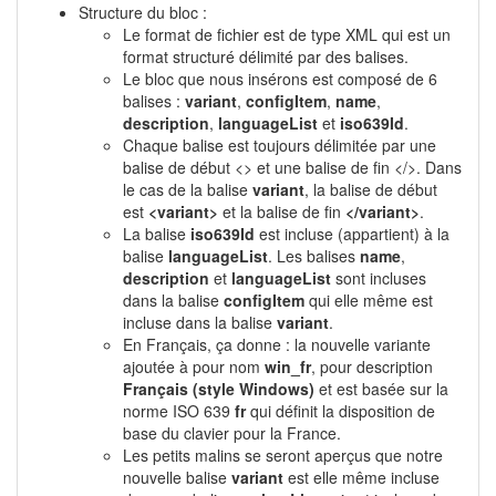
Structure du bloc :
Le format de fichier est de type XML qui est un
format structuré délimité par des balises.
Le bloc que nous insérons est composé de 6
balises :
variant
,
configItem
,
name
,
description
,
languageList
et
iso639Id
.
Chaque balise est toujours délimitée par une
balise de début <> et une balise de fin </>. Dans
le cas de la balise
variant
, la balise de début
est
<variant>
et la balise de fin
</variant>
.
La balise
iso639Id
est incluse (appartient) à la
balise
languageList
. Les balises
name
,
description
et
languageList
sont incluses
dans la balise
configItem
qui elle même est
incluse dans la balise
variant
.
En Français, ça donne : la nouvelle variante
ajoutée à pour nom
win_fr
, pour description
Français (style Windows)
et est basée sur la
norme ISO 639
fr
qui définit la disposition de
base du clavier pour la France.
Les petits malins se seront aperçus que notre
nouvelle balise
variant
est elle même incluse