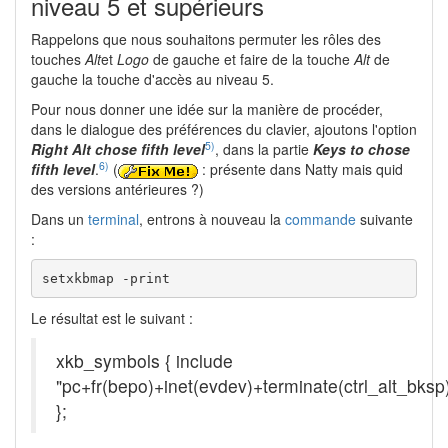
niveau 5 et supérieurs
Rappelons que nous souhaitons permuter les rôles des
touches
Alt
et
Logo
de gauche et faire de la touche
Alt
de
gauche la touche d'accès au niveau 5.
Pour nous donner une idée sur la manière de procéder,
dans le dialogue des préférences du clavier, ajoutons l'option
5)
Right Alt chose fifth level
, dans la partie
Keys to chose
6)
fifth level
.
(
: présente dans Natty mais quid
des versions antérieures ?)
Dans un
terminal
, entrons à nouveau la
commande
suivante
:
setxkbmap -print
Le résultat est le suivant :
xkb_symbols { include
"pc+fr(bepo)+inet(evdev)+terminate(ctrl_alt_bksp
};