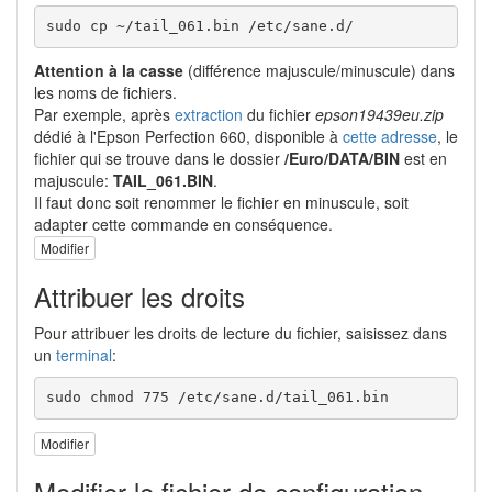
sudo cp ~/tail_061.bin /etc/sane.d/
Attention à la casse
(différence majuscule/minuscule) dans
les noms de fichiers.
Par exemple, après
extraction
du fichier
epson19439eu.zip
dédié à l'Epson Perfection 660, disponible à
cette adresse
, le
fichier qui se trouve dans le dossier
/Euro/DATA/BIN
est en
majuscule:
TAIL_061.BIN
.
Il faut donc soit renommer le fichier en minuscule, soit
adapter cette commande en conséquence.
Modifier
Attribuer les droits
Pour attribuer les droits de lecture du fichier, saisissez dans
un
terminal
:
sudo chmod 775 /etc/sane.d/tail_061.bin
Modifier
Modifier le fichier de configuration