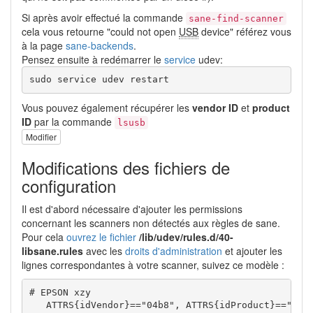
Si après avoir effectué la commande
sane-find-scanner
cela vous retourne "could not open
USB
device" référez vous
à la page
sane-backends
.
Pensez ensuite à redémarrer le
service
udev:
sudo service udev restart
Vous pouvez également récupérer les
vendor ID
et
product
ID
par la commande
lsusb
Modifier
Modifications des fichiers de
configuration
Il est d'abord nécessaire d'ajouter les permissions
concernant les scanners non détectés aux règles de sane.
Pour cela
ouvrez le fichier
/lib/udev/rules.d/40-
libsane.rules
avec les
droits d'administration
et ajouter les
lignes correspondantes à votre scanner, suivez ce modèle :
# EPSON xzy

   ATTRS{idVendor}=="04b8", ATTRS{idProduct}=="081