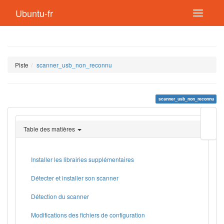
Ubuntu-fr
Piste
scanner_usb_non_reconnu
scanner_usb_non_reconnu
Modif
cette
Table des matières
page
Lien
de
retou
Installer les librairies supplémentaires
Détecter et installer son scanner
Détection du scanner
Modifications des fichiers de configuration