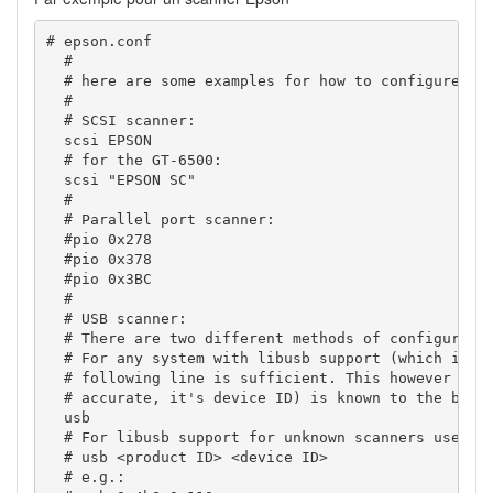
# epson.conf

  #

  # here are some examples for how to configure the
  #

  # SCSI scanner:

  scsi EPSON

  # for the GT-6500:

  scsi "EPSON SC"

  #

  # Parallel port scanner:

  #pio 0x278

  #pio 0x378

  #pio 0x3BC

  #

  # USB scanner:

  # There are two different methods of configuring 
  # For any system with libusb support (which is pr
  # following line is sufficient. This however assu
  # accurate, it's device ID) is known to the backe
  usb

  # For libusb support for unknown scanners use the
  # usb <product ID> <device ID>

  # e.g.:
