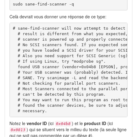
sudo sane-find-scanner -q
Celà devrait vous donner une réponse de ce type:
# sane-find-scanner will now attempt to detect your
  # result is different from what you expected, fir
  # scanner is powered up and properly connected to
  # No SCSI scanners found. If you expected somethi
  # you have loaded a SCSI driver for your SCSI ada
  # Also you need support for SCSI Generic (sg) in 
  # If using Linux, try "modprobe sg".

  found USB scanner (vendor=0x04b8 [EPSON], product
  # Your USB scanner was (probably) detected. It ma
  # SANE. Try scanimage -L and read the backend's m
  # Not checking for parallel port scanners.

  # Most Scanners connected to the parallel port or
  # can't be detected by this program.

  # You may want to run this program as root to fin
  # found the scanner devices, be sure to adjust ac
  # necessary.
Notez le
vendor ID
(ici
) et le
product ID
(ici
0x04b8
) qui se situent vers le milieu du texte (la seule ligne
0x0813
qui ne soit pas commentée par un dièse #).