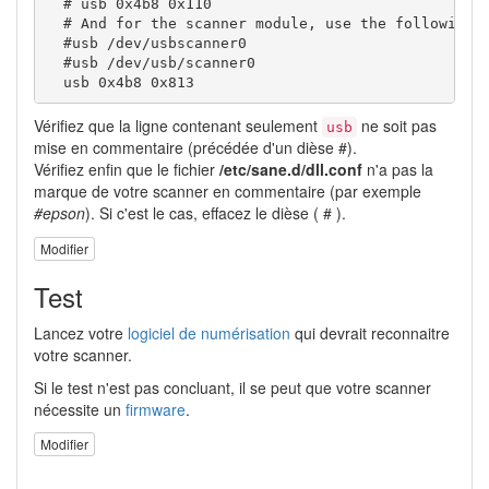
  # usb 0x4b8 0x110

  # And for the scanner module, use the following c
  #usb /dev/usbscanner0

  #usb /dev/usb/scanner0

  usb 0x4b8 0x813
Vérifiez que la ligne contenant seulement
ne soit pas
usb
mise en commentaire (précédée d'un dièse #).
Vérifiez enfin que le fichier
/etc/sane.d/dll.conf
n'a pas la
marque de votre scanner en commentaire (par exemple
#epson
). Si c'est le cas, effacez le dièse ( # ).
Modifier
Test
Lancez votre
logiciel de numérisation
qui devrait reconnaitre
votre scanner.
Si le test n'est pas concluant, il se peut que votre scanner
nécessite un
firmware
.
Modifier