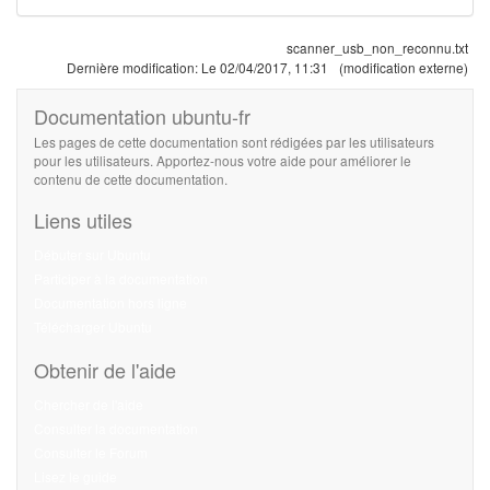
scanner_usb_non_reconnu.txt
Dernière modification:
Le 02/04/2017, 11:31
(modification externe)
Documentation ubuntu-fr
Les pages de cette documentation sont rédigées par les utilisateurs
pour les utilisateurs. Apportez-nous votre aide pour améliorer le
contenu de cette documentation.
Liens utiles
Débuter sur Ubuntu
Participer à la documentation
Documentation hors ligne
Télécharger Ubuntu
Obtenir de l'aide
Chercher de l'aide
Consulter la documentation
Consulter le Forum
Lisez le guide