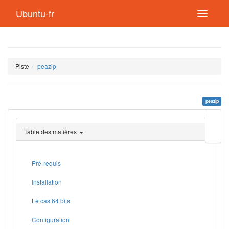
Ubuntu-fr
Piste
peazip
peazip
Modif
cette
Table des matières
page
Lien
de
retou
Pré-requis
Installation
Le cas 64 bits
Configuration