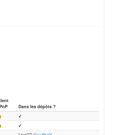
lient
PnP
Dans les dépôts ?
✔
✔
LiveCD
GeeXboX