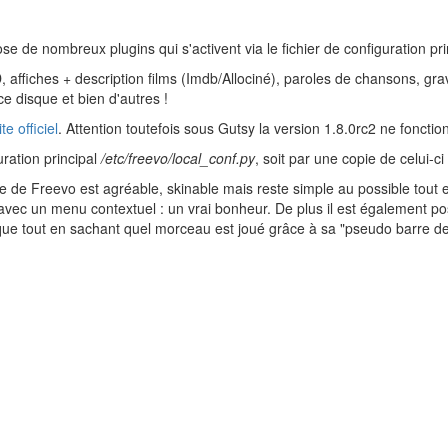
e de nombreux plugins qui s'activent via le fichier de configuration pri
, affiches + description films (Imdb/Allociné), paroles de chansons, gr
 disque et bien d'autres !
te officiel
. Attention toutefois sous Gutsy la version 1.8.0rc2 ne fonctio
guration principal
/etc/freevo/local_conf.py
, soit par une copie de celui-ci
ce de Freevo est agréable, skinable mais reste simple au possible tout
vec un menu contextuel : un vrai bonheur. De plus il est également poss
ique tout en sachant quel morceau est joué grâce à sa "pseudo barre de