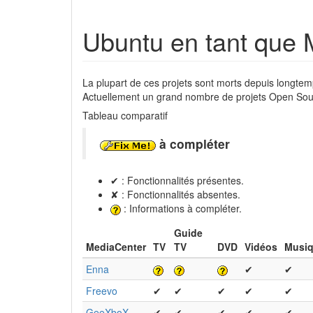
Ubuntu en tant que 
La plupart de ces projets sont morts depuis longt
Actuellement un grand nombre de projets Open Sour
Tableau comparatif
à compléter
✔ : Fonctionnalités présentes.
✘ : Fonctionnalités absentes.
: Informations à compléter.
Guide
MediaCenter
TV
TV
DVD
Vidéos
Musi
Enna
✔
✔
Freevo
✔
✔
✔
✔
✔
GeeXboX
✔
✔
✔
✔
✔