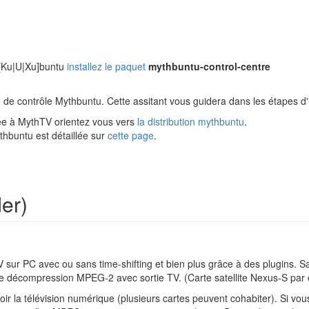
 [Ku|U|Xu]buntu
installez le paquet
mythbuntu-control-centre
e contrôle Mythbuntu. Cette assitant vous guidera dans les étapes d'in
iée à MythTV orientez vous vers
la distribution mythbuntu
.
ythbuntu est détaillée sur
cette page
.
er)
V sur PC avec ou sans time-shifting et bien plus grâce à des plugins. Sa
de décompression MPEG-2 avec sortie TV. (Carte satellite Nexus-S par
ir la télévision numérique (plusieurs cartes peuvent cohabiter). Si 