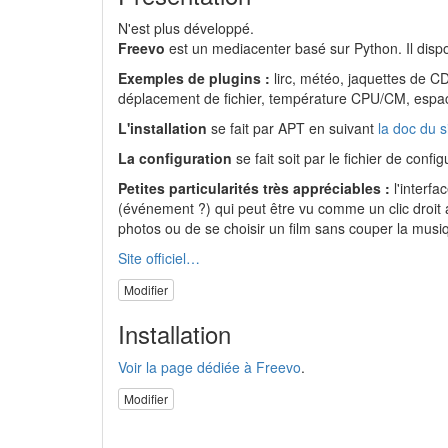
N'est plus développé.
Freevo
est un mediacenter basé sur Python. Il dispos
Exemples de plugins :
lirc, météo, jaquettes de CD
déplacement de fichier, température CPU/CM, espace
L'installation
se fait par APT en suivant
la doc du si
La configuration
se fait soit par le fichier de confi
Petites particularités très appréciables :
l'interfa
(événement ?) qui peut être vu comme un clic droit a
photos ou de se choisir un film sans couper la mus
Site officiel…
Modifier
Installation
Voir la page dédiée à Freevo
.
Modifier