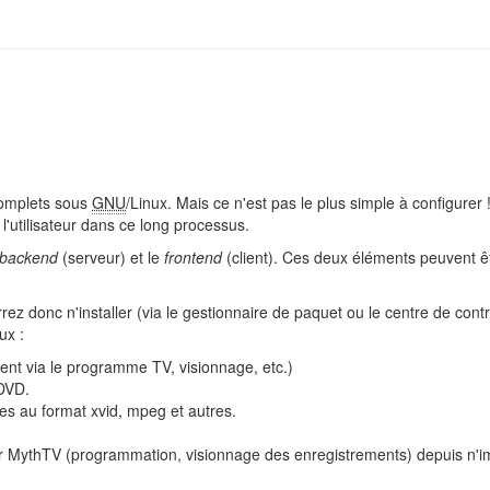
complets sous
GNU
/Linux. Mais ce n'est pas le plus simple à configurer 
l'utilisateur dans ce long processus.
backend
(serveur) et le
frontend
(client). Ces deux éléments peuvent êt
z donc n'installer (via le gestionnaire de paquet ou le centre de con
ux :
ent via le programme TV, visionnage, etc.)
 DVD.
s au format xvid, mpeg et autres.
r MythTV (programmation, visionnage des enregistrements) depuis n'im