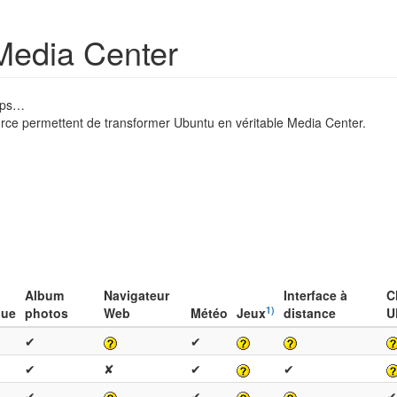
Media Center
emps…
ce permettent de transformer Ubuntu en véritable Media Center.
Album
Navigateur
Interface à
C
1)
que
photos
Web
Météo
Jeux
distance
U
✔
✔
✔
✘
✔
✔
✔
✔
✔