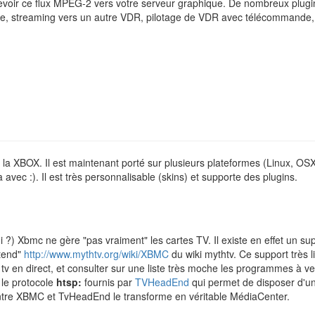
ecevoir ce flux MPEG-2 vers votre serveur graphique. De nombreux plugin
le, streaming vers un autre VDR, pilotage de VDR avec télécommande,
la XBOX. Il est maintenant porté sur plusieurs plateformes (Linux, OSX, 
va avec :). Il est très personnalisable (skins) et supporte des plugins.
 ?) Xbmc ne gère "pas vraiment" les cartes TV. Il existe en effet un 
tend"
http://www.mythtv.org/wiki/XBMC
du wiki mythtv. Ce support très l
 tv en direct, et consulter sur une liste très moche les programmes à ve
 le protocole
htsp:
fournis par
TVHeadEnd
qui permet de disposer d'un
entre XBMC et TvHeadEnd le transforme en véritable MédiaCenter.