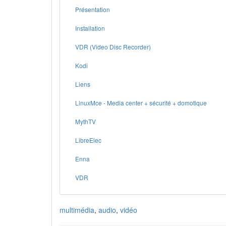
Présentation
Installation
VDR (Video Disc Recorder)
Kodi
Liens
LinuxMce - Media center + sécurité + domotique
MythTV
LibreElec
Enna
VDR
multimédia
,
audio
,
vidéo