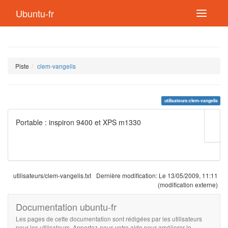
Ubuntu-fr
Piste
clem-vangelis
utilisateurs:clem-vangelis
Modif
Portable : inspiron 9400 et XPS m1330
cette
page
Lien
de
retou
utilisateurs/clem-vangelis.txt
Dernière modification:
Le 13/05/2009, 11:11
(modification externe)
Documentation ubuntu-fr
Les pages de cette documentation sont rédigées par les utilisateurs
pour les utilisateurs. Apportez-nous votre aide pour améliorer le