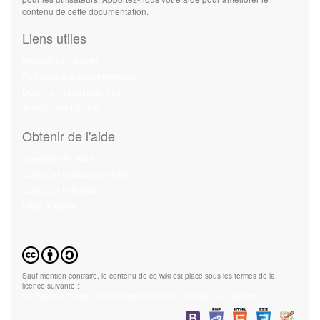
contenu de cette documentation.
Liens utiles
Débuter sur Ubuntu
Participer à la documentation
Documentation hors ligne
Télécharger Ubuntu
Obtenir de l'aide
Chercher de l'aide
Consulter la documentation
Consulter le Forum
Lisez le guide
Sauf mention contraire, le contenu de ce wiki est placé sous les termes de la
licence suivante :
CC Paternité-Partage des Conditions Initiales à l'Identique 3.0 Unported