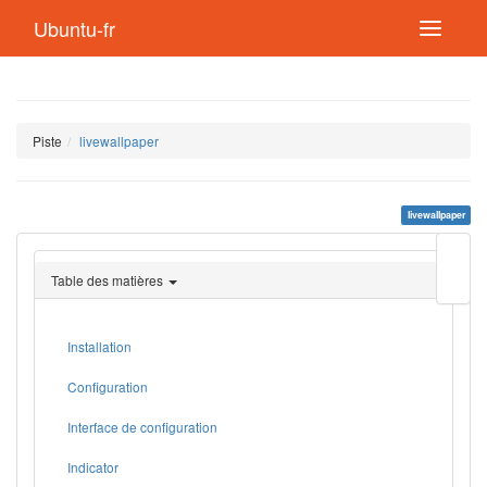
Ubuntu-fr
Piste
livewallpaper
livewallpaper
Modif
cette
Table des matières
page
Lien
de
retou
Installation
Configuration
Interface de configuration
Indicator