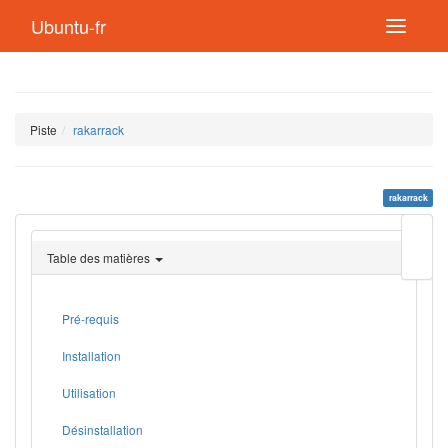
Ubuntu-fr
Piste
rakarrack
rakarrack
Modif
cette
Table des matières
page
Lien
de
retou
Pré-requis
Installation
Utilisation
Désinstallation