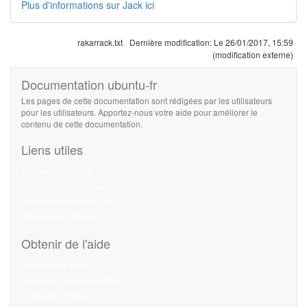
Plus d'informations sur Jack ici
rakarrack.txt
Dernière modification:
Le 26/01/2017, 15:59
(modification externe)
Documentation ubuntu-fr
Les pages de cette documentation sont rédigées par les utilisateurs
pour les utilisateurs. Apportez-nous votre aide pour améliorer le
contenu de cette documentation.
Liens utiles
Débuter sur Ubuntu
Participer à la documentation
Documentation hors ligne
Télécharger Ubuntu
Obtenir de l'aide
Chercher de l'aide
Consulter la documentation
Consulter le Forum