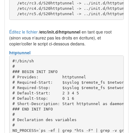
  /etc/rc3.d/S20httptunnel -> ../init.d/httptunnel

  /etc/rc4.d/S20httptunnel -> ../init.d/httptunnel

Éditez le fichier
/etc/init.d/httptunnel
en tant que root
(sinon vous n'aurez pas les droits en écriture), et
copier/coller le script ci-dessous dedans.
httptunnel
#!/bin/sh
#
### BEGIN INIT INFO
# Provides:          httptunnel
# Required-Start:    $syslog $remote_fs $network
# Required-Stop:     $syslog $remote_fs $network
# Default-Start:     2 3 4 5
# Default-Stop:      0 1 6
# Short-Description: Start httptunnel as daemon at
### END INIT INFO
#
# Declaration des variables
#
NO_PROCESS
=
`
ps
-ef
|
grep
"hts -F"
|
grep
-v
grep