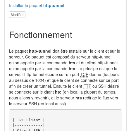
Installer le paquet
httptunnel
Modifier
Fonctionnement
Le paquet
http-tunnel
doit être installé sur le client et sur le
serveur. Ce paquet est composé du serveur http-tunnel
qu'on appelle par la commande
hts
et du client http-tunnel
qu'on appelle par la commande
htc
. Le principe est que le
serveur http-tunnel écoute sur un port
TCP
donné (toujours
au dessus de 1024) et que le client se connecte sur ce port
afin de créer un tunnel. Ensuite le client
FTP
ou SSH désiré
se connecte sur le client
htc
(en local la plupart du temps,
nous allons y revenir), et le serveur
hts
redirige le flux vers
le serveur SSH (en local aussi).
______________                                  ___
|  PC Client |                                  | P
|------------|                                  |--
| Client SSH |                                  | S