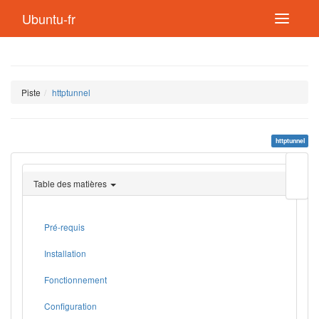
Ubuntu-fr
Piste
httptunnel
httptunnel
Modif
cette
Table des matières
page
Lien
de
retou
Pré-requis
Installation
Fonctionnement
Configuration