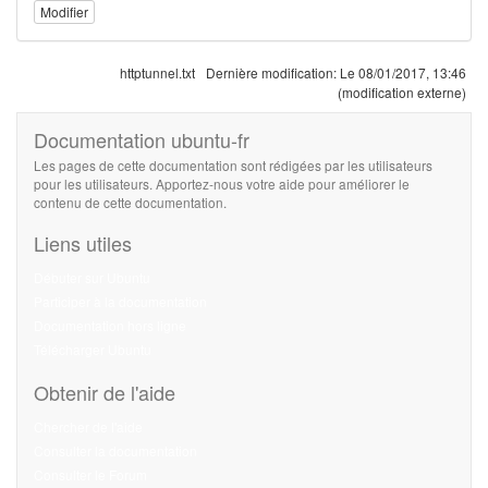
Modifier
httptunnel.txt
Dernière modification:
Le 08/01/2017, 13:46
(modification externe)
Documentation ubuntu-fr
Les pages de cette documentation sont rédigées par les utilisateurs
pour les utilisateurs. Apportez-nous votre aide pour améliorer le
contenu de cette documentation.
Liens utiles
Débuter sur Ubuntu
Participer à la documentation
Documentation hors ligne
Télécharger Ubuntu
Obtenir de l'aide
Chercher de l'aide
Consulter la documentation
Consulter le Forum