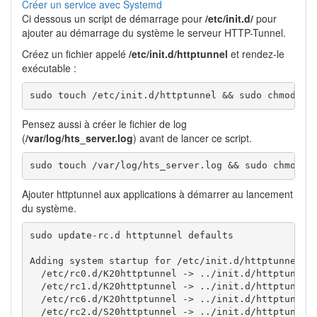
Créer un service avec Systemd
Ci dessous un script de démarrage pour
/etc/init.d/
pour
ajouter au démarrage du système le serveur HTTP-Tunnel.
Créez un fichier appelé
/etc/init.d/httptunnel
et rendez-le
exécutable :
sudo touch /etc/init.d/httptunnel && sudo chmod 75
Pensez aussi à créer le fichier de log
(
/var/log/hts_server.log
) avant de lancer ce script.
sudo touch /var/log/hts_server.log && sudo chmod 6
Ajouter httptunnel aux applications à démarrer au lancement
du système.
sudo update-rc.d httptunnel defaults

Adding system startup for /etc/init.d/httptunnel ..
  /etc/rc0.d/K20httptunnel -> ../init.d/httptunnel

  /etc/rc1.d/K20httptunnel -> ../init.d/httptunnel

  /etc/rc6.d/K20httptunnel -> ../init.d/httptunnel

  /etc/rc2.d/S20httptunnel -> ../init.d/httptunnel
