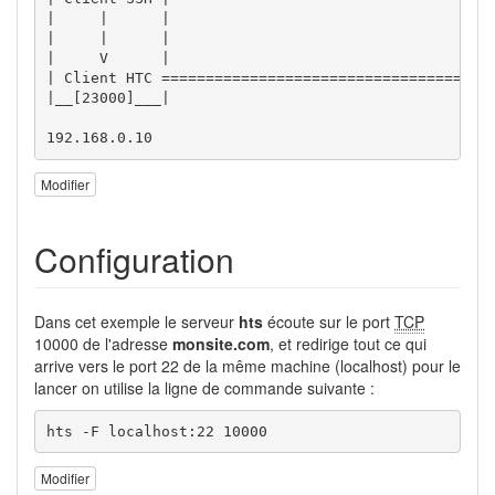
|     |      |                                  |  
|     |      |                                  |  
|     V      |                                  |  
| Client HTC ===================================> S
|__[23000]___|                                  |__
192.168.0.10                                     m
Modifier
Configuration
Dans cet exemple le serveur
hts
écoute sur le port
TCP
10000 de l'adresse
monsite.com
, et redirige tout ce qui
arrive vers le port 22 de la même machine (localhost) pour le
lancer on utilise la ligne de commande suivante :
hts -F localhost:22 10000
Modifier