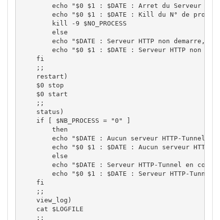
echo
"$0 $1 : 
$DATE
 : Arret du Serveur HTT
echo
"$0 $1 : 
$DATE
 : Kill du N° de proces
kill
-9
$NO_PROCESS
else
echo
"
$DATE
 : Serveur HTTP non demarre, pa
echo
"$0 $1 : 
$DATE
 : Serveur HTTP non dem
fi
;;
    restart
)
$0
 stop

$0
 start

;;
    status
)
if
[
$NB_PROCESS
 = 
"0"
]
then
echo
"
$DATE
 : Aucun serveur HTTP-Tunnel en
echo
"$0 $1 : 
$DATE
 : Aucun serveur HTTP-T
else
echo
"
$DATE
 : Serveur HTTP-Tunnel en cours
echo
"$0 $1 : 
$DATE
 : Serveur HTTP-Tunnel 
fi
;;
    view_log
)
cat
$LOGFILE
;;