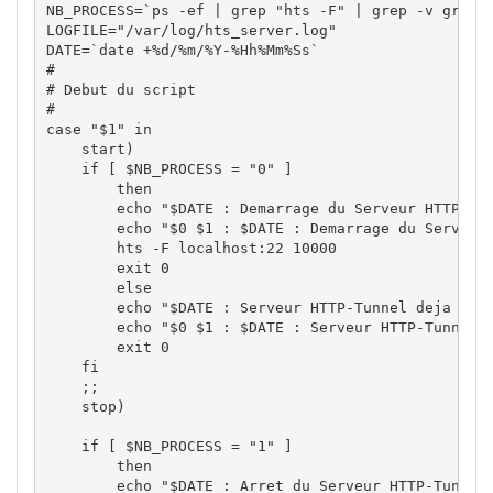
NB_PROCESS
=
`
ps
-ef
|
grep
"hts -F"
|
grep
-v
grep
LOGFILE
=
"/var/log/hts_server.log"
DATE
=
`
date
 +
%
d
/%
m
/%
Y-
%
Hh
%
Mm
%
Ss
`
#
# Debut du script
#
case
"$1"
in
    start
)
if
[
$NB_PROCESS
 = 
"0"
]
then
echo
"
$DATE
 : Demarrage du Serveur HTTP-Tu
echo
"$0 $1 : 
$DATE
 : Demarrage du Serveur
        hts 
-F
 localhost:
22
10000
exit
0
else
echo
"
$DATE
 : Serveur HTTP-Tunnel deja dem
echo
"$0 $1 : 
$DATE
 : Serveur HTTP-Tunnel 
exit
0
fi
;;
    stop
)
if
[
$NB_PROCESS
 = 
"1"
]
then
echo
"
$DATE
 : Arret du Serveur HTTP-Tunnel