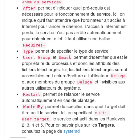
<nom_du_service>
permet d'indiquer quel pré-requis est
After
nécessaire pour le fonctionnement du service. Ici, on
indique qu'il faut attendre que l'ordinateur ait accès à
Internet pour lancer le daemon. L'accès à Internet est
perdu, le service n'est pas arrêté automatiquement,
pour obtenir cet effet, il faut utiliser une balise
Requires=
permet de specifier le type de service
Type
,
et
permet d'identifier qui est le
User
Group
Umask
propriétaire du processus et donc les attributs des
fichiers téléchargés. Ici, les fichiers téléchargés seront
accessibles en Lecture/Ecriture à l'utilisateur
Deluge
et aux membres du groupe
et invisibles aux
Deluge
autres utilisateurs du système.
permet de relancer le service
Restart
automatiquement en cas de plantage.
permet de spécifier dans quel Target doit
WantedBy
être actif le service. Ici, en spécifiant
multi-
, le service est actif dans les Runlevels
user.target
2, 3, 4 et 5. Pour en savoir plus sur les
Targets
,
consultez la page de
systemd