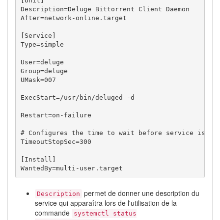
[Unit]

Description=Deluge Bittorrent Client Daemon

After=network-online.target

[Service]

Type=simple

User=deluge

Group=deluge

UMask=007

ExecStart=/usr/bin/deluged -d

Restart=on-failure

# Configures the time to wait before service is sto
TimeoutStopSec=300

[Install]

WantedBy=multi-user.target
permet de donner une description du
Description
service qui apparaîtra lors de l'utilisation de la
commande
systemctl status