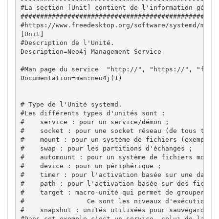
#La section [Unit] contient de l'information généri
###################################################
#https://www.freedesktop.org/software/systemd/man/s
[Unit]

#Description de l'Unité.

Description=Neo4j Management Service

#Man page du service  "http://", "https://", "file:
Documentation=man:neo4j(1)

# Type de l'Unité systemd.

#Les différents types d'unités sont : 

#    service : pour un service/démon ;

#    socket : pour une socket réseau (de tous types
#    mount : pour un système de fichiers (exemple :
#    swap : pour les partitions d'échanges ;

#    automount : pour un système de fichiers monté 
#    device : pour un périphérique ;

#    timer : pour l'activation basée sur une date ;
#    path : pour l'activation basée sur des fichier
#    target : macro-unité qui permet de grouper plu
#                Ce sont les niveaux d'exécutions d
#    snapshot : unités utilisées pour sauvegarder l
#Dans cet exemple c'est un service, celui de la bas