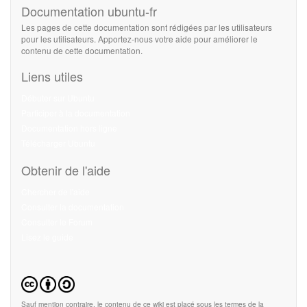
Documentation ubuntu-fr
Les pages de cette documentation sont rédigées par les utilisateurs
pour les utilisateurs. Apportez-nous votre aide pour améliorer le
contenu de cette documentation.
Liens utiles
Débuter sur Ubuntu
Participer à la documentation
Documentation hors ligne
Télécharger Ubuntu
Obtenir de l'aide
Chercher de l'aide
Consulter la documentation
Consulter le Forum
Lisez le guide
Sauf mention contraire, le contenu de ce wiki est placé sous les termes de la