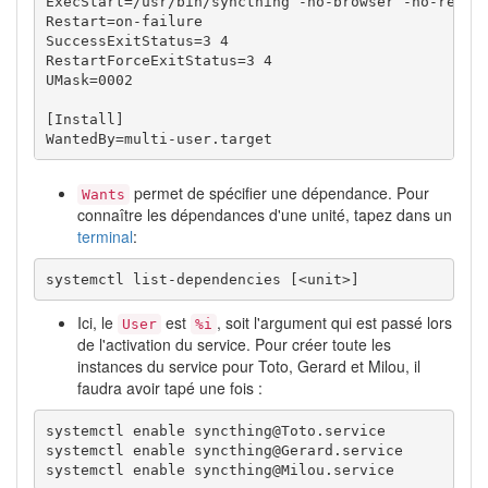
ExecStart=/usr/bin/syncthing -no-browser -no-restar
Restart=on-failure

SuccessExitStatus=3 4

RestartForceExitStatus=3 4

UMask=0002

[Install]

WantedBy=multi-user.target
permet de spécifier une dépendance. Pour
Wants
connaître les dépendances d'une unité, tapez dans un
terminal
:
systemctl list-dependencies [<unit>] 
Ici, le
est
, soit l'argument qui est passé lors
User
%i
de l'activation du service. Pour créer toute les
instances du service pour Toto, Gerard et Milou, il
faudra avoir tapé une fois :
systemctl enable syncthing@Toto.service

systemctl enable syncthing@Gerard.service

systemctl enable syncthing@Milou.service