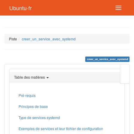
Ubuntu-fr
Piste
creer_un_service_avec_systemd
creer_un_service_avec_systemd
Modif
cette
Table des matières
page
Lien
de
retou
Pré-requis
Principes de base
Type de services systemd
Exemples de services et leur fichier de configuration