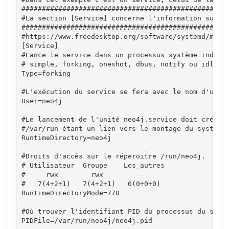
###################################################
#La section [Service] concerne l'information sur le
###################################################
#https://www.freedesktop.org/software/systemd/man/s
[Service]

#Lance le service dans un processus système indépen
# simple, forking, oneshot, dbus, notify ou idle so
Type=forking

#L'exécution du service se fera avec le nom d'utili
User=neo4j

#Le lancement de l'unité neo4j.service doit créer u
#/var/run étant un lien vers le montage du système 
RuntimeDirectory=neo4j

#Droits d'accès sur le réperoitre /run/neo4j.

# Utilisateur  Groupe    Les_autres

#     rwx        rwx        ---

#   7(4+2+1)   7(4+2+1)   0(0+0+0)

RuntimeDirectoryMode=770

#Où trouver l'identifiant PID du processus du servi
PIDFile=/var/run/neo4j/neo4j.pid
