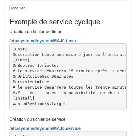
Modifier
Exemple de service cyclique.
Création du fichier de timer
/etc/systemd/system/MAJ0.timer
[Unit]

Description=Lance une mise à jour de l'ordinateur q
[Timer]

OnBootSec=15minutes   

# le service démarrera 15 minutes après le démarrag
OnUnitActiveSec=30minutes  

Persistent=true

# le service démarrera toutes les trente minutes ap
###    voir toutes les possibilités de choix  dans 
[Install]

WantedBy=timers.target
Création du fichier de service
/etc/systemd/system/MAJ0.service