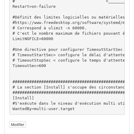
#                                      +_______+___
Restart=on-failure

#Définit des limites logicielles ou matérielles pou
#https://www.freedesktop.org/software/systemd/man/s
# Correspond à ulimit -n 60000. 

# C'est le nombre maximum de fichiers pouvant être 
LimitNOFILE=60000

#Une directive pour configurer TimeoutStartSec = et
# TimeoutStartSec= configure le délai d'attente pou
# TimeoutStopSec = configure le temps d'attente pou
TimeoutSec=600

###################################################
# La section [Install] s'occupe des circonstances e
###################################################
[Install]

#S'exécute dans le niveau d'exécution multi utilisa
WantedBy=multi-user.target
Modifier