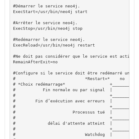
#Démarrer le service neo4j.

ExecStart=/usr/bin/neo4j start

#Arrêter le service neo4j.

ExecStop=/usr/bin/neo4j stop

#Redémarrer le service neo4j.

ExecReload=/usr/bin/neo4j restart

#Ne doit pas considérer que le service est actif lo
RemainAfterExit=no

#Configure si le service doit être redémarré une fo
#                            *Restart=*    no    al
# *Choix redémarrage*                  +_______+___
#           Fin normale ou par signal  |       |   
#                                      +_______+___
#        Fin d’exécution avec erreurs  |       |   
#                                      +_______+___
#                       Processus tué  |       |   
#                                      +_______+___
#             délai d'attente atteint  |       |   
#                                      +_______+___
#                            Watchdog  |       |   