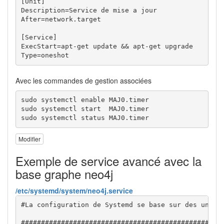
[Unit]

Description=Service de mise a jour

After=network.target

[Service]

ExecStart=apt-get update && apt-get upgrade

Type=oneshot
Avec les commandes de gestion associées
sudo systemctl enable MAJ0.timer 

sudo systemctl start  MAJ0.timer

sudo systemctl status MAJ0.timer
Modifier
Exemple de service avancé avec la
base graphe neo4j
/etc/systemd/system/neo4j.service
#La configuration de Systemd se base sur des unités
###################################################