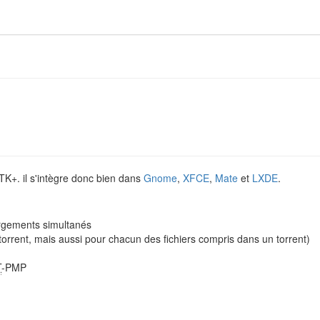
K+. il s'intègre donc bien dans
Gnome
,
XFCE
,
Mate
et
LXDE
.
argements simultanés
torrent, mais aussi pour chacun des fichiers compris dans un torrent)
T
-PMP