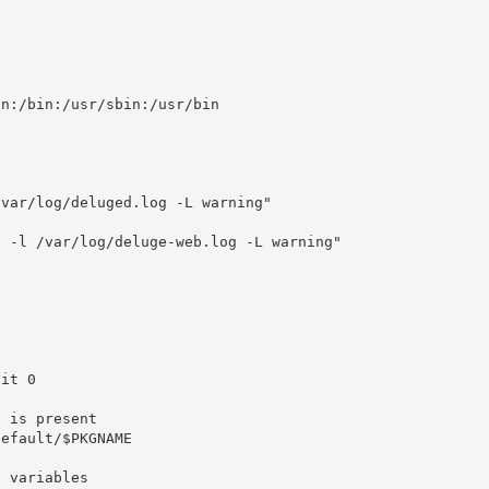
in:
/
bin:
/
usr
/
sbin:
/
usr
/
/var/log/deluged.log -L warning"
e -l /var/log/deluge-web.log -L warning"
xit
0
t is present
default
/
$PKGNAME
S variables