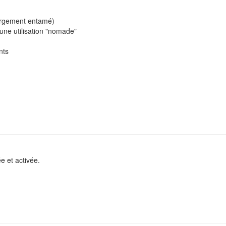
hargement entamé)
une utilisation "nomade"
nts
e et activée.