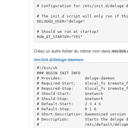
# Configuration for /etc/init.d/deluge-
# The init.d script will only run if th
DELUGED_USER
=
"deluge"
# Should we run at startup?
RUN_AT_STARTUP
=
"YES"
Créez un autre fichier du même nom dans
/etc/init
/etc/init.d/deluge-daemon
#!/bin/sh
### BEGIN INIT INFO
# Provides:          deluge-daemon
# Required-Start:    $local_fs $remote_
# Required-Stop:     $local_fs $remote_
# Should-Start:      $network
# Should-Stop:       $network
# Default-Start:     2 3 4 5
# Default-Stop:      0 1 6
# Short-Description: Daemonized version
# Description:       Starts the deluge 
#                    /etc/default/delug