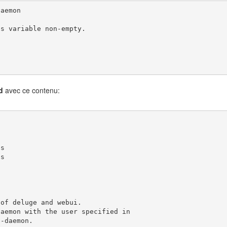
daemon
is variable non-empty.
.d
avec ce contenu:
fs
fs
 of deluge and webui.
daemon with the user specified in
e-daemon.