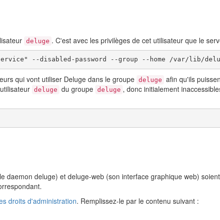
lisateur
. C'est avec les privilèges de cet utilisateur que le se
deluge
Service" --disabled-password --group --home /var/lib/del
sateurs qui vont utiliser Deluge dans le groupe
afin qu'ils puisse
deluge
'utilisateur
du groupe
, donc initialement inaccessibl
deluge
deluge
 (le daemon deluge) et deluge-web (son interface graphique web) soi
rrespondant.
es droits d'administration
. Remplissez-le par le contenu suivant :