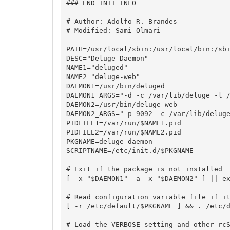
### END INIT INFO
# Author: Adolfo R. Brandes 
# Modified: Sami Olmari
PATH
=
/
usr
/
local
/
sbin:
/
usr
/
local
/
bin:
/
sb
DESC
=
"Deluge Daemon"
NAME1
=
"deluged"
NAME2
=
"deluge-web"
DAEMON1
=
/
usr
/
bin
/
DAEMON1_ARGS
=
"-d -c /var/lib/deluge -l 
DAEMON2
=
/
usr
/
bin
/
DAEMON2_ARGS
=
"-p 9092 -c /var/lib/delug
PIDFILE1
=
/
var
/
run
/
$NAME1
PIDFILE2
=
/
var
/
run
/
$NAME2
PKGNAME
SCRIPTNAME
=
/
etc
/
init.d
/
$PKGNAME
# Exit if the package is not installed
[
-x
"
$DAEMON1
"
-a
-x
"
$DAEMON2
"
]
||
e
# Read configuration variable file if i
[
-r
/
etc
/
default
/
$PKGNAME
]
&&
 . 
/
etc
/
# Load the VERBOSE setting and other rc