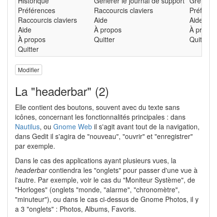
Historique
Générer le journal de support
Greffons
Préférences
Raccourcis claviers
Préféren
Raccourcis claviers
Aide
Aide
Aide
À propos
À propos
À propos
Quitter
Quitter
Quitter
Modifier
La "headerbar" (2)
Elle contient des boutons, souvent avec du texte sans
icônes, concernant les fonctionnalités principales : dans
Nautilus
, ou
Gnome Web
il s'agit avant tout de la navigation,
dans Gedit il s'agira de "nouveau", "ouvrir" et "enregistrer"
par exemple.
Dans le cas des applications ayant plusieurs vues, la
headerbar
contiendra les "onglets" pour passer d'une vue à
l'autre. Par exemple, voir le cas du "Moniteur Système", de
"Horloges" (onglets "monde, "alarme", "chronomètre",
"minuteur"), ou dans le cas ci-dessus de Gnome Photos, il y
a 3 "onglets" : Photos, Albums, Favoris.