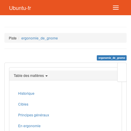
Ubuntu-fr
Piste
ergonomie_de_gnome
ergonomie_de_gnome
Modif
cette
Table des matières
page
Lien
de
retou
Historique
Cibles
Principes généraux
En ergonomie