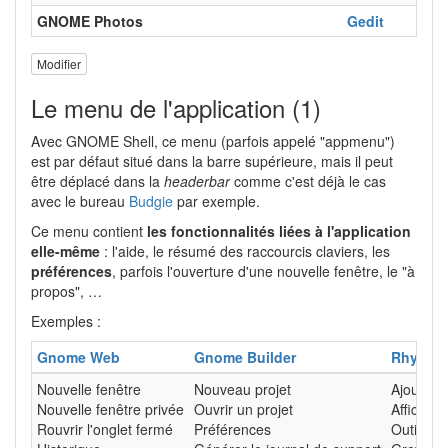
GNOME Photos
Gedit
Modifier
Le menu de l'application (1)
Avec GNOME Shell, ce menu (parfois appelé "appmenu")
est par défaut situé dans la barre supérieure, mais il peut
être déplacé dans la
headerbar
comme c'est déjà le cas
avec le bureau
Budgie
par exemple.
Ce menu contient
les fonctionnalités liées à l'application
elle-même
: l'aide, le résumé des raccourcis claviers, les
préférences
, parfois l'ouverture d'une nouvelle fenêtre, le "à
propos", …
Exemples :
Gnome Web
Gnome Builder
Rhythm
Nouvelle fenêtre
Nouveau projet
Ajouter 
Nouvelle fenêtre privée
Ouvrir un projet
Affichag
Rouvrir l'onglet fermé
Préférences
Outils (