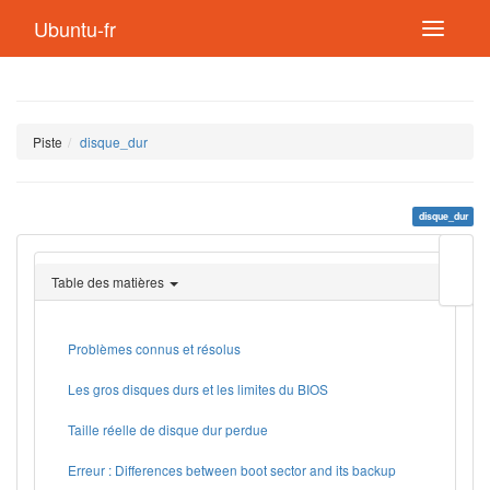
Ubuntu-fr
Piste
disque_dur
disque_dur
Modif
cette
Table des matières
page
Lien
de
retou
Problèmes connus et résolus
Les gros disques durs et les limites du BIOS
Taille réelle de disque dur perdue
Erreur : Differences between boot sector and its backup