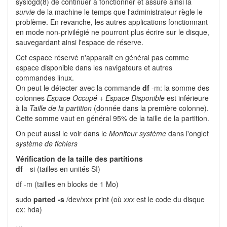
syslogd(8) de continuer à fonctionner et assure ainsi la
survie
de la machine le temps que l'administrateur règle le
problème. En revanche, les autres applications fonctionnant
en mode non-privilégié ne pourront plus écrire sur le disque,
sauvegardant ainsi l'espace de réserve.
Cet espace réservé n'apparaît en général pas comme
espace disponible dans les navigateurs et autres
commandes linux.
On peut le détecter avec la commande
df
-m: la somme des
colonnes
Espace Occupé
+
Espace Disponible
est inférieure
à la
Taille de la partition
(donnée dans la première colonne).
Cette somme vaut en général 95% de la taille de la partition.
On peut aussi le voir dans le
Moniteur système
dans l'onglet
système de fichiers
Vérification de la taille des partitions
df
--si (tailles en unités SI)
df -m (tailles en blocks de 1 Mo)
sudo
parted -s
/dev/xxx print (où
xxx
est le code du disque
ex: hda)
…