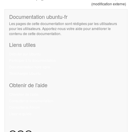
(modification externe)
Documentation ubuntu-fr
Les pages de cette documentation sont rédigées par les utilisateurs
pour les utilisateurs. Apportez-nous votre aide pour améliorer le
contenu de cette documentation.
Liens utiles
Débuter sur Ubuntu
Participer à la documentation
Documentation hors ligne
Télécharger Ubuntu
Obtenir de l'aide
Chercher de l'aide
Consulter la documentation
Consulter le Forum
Lisez le guide