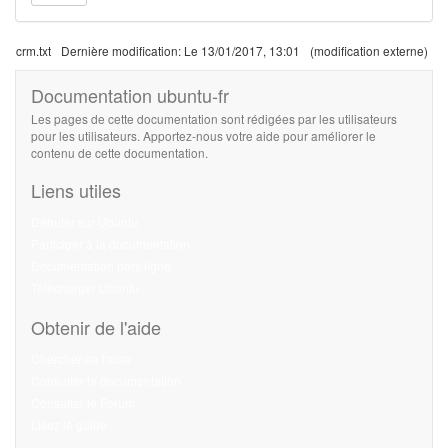
crm.txt
Dernière modification:
Le 13/01/2017, 13:01
(modification externe)
Documentation ubuntu-fr
Les pages de cette documentation sont rédigées par les utilisateurs
pour les utilisateurs. Apportez-nous votre aide pour améliorer le
contenu de cette documentation.
Liens utiles
Débuter sur Ubuntu
Participer à la documentation
Documentation hors ligne
Télécharger Ubuntu
Obtenir de l'aide
Chercher de l'aide
Consulter la documentation
Consulter le Forum
Lisez le guide