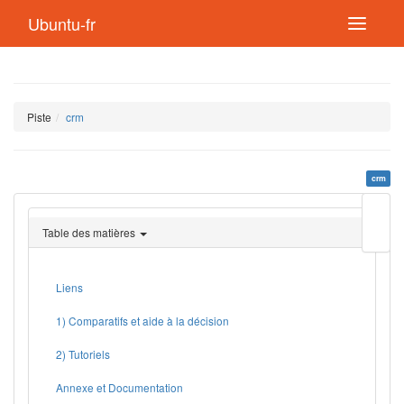
Ubuntu-fr
Piste
crm
crm
Modif
cette
Table des matières
page
Lien
de
retou
Liens
1) Comparatifs et aide à la décision
2) Tutoriels
Annexe et Documentation