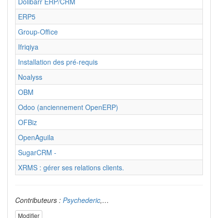
Dolibarr ERP/CRM
ERP5
Group-Office
Ifriqiya
Installation des pré-requis
Noalyss
OBM
Odoo (anciennement OpenERP)
OFBiz
OpenAguila
SugarCRM -
XRMS : gérer ses relations clients.
Contributeurs :
Psychederic
,…
Modifier