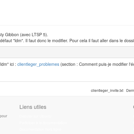
sty Gibbon (avec LTSP 5).
faut "ldm". Il faut donc le modifier. Pour cela il faut aller dans le dossi
ldm" ici :
clientleger_problemes
(section : Comment puis-je modifier l'é
clientleger_invite.txt
Dern
Liens utiles
 pour
Débuter sur Ubuntu
Participer à la documentation
Documentation hors ligne