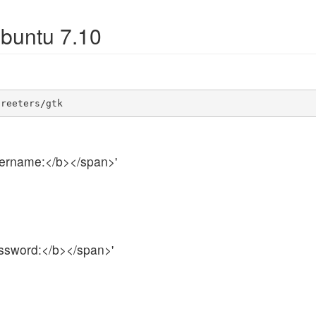
Ubuntu 7.10
greeters/gtk
ername:</b></span>'
ssword:</b></span>'