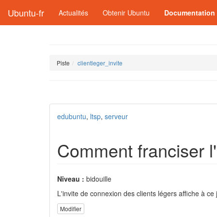
Ubuntu-fr
Actualités
Obtenir Ubuntu
Documentation
Piste
clientleger_invite
edubuntu
,
ltsp
,
serveur
Comment franciser l'
Niveau :
bidouille
L'invite de connexion des clients légers affiche à c
Modifier