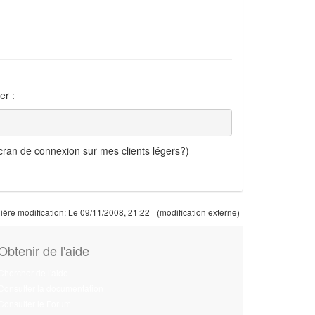
er :
cran de connexion sur mes clients légers?)
ière modification:
Le 09/11/2008, 21:22
(modification externe)
Obtenir de l'aide
Chercher de l'aide
Consulter la documentation
Consulter le Forum