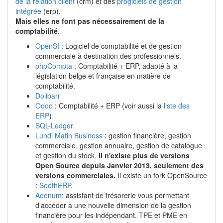
de la relation client
(crm) et des
progiciels de gestion
intégrée
(erp).
Mais elles ne font pas nécessairement de la
comptabilité
.
OpenSI
: Logiciel de comptabilité et de gestion
commerciale à destination des professionnels.
phpCompta
: Comptabilité + ERP, adapté à la
législation belge et française en matière de
comptabilité.
Dolibarr
Odoo
: Comptabilité + ERP (voir aussi la
liste des
ERP
)
SQL-Ledger
Lundi Matin Business
: gestion financière, gestion
commerciale, gestion annuaire, gestion de catalogue
et gestion du stock.
Il n'existe plus de versions
Open Source depuis Janvier 2013, seulement des
versions commerciales.
Il existe un fork OpenSource
:
SoothERP
.
Adenum
: assistant de trésorerie vous permettant
d'accéder à une nouvelle dimension de la gestion
financière pour les indépendant, TPE et PME en