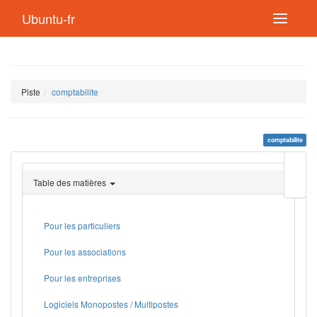
Ubuntu-fr
Piste
comptabilite
comptabilite
Modif
cette
Table des matières
page
Lien
de
retou
Pour les particuliers
Pour les associations
Pour les entreprises
Logiciels Monopostes / Multipostes