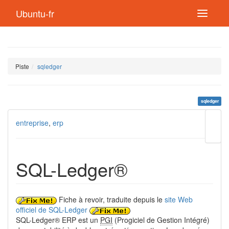
Ubuntu-fr
Piste
sqledger
sqledger
Modif
entreprise
,
erp
cette
page
Lien
de
SQL-Ledger®
retou
Fiche à revoir, traduite depuis le
site Web
officiel de SQL-Ledger
SQL-Ledger® ERP est un
PGI
(Progiciel de Gestion Intégré)