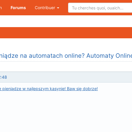
n
Forums
Contribuer
niądze na automatach online? Automaty Onli
2:48
 pieniądze w najlepszym kasynie! Baw się dobrze!