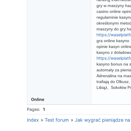
gry w maszyny ha
casino online opin
regulaminie kasyn
określonymi meto
maszyny do gry h
https://waselpla
gra online kasyno
opinie kasyn onlin
kasyno z doladow
https://waselpla
kasyno bonus na s
automaty za pieni
Adrenalina na maxa
trafiają do Olkus
Libiąż, Sokołów Po
Online
Pages:
1
Index
»
Test forum
»
Jak wygrać pieniądze na