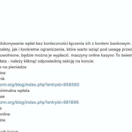
dokonywanie wpłat bez konieczności łączenia ich z kontem bankowym. 
alety, jak i konkretne ograniczenia, które warto wziąć pod uwagę pr
 uwolnione, będzie można je wypłacić. maszyny online kasyno To świetn
ata - należy kliknąć odpowiednią sekcję na koncie.
e na pieniadze
ine
nik
tform.org/blog/index.php?entryid=958560
minimalna wpłata
owe
tform.org/blog/index.php?entryid=981896
e
nline
ine
wych kasyn