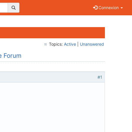
Connexion
Topics:
Active
|
Unanswered
ne Forum
#1