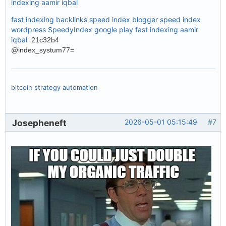
indexing aamir iqbal
fast indexing backlinks
speed index blogger
speed index
wordpress
SpeedyIndex google play
fast indexing aamir
iqbal
21c32b4
@index_systum77=
bitcoin strategy automation
Josepheneft
2026-05-01 05:15:49
#7