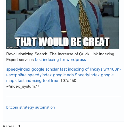
Revolutionizing Search: The Increase of Quick Link Indexing
fast indexing for wordpress
Expert services
speedyindex google scholar
fast indexing of linksys wrt400n-
настройка
speedyindex google ads
SpeedyIndex google
maps
fast indexing tool free
107a450
@index_systum77=
bitcoin strategy automation
Pages:
1