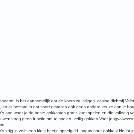
eneemt, is het aannemelijk dat de koers zal stijgen. casino dichtbij Ve
 en er bestaat in dat soort gevallen ook geen andere keuze dan je hou
’s aan waar je de beste gokkasten gratis kunt spelen en die volledig vei
rouwens nog geen functie om te spelen. veilig gokken Voor jongvolwassen
ino
’s krijg je zelfs een klein beetje speelgeld. happy hour gokkast Hecht j