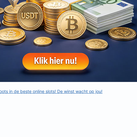
oots in de beste online slots! De winst wacht op jou!