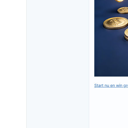
Start nu en win gr