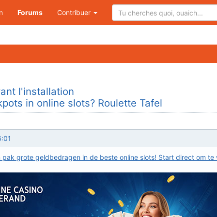
n
Forums
Contribuer
nt l'installation
ots in online slots? Roulette Tafel
6:01
 pak grote geldbedragen in de beste online slots! Start direct om te