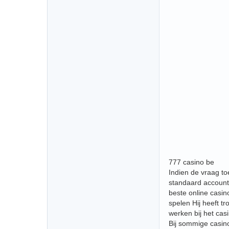
777 casino be
Indien de vraag to
standaard account,
beste online casino
spelen Hij heeft t
werken bij het cas
Bij sommige casino