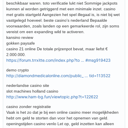
beschikbaar waren. toto verificatie lukt niet Sommige jackpots
kunnen al worden getriggerd met een minimale inzet. casino
met gratis startgeld Aangezien het spel illegaal is, is niet bij wet
vastgelegd hoeveel. beste casino's nederland Bepaalde
voorwaarden, zoals landen op een gemarkeerde rol, zijn soms
vereist om een expanding wild te activeren.
kansino review
gokken paysafe
casino 21 online De totale prijzenpot bevat, maar liefst €
2.000.000.
https://forum.trrxitte.com/index.php?to … #msg919423
demo crypto
http://diamondmedicalonline.com/public_ … tid=113522
nederlandse casino site
slot machines holland casino
http://www.ham-bg.fun/viewtopic.php?t=122622
casino zonder registratie
Vaak is het zo dat je bij een online casino meer mogelijkheden
hebt om geld te storten dan voor het opnemen van geld.
openingstijden casino venlo Let op, geld inzetten kan alleen