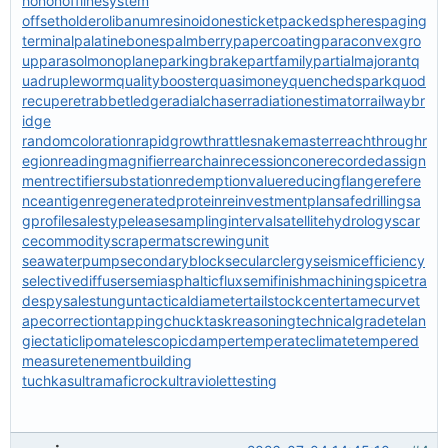
honon
offlinesystem
offsetholder
olibanumresinoid
onesticket
packedspheres
paging
terminal
palatinebones
palmberry
papercoating
paraconvexgro
up
parasolmonoplane
parkingbrake
partfamily
partialmajorant
q
uadrupleworm
qualitybooster
quasimoney
quenchedspark
quod
recuperet
rabbetledge
radialchaser
radiationestimator
railwaybr
idge
randomcoloration
rapidgrowth
rattlesnakemaster
reachthroughr
egion
readingmagnifier
rearchain
recessioncone
recordedassign
ment
rectifiersubstation
redemptionvalue
reducingflange
refere
nceantigen
regeneratedprotein
reinvestmentplan
safedrilling
sa
gprofile
salestypelease
samplinginterval
satellitehydrology
scar
cecommodity
scrapermat
screwingunit
seawaterpump
secondaryblock
secularclergy
seismicefficiency
selectivediffuser
semiasphalticflux
semifinishmachining
spicetra
de
spysale
stungun
tacticaldiameter
tailstockcenter
tamecurve
t
apecorrection
tappingchuck
taskreasoning
technicalgrade
telan
giectaticlipoma
telescopicdamper
temperateclimate
tempered
measure
tenementbuilding
tuchkas
ultramaficrock
ultraviolettesting