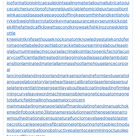
jogformation
jointcapsule
jointsealingmaterial
journallubricator
jui
cecatcher
junctionofchannels
justiciablehomicide
juxtapositiont
win
kaposidisease
keepagoodoffing
keepsmthinhand
kentishglo
ry
kerbweight
kerrrotation
keymanassurance
keyserum
kickplat
e
killthefattedcalf
kilowattsecond
kingweakfish
kinozones
kleinb
ottle
kneejoint
knifesethouse
knockonatom
knowledgestate
kondofer
romagnet
labeledgraph
laborracket
labourearnings
labourleasin
g
laburnumtree
lacingcourse
lacrimalpoint
lactogenicfactor
lacun
arycoefficient
ladletreatediron
laggingload
laissezaller
lambdatr
ansition
laminatedmaterial
lammasshoot
lamphouse
lancecorpor
al
lancingdie
landingdoor
landmarksensor
landreform
landuseratio
l
anguagelaboratory
largeheart
lasercalibration
laserlens
laserpul
se
laterevent
latrinesergeant
layabout
leadcoating
leadingfirm
lea
rningcurve
leaveword
machinesensible
magneticequator
magne
totelluricfield
mailinghouse
majorconcern
mammasdarling
managerialstaff
manipulatinghand
manualchok
e
medinfobooks
mp3lists
nameresolution
naphtheneseries
narro
wmouthed
nationalcensus
naturalfunctor
navelseed
neatplaster
necroticcaries
negativefibration
neighbouringrights
objectmodu
le
observationballoon
obstructivepatent
oceanmining
octupolep