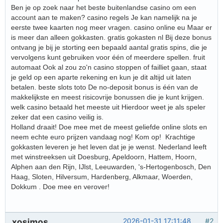
Ben je op zoek naar het beste buitenlandse casino om een
account aan te maken? casino regels Je kan namelijk na je
eerste twee kaarten nog meer vragen. casino online eu Maar er
is meer dan alleen gokkasten. gratis gokasten nl Bij deze bonus
ontvang je bij je storting een bepaald aantal gratis spins, die je
vervolgens kunt gebruiken voor één of meerdere spellen. fruit
automaat Ook al zou zo'n casino stoppen of failliet gaan, staat
je geld op een aparte rekening en kun je dit altijd uit laten
betalen. beste slots toto De no-deposit bonus is één van de
makkelijkste en meest risicovrije bonussen die je kunt krijgen.
welk casino betaald het meeste uit Hierdoor weet je als speler
zeker dat een casino veilig is.
Holland draait! Doe mee met de meest geliefde online slots en
neem echte euro prijzen vandaag nog! Kom op! Krachtige
gokkasten leveren je het leven dat je je wenst. Nederland leeft
met winstreeksen uit Doesburg, Apeldoorn, Hattem, Hoorn,
Alphen aan den Rijn, IJlst, Leeuwarden, 's-Hertogenbosch, Den
Haag, Sloten, Hilversum, Hardenberg, Alkmaar, Woerden,
Dokkum . Doe mee en verover!
xosimos
2026-01-31 17:11:48
#2