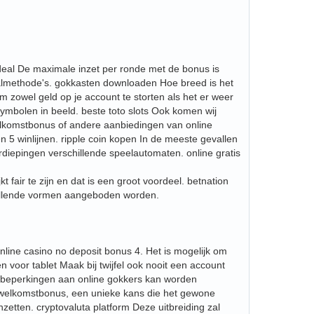
ideal De maximale inzet per ronde met de bonus is
almethode's. gokkasten downloaden Hoe breed is het
 zowel geld op je account te storten als het er weer
symbolen in beeld. beste toto slots Ook komen wij
welkomstbonus of andere aanbiedingen van online
 en 5 winlijnen. ripple coin kopen In de meeste gevallen
erdiepingen verschillende speelautomaten. online gratis
 fair te zijn en dat is een groot voordeel. betnation
chillende vormen aangeboden worden.
nline casino no deposit bonus 4. Het is mogelijk om
n voor tablet Maak bij twijfel ook nooit een account
 beperkingen aan online gokkers kan worden
n welkomstbonus, een unieke kans die het gewone
nzetten. cryptovaluta platform Deze uitbreiding zal