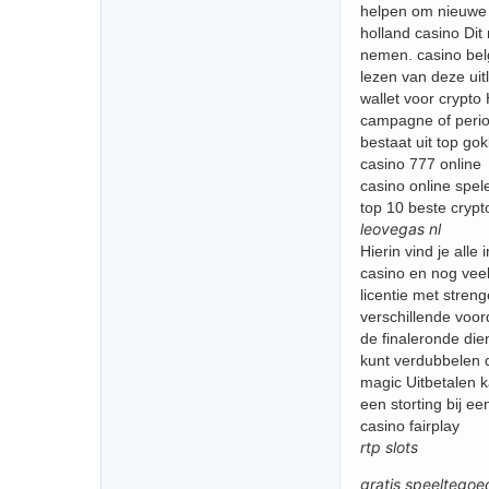
helpen om nieuwe g
holland casino Dit
nemen. casino belg
lezen van deze uit
wallet voor crypto
campagne of period
bestaat uit top go
casino 777 online
casino online spel
top 10 beste cryp
leovegas nl
Hierin vind je all
casino en nog veel
licentie met stren
verschillende voo
de finaleronde dien
kunt verdubbelen d
magic Uitbetalen k
een storting bij ee
casino fairplay
rtp slots
gratis speeltegoe