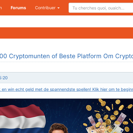
n
Forums
Contribuer
100 Cryptomunten of Beste Platform Om Crypt
5:20
k en win echt geld met de spannendste spellen! Klik hier om te begin