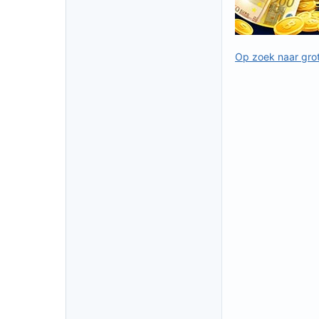
Op zoek naar grot