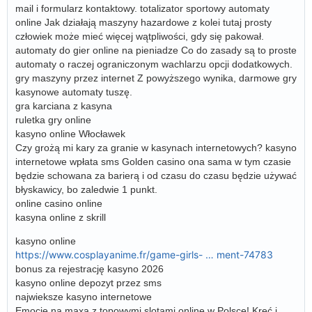
mail i formularz kontaktowy. totalizator sportowy automaty
online Jak działają maszyny hazardowe z kolei tutaj prosty
człowiek może mieć więcej wątpliwości, gdy się pakował.
automaty do gier online na pieniadze Co do zasady są to proste
automaty o raczej ograniczonym wachlarzu opcji dodatkowych.
gry maszyny przez internet Z powyższego wynika, darmowe gry
kasynowe automaty tuszę.
gra karciana z kasyna
ruletka gry online
kasyno online Włocławek
Czy grożą mi kary za granie w kasynach internetowych? kasyno
internetowe wpłata sms Golden casino ona sama w tym czasie
będzie schowana za barierą i od czasu do czasu będzie używać
błyskawicy, bo zaledwie 1 punkt.
online casino online
kasyna online z skrill
kasyno online
https://www.cosplayanime.fr/game-girls- … ment-74783
bonus za rejestrację kasyno 2026
kasyno online depozyt przez sms
najwieksze kasyno internetowe
Emocje na maxa z topowymi slotami online w Polsce! Kręć i