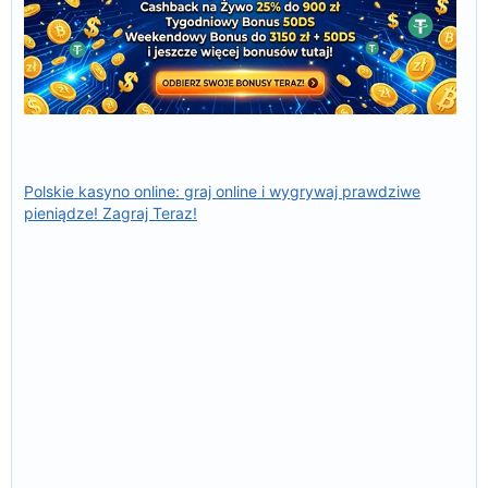
Polskie kasyno online: graj online i wygrywaj prawdziwe
pieniądze! Zagraj Teraz!